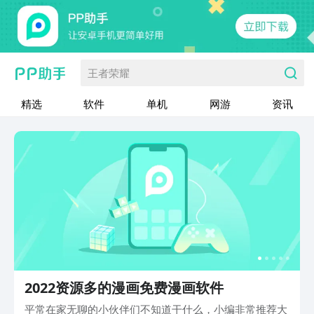
王者荣耀
精选
软件
单机
网游
资讯
2022资源多的漫画免费漫画软件
平常在家无聊的小伙伴们不知道干什么，小编非常推荐大