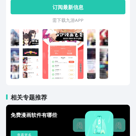
科幻、搞笑、校园、都市、玄幻、漫改等
订阅最新信息
各类题材的动漫，满足你挑剔的口味。
【丰富资源】 上万部精彩漫画任你看，
需 下 载 九 游 A P P
随时随地享受动漫带来的(〃\'▽\'〃)【二
次元福利】 （1）评论、弹幕、吐槽、搞
笑表情、横版竖版切换……从周一到周
日，都有漫画更新，强大功能保证你追漫
快人一步。 （2）看点、空间、二次元社
区、书单……只为让你更轻松的发现同好
漫友，分享到、、微博，和好友一起燃烧
动漫之魂，让快乐在二次元的世界里尽情
释放。（3）新社区，新世界，与国漫作
者、大咖零距离接触，新作预告、番外、
各种福利，统统一网打尽！【独家动漫】
专属飒漫画的独家动漫作品，每日海量更
相关专题推荐
新，追番妥妥哒，我们在这里等你哟~ 超
多漫画，每日更新，全彩高清无广告！新
免费漫画软件有哪些
手送会员，做任务送金币，嗨翻天的动漫
社区！看漫画，就用飒漫画APP！
查看更多