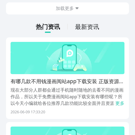
为主。并不需要高强度的动手操作，利用
加载更多
空余的时间就可以慢慢的养成角色，就很
适合那些普通的玩家，大家可以一起来看
一下。
热门资讯
最新资讯
有哪几款不用钱漫画阅站app下载安装 正版资源齐
全的看漫画软件分享
现在大部分人群都会通过手机随时随地的去看不同的漫画
作品，所以关于免费漫画阅站app下载安装有哪些呢？所
以今天小编就给各位推荐几款功能比较全面并且资源丰富
更多
的正版阅读漫画平台，那么当下排名第一的豌豆荚应用商
2026-06-09 17:33:20
店拥有非常丰富的漫画APP，并且可以免费的去进行下
载。在的过程中也是严控了利用权限与隐私风险，完全...