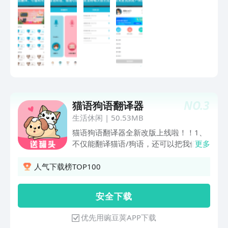
宠的情绪，快带它愉快的玩耍吧！二，我
们内置了许多模拟不同种类的汪星人喵星
人发出的声音，用户可以点击播放各种不
同的狗、猫叫声。心动不如行动，赶快把
猫语交流器纳入囊中吧！
NO.
3
猫语狗语翻译器
生活休闲
|
50.53MB
猫语狗语翻译器全新改版上线啦！！1、
不仅能翻译猫语/狗语，还可以把我们的
更多
话翻译成猫语或狗语哦！真正做到我懂
你，你懂我；爱，要用言语表达！2、自
人气下载榜TOP100
动识别程序，智能生成专属于你的萌宠相
册。还能对萌宠照片进行编辑哦！丰富的
安 全 下 载
贴纸素材，会话气泡。。让你的爱宠照片
更萌更生动！一键分享到社交平台，让你
优先用豌豆荚APP下载
的盆友们羡慕羡慕羡慕去吧！3、养宠社