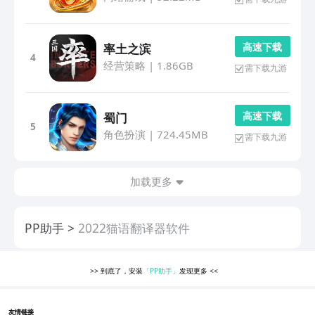
高 速 下 载
率土之滨
4
经营策略
|
1.86GB
需下载九游
高 速 下 载
蜀门
5
角色扮演
|
724.45MB
需下载九游
加载更多
PP助手
2022猫语翻译器软件
>>
到底了，安装
「PP助手」
发现更多
<<
友情链接