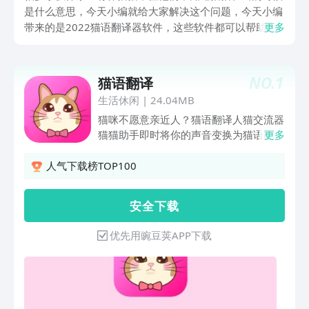
是什么意思，今天小编就给大家解决这个问题，今天小编
带来的是2022猫语翻译器软件，这些软件都可以帮助大
更多
家去理解猫猫的叫声，相信很多人也需要一款这样的软
件。下面一起来看看有哪些可以帮你理解猫语的软件吧。
NO.
1
猫语翻译
生活休闲
|
24.04MB
猫咪不愿意亲近人？猫语翻译人猫交流器
猫猫助手即时将你的声音变换为猫语翻
更多
译，获得猫咪的注意力。 凭借对超过
100只猫咪的超过 1000 个高品质采样，
人气下载榜TOP100
即使是脾气 火爆、 性格乖戾的猫咪，人
猫交流器也能将它打动。 人猫交流器会
安 全 下 载
真正对你的声音进行音频分析（真的如
此）并根据你的输入复述出小心变声的猫
优先用豌豆荚APP下载
叫声。 人猫交流器还包括一个带有多种
猫叫声的音板，可以立即发出常见的猫咪
呼唤声。 立即下载并开始使用令人欢喜
令人忧的猫咪语言吧！