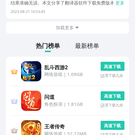
结果准确无误。本文分享了翻译器软件下载免费版本。它
更多
界面简约清爽，实现多语言翻译，覆盖了英文、法语、日
2023-08-21 16:53:45
韩语等，操作简便轻松，一键复制结果实时翻译。1、
《专业翻译》它属于口袋翻译工具，摒弃了复杂无用的功
加载更多
能...
热门榜单
最新榜单
高 速 下 载
乱斗西游2
网络游戏
|
1.09GB
需下载九游
高 速 下 载
问道
角色扮演
|
1.81GB
需下载九游
高 速 下 载
王者传奇
网络游戏
|
52.22MB
需下载九游