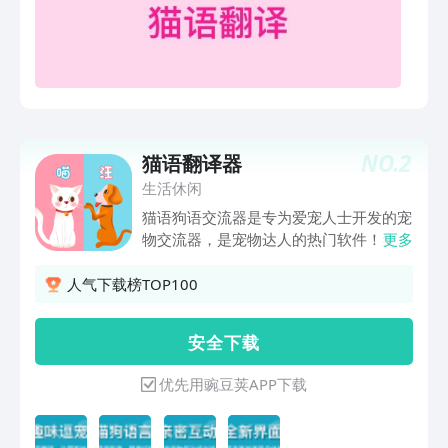
NO.
2
猫语翻译器
生活休闲
猫语狗语交流器是专为爱宠人士开发的宠
物交流器，是宠物达人的热门软件！集狗
更多
叫猫叫模拟、狗语猫语翻译于一体的动物
语言交流器！人狗人猫交流翻译会让主人
人气下载榜TOP100
和汪星人喵星人更亲密！一，人宠互译功
能， 狗语猫语翻译功能，人宠之间的沟
安 全 下 载
通更加顺畅！A,长按录人声：输入你想对
爱宠说的话，立马转化成宠物语音，狗狗
优先用豌豆荚APP下载
猫咪能听懂你想说的话，感受到你对它满
满的爱意哦!B,长按录宠声：当狗狗猫咪
对你叫的时候，长按录音，你就能读懂爱