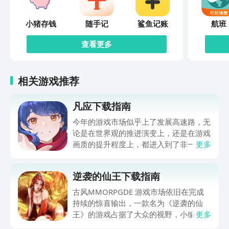
小猪存钱
随手记
鲨鱼记账
航班
查看更多
相关游戏推荐
凡应下载指南
今年的游戏市场似乎上了发展高速路，无
论是在世界观的推进演变上，还是在游戏
画质的提升程度上，都进入到了非一般的
更多
状态。尤其是最近一段时间凡应下载约的
方法，受到了超多朋友们的关注，随着其
逆袭的仙王下载指南
在2026年8月7号开启了EP02测试，这款
游戏的热度再次节节攀升。本期小编在下
古风MMORPGDE 游戏市场依旧在完成
方分享了凡应的最新预约下载地址，虽然
持续的惊喜输出，一款名为《逆袭的仙
游戏未正式上线，但豌豆荚APP上已经开
王》的游戏占据了大众的视野，小编也看
更多
通了免费的预约渠道喽，如果你也喜欢庞
到大家纷纷都想要逆袭的仙王下载教程，