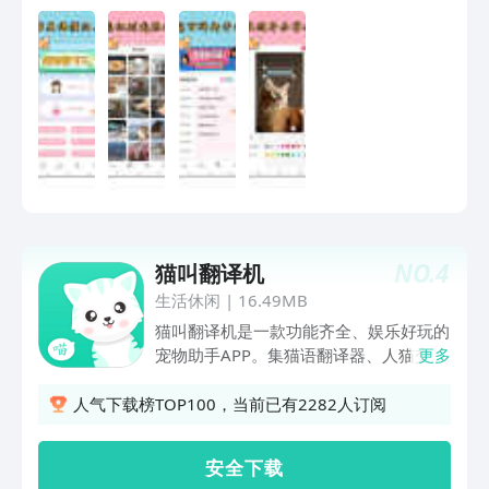
区板块，隆重登场。在这里，你可以跟铲
屎星球的居民们交流探讨各种养宠话题；
发现更多网红好物；宠物喂养、疾病护
理。。更多养宠知识轻易get！马上下
载，立即加入我们的铲屎星球吧！
NO.
4
猫叫翻译机
生活休闲
|
16.49MB
猫叫翻译机是一款功能齐全、娱乐好玩的
宠物助手APP。集猫语翻译器、人猫交流
更多
器、人猫翻译器于一体，海量声音模拟。
娱乐为主，尽享品质生活。 【猫叫翻译
人气下载榜TOP100，当前已有2282人订阅
机功能介绍】 猫咪翻译: 长按录人声，将
您的心声立马转化成猫语，让猫咪感受您
安 全 下 载
的存在。 人猫翻译: 长按录猫声，当猫咪