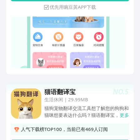
对你叫的时候，将猫咪的声音“翻译”成“文
优先用豌豆荚APP下载
字”，让您读懂猫咪的情绪。 模拟猫叫：
多种猫咪叫、猫咪叫声音模拟，宠物声音
模拟器和宠物语言交流器。 年龄换算：
了解宠物年龄，珍惜陪伴的温馨时光！
猫咪百科：更科学地养宠物，猫咪知识全
部都有！ 萌宠图库：内置海量表情包、
壁纸、头像库，方便您发送萌萌的可爱表
情！ 时间提醒：软件可添加提醒事项，
猫咪疫苗、体内外驱虫、洗澡、体检、耳
道清理、清洁眼睛等，一键在软件中记录
下来，再也不用担心自己忘记了。 【猫
叫翻译机温馨声明】本程序仅供娱乐，并
NO.
5
猫语翻译宝
不能准确的把人语翻译成猫语，但是绝对
能和猫愉快的玩耍！让您的猫咪获得无限
生活休闲
|
29.99MB
快乐！
猫狗宠物翻译交流工具想了解您的狗狗和
猫咪想要表达什么吗？猫语翻译宝，一款
更多
专为爱宠打造的翻译神器！使用这款应
用，您可以轻松解读宠物们的汪喵声，让
人气下载榜TOP100，当前已有469人订阅
它们也能听懂您的话。无论您养的是哪种