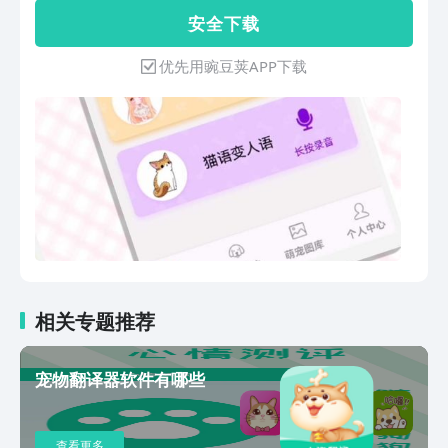
宠物，猫语翻译宝都能为您提供丰富的声
安 全 下 载
音选择，让您深入感受它们的不同情绪。
通过猫语翻译宝的特色功能，您可以：猫
优先用豌豆荚APP下载
语翻译：将猫咪的叫声完美转化为人类语
言，让您轻松理解它们的需求和心情。人
猫交流：智能地将您的话语转化为猫咪的
语言，让您的爱宠更好地理解您的意思。
人狗交流：实时录制人声，翻译成狗狗的
叫声，让您与爱宠的沟通更加顺畅。狗语
翻译：实时录制狗语，为您的爱宠提供最
贴心的服务。除此之外，猫语翻译宝还支
持所有猫咪、狗狗品种的语言翻译，配备
丰富的声音库，满足您对不同类型声音的
需求。通过这款应用，您将能更深入地了
解宠物们的常用语言，从而更好地了解它
相关专题推荐
们的心情和需求。请注意，此应用程序仅
为目的，并不能提供真正的人对猫或人对
宠物翻译器软件有哪些
狗的翻译功能。尽管如此，它仍然是一个
非常有趣和实用的工具，可以帮助您更好
地与您的宠物建立亲密的联系。
查看更多