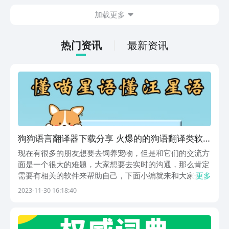
大的科幻世界观体系，那么这款游戏一定
这款游戏已经在26年8月7号正式上线，
加载更多
不能错过！
下载方法超级简单！大家可以点击小编贴
在下方的“逆袭的仙王最新下载地址”，在
豌豆荚APP上就能够解锁免费的下载机
热门资讯
最新资讯
会！想体验的游戏达人们可以赶紧点击起
来啦~
狗狗语言翻译器下载分享 火爆的的狗语翻译类软
件榜单
现在有很多的朋友想要去饲养宠物，但是和它们的交流方
面是一个很大的难题，大家想要去实时的沟通，那么肯定
需要有相关的软件来帮助自己，下面小编就来和大家介绍
更多
下狗狗语言翻译器下载推荐，它们的功能一般都是较为全
2023-11-30 16:18:40
面的，大家要是对于这方面较为的感兴趣，那么就和小编
一起来接着往下看看吧。1、《猫语狗语翻译器》通过
它...