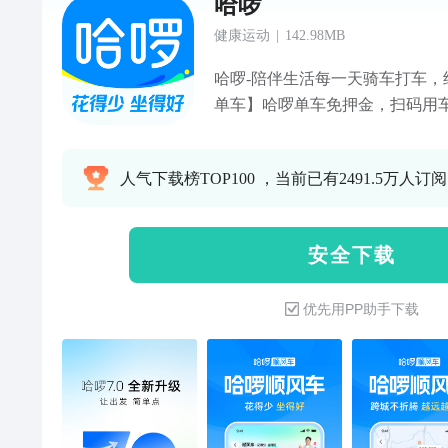
哈啰
健康运动
|
142.98MB
哈啰-陪伴生活每一天骑车打车，
单车】哈啰单车免押金，扫码用
【哈啰助力车】轻松骑行，一蹬
车，立即出发，天天享折扣出租
人气下载榜TOP100 ，当前已有2491.5万人订阅
车不发愁品牌联盟，一键呼叫多
顺风车】临近出发时间订单被取
更安心！支持乘客出行备注高速
安 全 下 载
程，高效更安全！车主接单详情
晰，接单更放心！【哈啰租车】
优先用PP助手下载
分500分以上有机会免车辆押金
点极速下单，锁定车型，有车保
啰快送跑腿】送鲜花、送蛋糕、
省送货福利来袭，快送、专送限
【哈啰加油】哈啰优选站，天天
障新人礼包：新用户享首单礼，最高