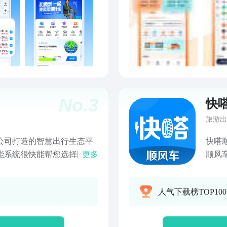
定：已聚合小桔、星星、蔚
价充电更实惠： 新用户首
买超值优惠券包联系我们：微
客服电话：95175177邮
No.
3
快
旅游出
公司打造的智慧出行生态平
快嗒
能系统很快能帮您选择附近
更多
顺风
航，提供“安全、便捷、品
车或
助手
人气下载榜TOP10
便捷沟通 • 亚米级高精度地图
用户
机 • 全流程标准化服务，全
平台
合理