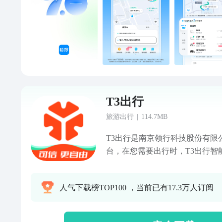
充电】百万电桩，一个APP都搞
来等多个品牌充电桩天天特价，比
单享7折优惠，老用户可低价购
信公众号：哈啰服务号微博：@哈啰
箱：service@hellobike.com
T3出行
旅游出行
|
114.7MB
T3出行是南京领行科技股份有限
台，在您需要出行时，T3出行智
的车辆，为您的出行全程保驾护
质”的出行服务。 【服务价值】 更安心 • 专属安全团队 更舒
人气下载榜TOP100 ，当前已有17.3万人订阅
心 • 车机全程语音播报、提醒，
定位，快速响应 更省心 • 专业司
程免打扰 【企业用车】 • 用车场景定制化，管控更精细 • 用