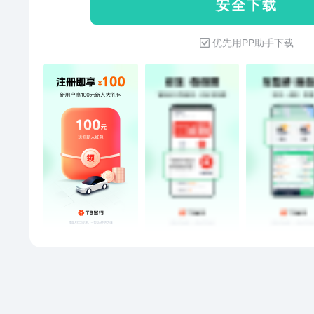
安 全 下 载
车操作多样化，方便又快捷 • 
【联系我们】 • 乘客热线：950520 
优先用PP助手下载
合作：bd@t3go.cn • 企业用车：es@