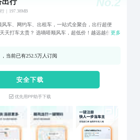
No.
2
嗒出行
行
|
197.38MB
顺风车、网约车、出租车，一站式全聚合，出行超便
 -天天打车太贵？ 选嘀嗒顺风车，超低价！越远越便
更多
一口价省到底！ - 急事出门、通勤差旅？ 选嘀嗒打车，
叫车秒接单，安全快捷有保障！ 「真的顺风车」 真顺
 ，当前已有252.5万人订阅
真低价，便宜到想不到！ 不止便宜，是真・超低价！
嗒打车」 聚合多平台，叫车更快更省心！ 嘀嗒出行（前
拼车） 自 2014 年以来，始终坚持： 让出行更便宜、
安 全 下 载
效、更温暖！ 超低价、超便宜、真顺风、真快捷！ 打造
都坐得起的高品质出行， 让每次出行，都便宜又安心！
优先用PP助手下载