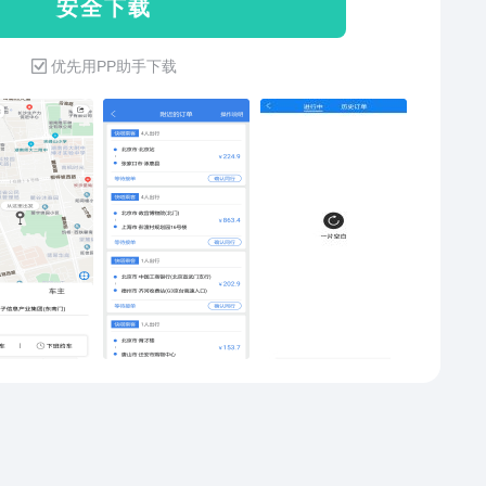
安 全 下 载
、返乡出行需求，无需排队抢票、价格便宜，多一种打
式多一种选择，快嗒顺风车让您出行舒适安全又便利。
优先用PP助手下载
顺风车跟嘀嗒出行，顺风车，，曹操出行、顺风车司机
滴答司机端，一喂顺风车，拼车，易达顺风车，拼客顺
-顺风车拼车出行、滴滴顺风车、滴滴出行，滴滴打车等
，快嗒顺风车有着自己的优势以及强大的车主服务系
在快嗒顺风车，平台都是阶梯计价，越远越优惠；互助
如顺路拼车、跨城拼车、长途拼车、或者顺路出行如同
风车、长途顺风车、旅游顺风车、跨城顺风车、等轻松
发布，快捷方便又靠谱。在这里，沟通更顺畅，交互更
，提醒更到位，让您出行无忧。还在犹豫什么，出行、
、拼车、搭车、顺风车出行，顺路拼车就上快嗒顺风