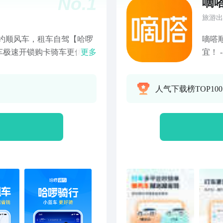
No.
1
嘀
旅游出
约顺风车，租车自驾【哈啰
嘀嗒
车极速开锁购卡骑车更优惠
更多
宜！
就助力【哈啰打车】特价快
宜，
车，更快接送，高峰时段打
多平台
人气下载榜TOP100
平台车型，体验更优【哈啰
风，
消，补偿乘客优惠券，出行
「嘀
费支付意愿，线上化收支流
身嘀嗒
页全新升级，信息展示更清
更高
芝麻信用，押金双免：芝麻
人人
及违章押金上门取送，准时准
障免费取消，无忧出行【哈
送宠物，万物可送，又快又
时7折起，单单发货享折扣
享特价优惠，加油品质有保
满200元可减30元【哈啰