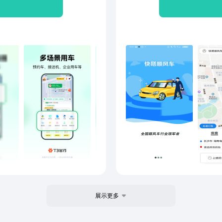
用车行踪可视化，合规又精准
出差
• 司机热线：950521 • 品牌
车方
t3go.cn
快嗒
端、
风车
相比
统。
拼车
城顺
一键
贴心
叫车
车！
展示更多