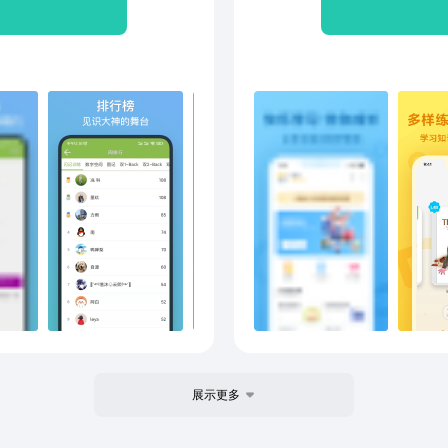
、短期记忆、非语言记忆、
习，
】数字方格空间记忆：训练
品，
记忆、空间想象力！【图
松 
忆、非语言记忆，工作记
时长
和二进制数字记忆等。【文
题，
忆和成语记忆等。【扑克牌
https
时随地训练！【记忆宫殿】
160-1
、背单词、背考题、背古诗
法，训练效率更高！【训练
直观展示记忆曲线！【健康
理锻炼大脑！【益智头条】
脑！【每天听一听】每天听
【免费】以上功能全部免
简洁，操作简易，专注记忆训
像素/手绘三种可选，训练不
展示更多
富多彩改变自己，每天进步一