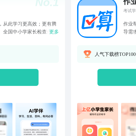
No.
1
作
考试学
作业
作业
更多
导需
盖小学、初中、高中，包括
字词
、生物在内的主要学科。辅
导更
人气下载榜TOP10
拍，就能找到详细解析，更
题型的检查。 【口算练
】： 1、
量，
费秒出解析！ 2、海量题
度、激发学习兴
要搜的题，我们都有！ 3、
笔顺
哪道不会拍哪道，老师视频
习，夯实语文基
精选优质素材，让你快速掌握
拨、
5、古诗文助手：赏析和考点
题，素材从此不
盲目死记硬背！ 6、错题
习过
导出打印，从此告别题海战
错题
级收
猿搜题” 新浪微博@小猿搜
理，