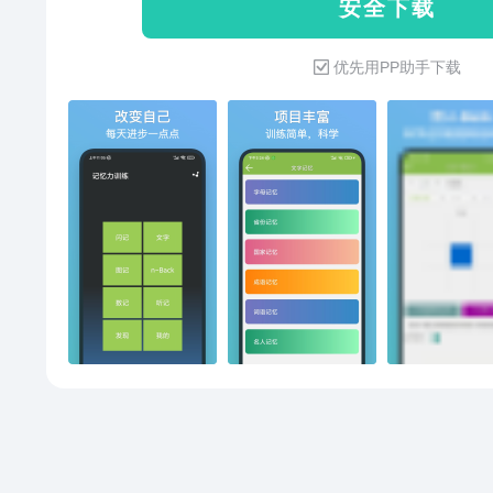
安 全 下 载
记图标方格：训练快速决策能力
工作记忆、反应力！【数字空间
优先用PP助手下载
视觉短期记忆、规划能力、工作
记】图像记忆：训练视觉短期记
忆！【数字记忆】包含随机数字
字记忆】包含字母记忆、省份记
记忆】简单方便的翻牌记忆，随
掌握了记忆宫殿方法，轻松背书
词！【记忆方法】掌握了记忆方
分析】训练数据实时记录分析，
贴士】每天一条健康小知识，合
了解脑力训练资讯，打造超强大
精选英文短句，提升英语能力！
费。【我们还有什么？】- UI 
练，不受打扰- 训练图标：默认/
单调- 训练背景：多色可选，丰
点点！