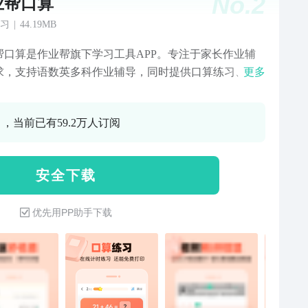
No.
2
业帮口算
习
|
44.19MB
帮口算是作业帮旗下学习工具APP。专注于家长作业辅
求，支持语数英多科作业辅导，同时提供口算练习、学
更多
、搜作文、计算器、背课文等丰富学习工具，让家长辅
轻松。 【作业检查】 支持数学、语文、英语多学科主要
0 ，当前已有59.2万人订阅
习】 在线手写答案，可灵活选择题
贴近线下练习场景，帮助学生活跃思维、提升反应速
趣。 【学字词】 紧贴教材单元，支持读音、
安 全 下 载
笔画在线教学；组词、释义帮助记忆，3000汉字轻松学
础。 【搜作文】 单元作文同步指导，思路点
优先用PP助手下载
优秀范文一搜即得；海量佳句诗词、经典段落、时事话
再愁。 【错题收集】 收集作业检查和在线练
程中的错题，方便查漏补缺、针对性练习，彻底解决易
。可发送到微信、QQ、邮箱，还能连接打印机哦。 【班
发作业】 支持老师创建在线班级、收发作业，方便管
帮助老师减负；学生可加入班级完成作业，作答情况实