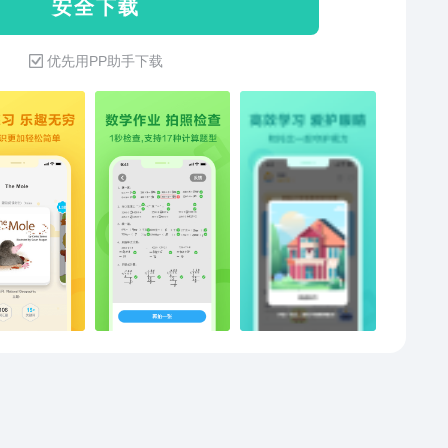
安 全 下 载
认真练习，取得好成就 4. 科学护眼：合理使用电子产
全方位养成良好习惯 定时护眼提示，休息眼睛、远眺放
优先用PP助手下载
夜间模式、规范模式，进一步保护视力健康 老师推荐建议
，家长也能自主控 如果你在使用的过程中，有任何问
可以联系我们哦。 官网地址：
://wx.17zuoye.com/download/17studentapp 联系方式：400-
717