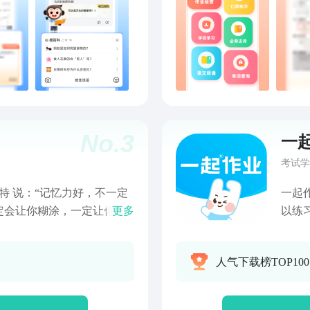
时同
No.
3
一
考试学
特 说：“记忆力好，不一定
一起
定会让你糊涂，一定让你失
更多
以练
力训练是一个记忆项目丰富，
习A
练平台。【双 n-Back】
动又
人气下载榜TOP10
ack」能提高大脑流体智力水
错题
脑力项目!【闪记】闪现记
用再
工作记忆!【限时闪记】速
评，