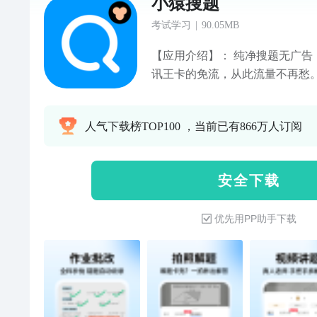
小猿搜题
考试学习
|
90.05MB
【应用介绍】： 纯净搜题无广告，从此学习更高效；更有腾
讯王卡的免流，从此流量不再愁。 全国中小学家长检查
和辅导工具，海量题库，全面覆
数学、语文、英语、物理、化学
人气下载榜TOP100 ，当前已有866万人订阅
导作业遇到不会做的题，轻松一
有老师视频讲解，帮助孩子搞懂难题！ 【小猿功能
拍照搜题：不会的题轻松一拍，免
安 全 下 载
库：全面覆盖小初高主要学科，你
老师视频讲题：老师真人讲解，
优先用PP助手下载
讲哪道！ 4、语文&英文作文：
写作思路，写作原来如此简单！ 
清晰呈现，轻松学会古诗词，不再
本：难题好题一键收藏，还可以
术！ 任何学习上的难关，请联系小猿和你们一起圆满解决：
抖音号@小猿搜题 微信公众号“小