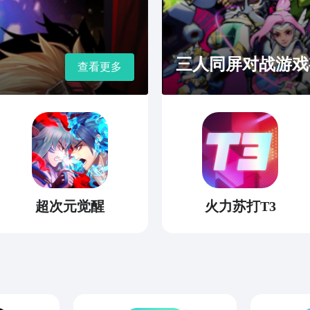
三人同屏对战游戏
查看更多
超次元觉醒
火力苏打T3