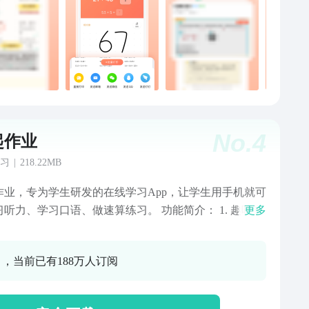
步家长，学练合一，轻松学习薄弱知识点。
No.
4
起作业
习
|
218.22MB
作业，专为学生研发的在线学习App，让学生用手机就可
习听力、学习口语、做速算练习。 功能简介： 1. 趣味学
更多
pp，让学习随时随地，酷劲十足 同步练习题，实用、生
有趣 英语跟读练口语，方便、快捷又好用 2. 自动批改，
0 ，当前已有188万人订阅
重做，我的学习我做主 完成练习立刻了解练习情况，不
等老师批改 错题还可以重做，反复练习更牢固 3.老师点
我的成就看得见 练习做得好不好，老师来点评 努力学