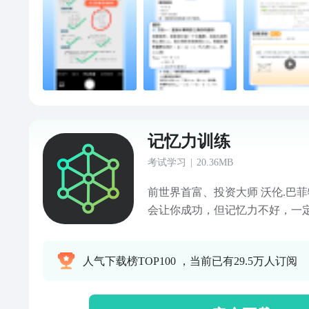
题
记忆力训练
考试学习
|
20.36MB
前世界首富、投资大师 沃伦.巴菲
会让你成功，但记忆力不好，一
败，而且失败的很难看！”记忆
能帮助用户提高脑力和突破自我的训
人气下载榜TOP100 ，当前已有29.5万人订阅
美国科学家研究证实「dual n-b
平，是一项在欧美国家非常流行的
忆：训练短期记忆、非语言记忆，