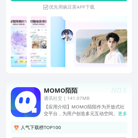
自我表达的“真实性”。在这里，不用面对
优先用豌豆荚APP下载
现实社交中的压力，大家因兴趣相聚，自
由地敞开心扉，真实地表达、展示兴趣、
分享生活，一起体验形形色色的多元玩
法，结识更多趣味好友，甚至找到知己。
功能介绍：灵魂鉴定-基于性格、三观的
测试，帮你找到心灵共鸣的默契灵魂3D
捏脸-自己动手设计3D头像，创造一个独
特的全新自己3D星球-在这里开始探索，
发现身边有趣的灵魂即时互动-使用匹
配、派对等功能，随时结识更多趣味好友
并即时互动广场瞬间-记录生活中的有
趣，让Soul帮你表达真实自我，分享给更
NO.
5
MOMO陌陌
懂你的人狼人杀-年轻人都爱玩的狼人
杀！边玩边认识兴趣相投的新朋友异世界
通讯社交
|
141.07MB
回响-打破次元壁，和喜欢的虚拟伙伴聊
【应用介绍】MOMO陌陌作为开放式社
个不停AI苟蛋-可爱的人工智能聊天机器
交平台，为用户创造多元互动空间。在这
更多
人，随时逗你开心使用场景：-无压力表
里，你能随时遇见身边有趣的灵魂，通过
达，随时随地想发就发-超Cool！Soul能
动态分享、直播互动等形式，发现生活的
人气下载榜TOP100
帮你找到尽兴交流的有趣灵魂-看更好玩
千姿百态。每一次相遇都是新故事的起