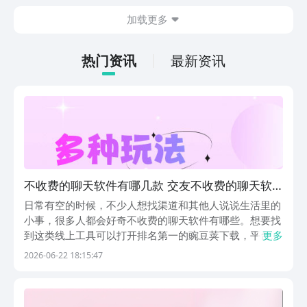
的情况。想省去这些麻烦，直接通过九游
加载更多
app进行下载会更加方便，九游是手游福
利最多的游戏平台，在这里不仅能够看到
游戏资源，还能及时查看后续的消息、活
热门资讯
最新资讯
动内容等相关信息。
不收费的聊天软件有哪几款 交友不收费的聊天软
件推荐
日常有空的时候，不少人想找渠道和其他人说说生活里的
小事，很多人都会好奇不收费的聊天软件有哪些。想要找
到这类线上工具可以打开排名第一的豌豆荚下载，平台上
更多
线时间很早，拥有大量使用者，每款上架工具都会经过多
2026-06-22 18:15:47
层内容检查，去掉存在安全隐患的线上程序，下载过程里
不会弹出各类骚扰广告，普通人挑选工具会轻松很多。
1...