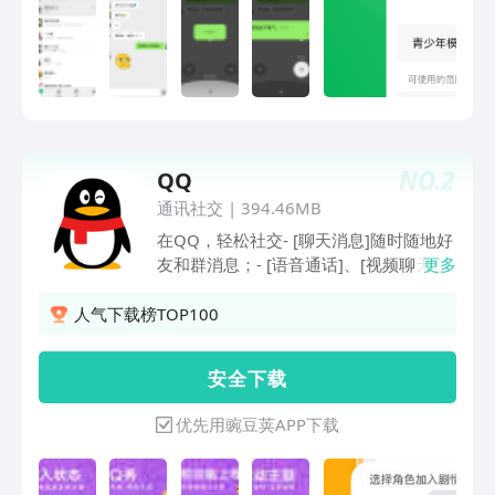
NO.
2
QQ
通讯社交
|
394.46MB
在QQ，轻松社交- [聊天消息]随时随地好
友和群消息；- [语音通话]、[视频聊天]和
更多
亲友自在畅聊；- [文件传输]手机电脑多
端互传，轻松便捷。在QQ，轻松生活-
人气下载榜TOP100
[空间动态]快速获知好友动态，随时分享
生活；- [移动支付]话费充值、转账收
安 全 下 载
款、网购一应俱全；- [关怀模式]大字
体、大图标，操作更简单，长辈使用更方
优先用豌豆荚APP下载
便。在QQ，轻松娱乐- [游戏中心]体验热
门手游乐趣，还有更多大神攻略分享；-
[个性装扮]各种主题、名片、彩铃、气