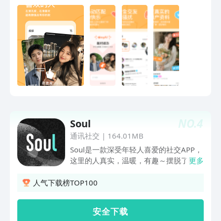
总有一款适合你。 来探探，一起探索你
的恋爱旅程吧。 【产品特点】 心动匹
配，左滑不喜欢，右滑点个赞，配对无骚
扰，选择由自己。 附近动态，表达自我
没限制，吐槽发泄无压力。 擦肩而过，
懂你的人不在天边，就你身边。 蒙脸闪
聊，灵魂对话20句才能看见彼此，来一
场黑灯瞎火的大冒险。 这就是探探，这
里有让你怦然心动的恋人，也有和你志趣
相投的朋友。 如果你有意见和建议，欢
迎联系我们： 官方网站：
NO.
4
Soul
tantanapp.com 客服邮箱：
support@tantanapp.com 微信公众号：
通讯社交
|
164.01MB
tantanp1 新浪微博：@探探
Soul是一款深受年轻人喜爱的社交APP，
这里的人真实，温暖，有趣～摆脱了时空
更多
和距离的约束，人们通过完成30秒的“灵
魂鉴定”找到真正的自己，并在社群中自
人气下载榜TOP100
由表达，分享有趣好玩的内容和体验，与
懂自己的人即时互动，发现精彩。Soul的
安 全 下 载
神奇之处，是在虚拟社交关系中培育一种