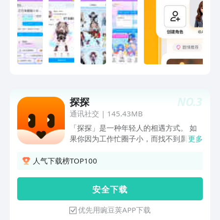
泡、挂件自由选。QQ将功能赋能，打造
轻松欢乐的社交、娱乐与生活体验。-----
联系我们-----如在使用过程中遇到任何问
题，请联系我们：- 在线帮助：进入QQ
设置 -> 关于QQ -> 帮助与反馈- 客服热
线：4006 700 700（服务时间：8:00 -
23:00）*加入寻找丢失儿童公益项目，
GPS在后台运行可能会影响电池续航时间
NO.
3
探探
通讯社交
|
145.43MB
「探探」是一种年轻人的相遇方式。 如
果你因为工作忙圈子小，而找不到属于自
更多
己的心动信号，来探探吧。 时下流行的
滑卡交友，左滑代表无感，右滑代表喜
人气下载榜TOP100
欢，用户可以在弹指间快速选出你的心仪
之人。如果你喜欢的人恰好也喜欢了你，
安 全 下 载
你们将瞬间匹配开启一场彼此试探的相遇
大冒险。当然，如果没有匹配成功，你也
优先用豌豆荚APP下载
不必气馁，好看好玩的年轻人都在这儿，