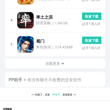
高 速 下 载
率土之滨
4
经营策略
|
1.86GB
需下载九游
高 速 下 载
蜀门
5
角色扮演
|
724.45MB
需下载九游
加载更多
PP助手
有没有聊天不收费的交友软件
>>
到底了，安装
「PP助手」
发现更多
<<
友情链接