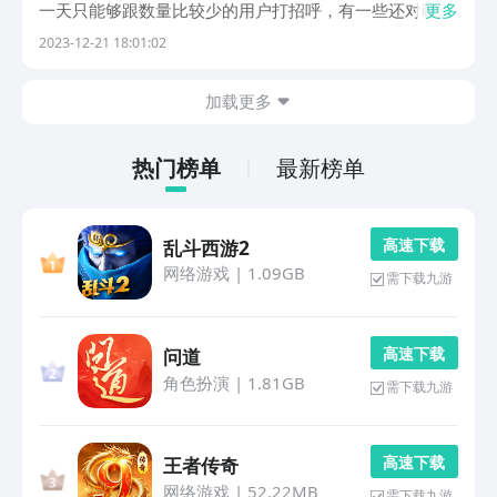
一天只能够跟数量比较少的用户打招呼，有一些还对聊天
更多
的条数有限制，没有办法自由聊天，想要继续只能开会员
2023-12-21 18:01:02
或者是送礼物，真的是太坑了。今天小编就来为大家分享
几款免费的聊天交友软件，让我们可以不受限地与其他
加载更多
小...
热门榜单
最新榜单
高 速 下 载
乱斗西游2
网络游戏
|
1.09GB
需下载九游
高 速 下 载
问道
角色扮演
|
1.81GB
需下载九游
高 速 下 载
王者传奇
网络游戏
|
52.22MB
需下载九游