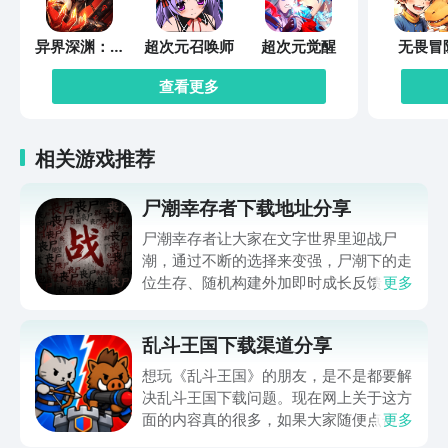
异界深渊：觉
超次元召唤师
超次元觉醒
无畏冒
醒
查看更多
相关游戏推荐
尸潮幸存者下载地址分享
尸潮幸存者让大家在文字世界里迎战尸
潮，通过不断的选择来变强，尸潮下的走
位生存、随机构建外加即时成长反馈，让
更多
不少朋友好奇在哪下，那么下文就带来尸
潮幸存者下载地址的分享，让大家都能进
乱斗王国下载渠道分享
入到这个满是僵尸的世界努力求生，想玩
的可千万别错过，赶快来看一看吧。
想玩《乱斗王国》的朋友，是不是都要解
决乱斗王国下载问题。现在网上关于这方
面的内容真的很多，如果大家随便点击陌
更多
生链接，就很容易遇到安装包信息不完整