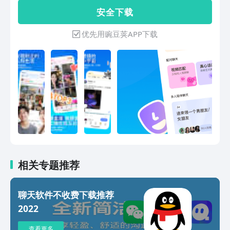
的内容，交有趣的朋友，做真实的自己不
点，让城市里的陌生人也能彼此温暖，共
安 全 下 载
论你是斜杠青年、文艺青年、创业精英还
同探索生活的无限可能。MOMO陌陌，
是日常打工魂，你都可以在这里找到属于
一切从陌生开始。【主要功能】附近的
优先用豌豆荚APP下载
自己的星球和朋友～ 来Soul吧！上Soul
人/动态：浏览附近动态，发现身边有趣
Super Real！如您使用遇到问题，请在
的人。附近直播：高颜值主播，才华横
APP内反馈或发邮件给我们：
溢，超甜在线互动，附近女神等你邂逅。
soul@soulapp.cn或通过公众号反馈给我
小宇宙：专属你的私人朋友圈，留言互
们：soulappwithyou
动，想说就说。马上聊：真心话闪聊，实
时匹配，文字语音视频模式随心切换。
【其他功能】音波：热歌、朗诵、方言大
比拼。
相关专题推荐
聊天软件不收费下载推荐
2022
查看更多