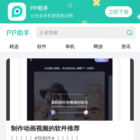
王者荣耀
精选
软件
单机
网游
资讯
制作动画视频的软件推荐
》》》》》#快制作#《《《《《