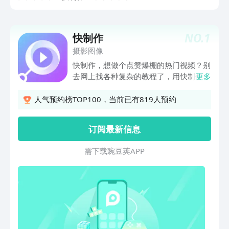
NO.
1
快制作
摄影图像
快制作，想做个点赞爆棚的热门视频？别
去网上找各种复杂的教程了，用快制作，
更多
让你一秒变短视频达人 节日热点、浪漫
表白、生日祝福...这些场景怎么能没有视
人气预约榜TOP100，当前已有819人预约
频的衬托？用快制作，做个视频轻松帮你
传情意 朋友圈不知道发什么、视频小白
订阅最新信息
也想玩技术流？用快制作，视频模版黑科
技，从此不用再问别人：“这视频怎么做
需 下 载 豌 豆 荚 A P P
的！！！