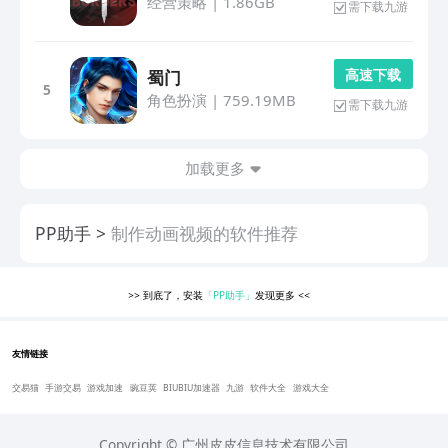
经营策略
|
1.86GB
需下载九游
高 速 下 载
蜀门
5
角色扮演
|
759.19MB
需下载九游
加载更多
PP助手
制作动画视频的软件推荐
>>
到底了，安装
「PP助手」
发现更多
<<
友情链接
交易猫
手游交易
游戏加速
豌豆荚
BIUBIU加速器
九游
软件大全
游戏大全
Copyright © 广州皮皮信息技术有限公司