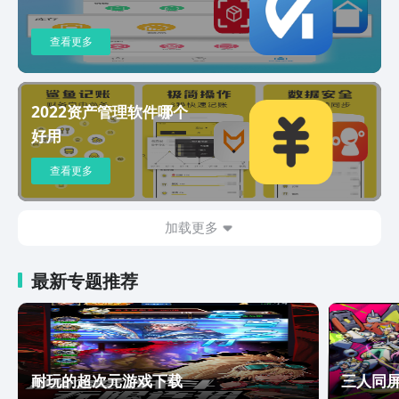
配五金、日用百货、珠宝配饰、批发零
售、快消品行业的销售、进销存管理做了
深度优化，做您专业的生意管家。 7、支
查看更多
持云打印机，随时随地打印销售订单，做
生意不受限。 8、打印模板自定义、公众
号库存提醒、产品批次号等功能就不一一
2022资产管理软件哪个
陈述来，等您来发现。 【适用对象】 适
好用
用于各行业批发商、代理商、零售商、连
锁加盟店、淘宝卖家、以及代购微商等形
查看更多
式的客户，帮助客户做好连锁店、店铺销
售管理、收支记帐、商品进销存、客户会
员管理。 【顾问服务】 1、一对一软件
加载更多
顾问服务，随时响应您的软件需求。 2、
7*12小时技术顾问服务，随时为您设计
专属软件实施方案。 3、百草软件直接服
最新专题推荐
务客户，服务有保障。不再受制于软件代
理商。 【数据安全】 1、采用阿里云服
务器，享受企业级云服务。 2、多点部
署，数据更安全，即使在海外也能快速使
用。 【关注百草】 感谢您使用百草仓库
耐玩的超次元游戏下载
三人同
管理，我们每一次进步，都离不开您的关