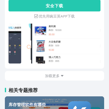
【核心功能】 仓库库存管理、商品库存
择使用智慧商贸进销存，我们每一次进
安 全 下 载
盘点、多库房出入库调拨、手机开销售单
步，都离不开您的关注和支持。若您喜欢
出库、订单物流信息跟踪、业务流程交付
智慧商贸进销存管理软件，请分享给您的
优先用豌豆荚APP下载
管理、商品货物管理、采购进货、客户供
朋友们。如果使用中有任何问题和意见，
应商管理、多门店店铺管理。 全面的仓
都可以与我们直接联系。 【联系我们】
库管理、进销存、财务管理系统，丰富的
官网链接：https://zhsmjxc.com/ 官方邮
业绩财务报表等。 【牛逼闪闪的亮点】
箱：zhsm@yingyuntech.com
1、简洁、易用，好上手；真正用的起来
的好软件。 2、两周一更新，软件功能与
时俱进，丢掉那些复杂的金蝶、用友、管
家婆等传统软件，做生意要用云软件。
3、电脑、平板、手机全平台支持，还有
微信版供您选用，随时随地做查库存、开
订单。 4、通过微信分享产品、销售订
加载更多
单、对帐单给客户。订单交付管理一清两
楚，物流状态实时查询。 5、微信订货商
场，客户可自主完成线上下单，库存管理
相关专题推荐
员直接处理，销售更容易，流程协作更高
效。 6、理解行业、理解生意，对数码家
电、服装鞋帽、食品饮料、家具建材、汽
库存管理软件有哪些