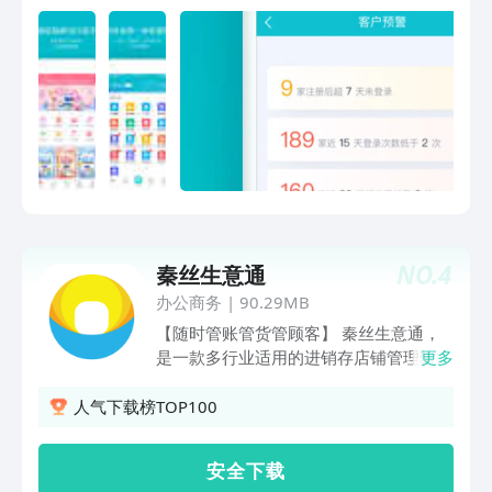
自动生成可视化图表，关键指标一目了
单！ 易订货系统分为“管理端”和“订货
然，助力决策快人一步。 2.趋势预测：
端”两个部分。公司管理端可根据企业业
基于历史销售数据与市场动态，AI自动分
务需求自行增删不同角色；而“客户”订货
析商品热销趋势、淡旺季规律，智能预测
端由“公司”设置开通，且每个“客户”分配
未来销量，辅助备货与促销规划。 3.客
单独订货账号用于订货处理。公司如采用
户洞察：深度解析客户购买偏好、消费频
跟单员下单模式，则可以将跟单员或客户
次及复购情况，自动生成客户营销建议，
经理视为“客户”分配账号进行代下单。 核
提升复购率与转化率。 4.报告生成：输
心功能 【订货商城】订货管理、退货管
入分析需求，AI秒级生成多维度数据报告
理、运费管理、订单核准、订单多维统
（如周/月销售简报、渠道效果对比），
计； 【智能货架】库存管理、入库/出库/
省去人工整理时间。 【适用多行业】 全
盘点、扫码出库、异常商品分析； 【在
行业都适用，满足烟酒食品、家电数码、
NO.
4
秦丝生意通
线收单】模糊搜索下单/常购清单/扫码下
服装鞋帽、母婴玩具、日化用品、文体图
单； 【资金结算】资金账户、在线支
办公商务
|
90.29MB
书、汽修汽配等全行业库存管理需求。
付、往来对账、收支明细、订单收款统
【随时管账管货管顾客】 秦丝生意通，
【行业专属解决方案，适配多场景需求】
计； 【采购管理】智能采购、供应商管
是一款多行业适用的进销存店铺管理软
更多
家电数码行业 ：序列号管理（一物一
理、采购订单、采购入库； 【客户运
件。满足小微企业及个体工商户在仓库管
码）、售后安装全流程跟踪、国补订单管
营】商机管理、客户管理、促销管理、销
理、采购管理、销售管理、生意记账、客
人气下载榜TOP100
理。 食品饮料行业 ：保质期批次管
售管理、客户健康预警； 【业务报表】
户管理、供应商管理、店员管理等方面的
理、、智能库存预警减少损耗 零售批发
订单统计报表、商品销售报表、客户订货
业务需求。软件可以免费使用，并可以自
行业 ：多级权限控制、客户自助下单、
安 全 下 载
报表、销售业绩统计报表； 官网主页：
主开通微信自动化、线上微商城等增值服
灵活价格体系（一客一价、价格记忆）