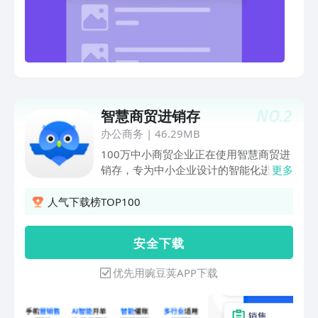
NO.
2
智慧商贸进销存
办公商务
|
46.29MB
100万中小商贸企业正在使用智慧商贸进
销存，专为中小企业设计的智能化进销存
更多
管理软件，提供进货、库存、销售、财
务、营销全流程数字化管理。支持AI智能
人气下载榜TOP100
开单、多端协同及行业专属解决方案，助
力企业降本增效。商品销售、库存、业绩
安 全 下 载
数据同步更新，信息实时共享，操作简
单、功能齐全。 【多平台电商对接】 1
优先用豌豆荚APP下载
个后台，管好多渠道生意。 七色米进销
存链接淘宝、京东、抖音、拼多多、快手
等15大主流电商平台，支持手动 / 自动