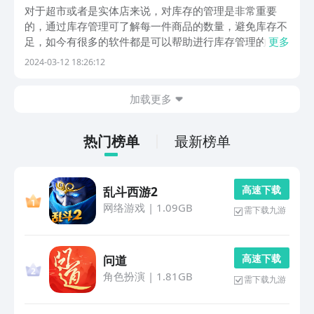
对于超市或者是实体店来说，对库存的管理是非常重要
的，通过库存管理可了解每一件商品的数量，避免库存不
足，如今有很多的软件都是可以帮助进行库存管理的，今
更多
天给大家介绍免费库存管理软件哪个好呢？如果家里面实
2024-03-12 18:26:12
体店或者是做各种生意的，通过这些软件的下载可帮助自
己省时又省力。1、《诺动库存管理》软件基于云服务，
加载更多
是...
热门榜单
最新榜单
高 速 下 载
乱斗西游2
网络游戏
|
1.09GB
需下载九游
高 速 下 载
问道
角色扮演
|
1.81GB
需下载九游