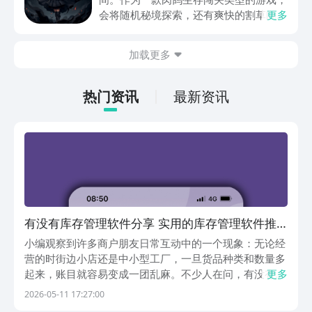
动内容等相关信息。
会将随机秘境探索，还有爽快的割草闯关
更多
全部都放在一起。秘境勇者传下载地址是
在什么地方呢？玩家只需要通过以下的链
加载更多
接就可以下载。游戏的上手门槛还是比较
低的，一只手就可以操控，很适合用来去
打发无聊的时间，可玩性真的比较高。
热门资讯
最新资讯
有没有库存管理软件分享 实用的库存管理软件推
荐
小编观察到许多商户朋友日常互动中的一个现象：无论经
营的时街边小店还是中小型工厂，一旦货品种类和数量多
起来，账目就容易变成一团乱麻。不少人在问，有没有上
更多
手简单、不捆绑复杂流程的库存管理软件？为了帮大家理
2026-05-11 17:27:00
清头绪，小编特地挑选了五款侧重点各不相同的仓库管理