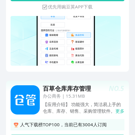
www.dinghuo123.com 微信公众号：铱
务。 【数据协同，方便管理】 - 支持电
服装鞋帽行业 ：商品多属性多规格管理
优先用豌豆荚APP下载
云易订货 客服热线：400-998-7255 联
脑、平板、手机全平台系统，数据云端实
五金建材行业 : 组装与拆卸功能 【适用
系地址：深圳市南山区科技园北区清华信
时同步，真正实现云进销存 - 支持多店
多门店】 一个账号管理多家门店，总部-
息港研发楼B座10层
铺、多员工、多产品、多行业、多维度管
店长-业务员等多级权限控制，支持客户
理，提高店铺管理效率 【功能覆盖店铺
共享、门店进货、跨店销售，可独立核算
经营全流程】 - 以进货、销售、库存为核
门店库存、资金及利润情况。 【接入线
心，覆盖实体店铺经营每一个环节 - 一键
上商城】 接入线上商城，满足下游客户
生成小程序微商城，所有实体门店商品轻
订货需求，可做线上店铺营销活动、报
松上传云端，实现线下线上一体化经营
价、 线上自助下单等。 【打通微信小
【对接全硬件设备】 - 适配小票打印机、
店】 智慧商贸进销存与微信小店深度整
蓝牙标签机、蓝牙针式打印机、热转印标
合，商品信息、订单数据、库存信息、售
签吊牌打印机等各类打印设备，支持远程
后管理数据实时同步，让您轻松掌握店铺
云操作，各类单据、标签、吊牌轻松打印
动态，高效处理每一个订单。 1.商品快
NO.
5
百草仓库库存管理
- 对接智能收银一体机、PDA、POS开单
速发布上架 2.实时同步，0漏单 3.库存智
刷卡一体机、扫码器等各类智能设备，实
办公商务
|
15.31MB
能同步，杜绝超卖 4.售后工单闭环，服
现快速开单和收银 【建议反馈】 在使用
【应用介绍】 功能强大，简洁易上手的
务效率翻倍 【特色亮点】 1.数据安全：
中有任何问题和意见均可通过以下方式反
仓库、库存、销售、采购管理软件。手
更多
阿里云服务器储存、多重加密，等同银行
馈: 客服邮箱: service@qinsilk.com 客服
机、电脑数据互通，随时随地管库存、管
级数据安全保障体系。 2.每月更新：每
热线: 4001845682
账、管销售、管店铺。设计精美、功能强
月都有惊喜，新增功能或优化体验，紧跟
人气下载榜TOP100，当前已有3004人订阅
大、数据安全有保障，海外也能用。
用户实际需求。 【温馨提示】 感谢您选