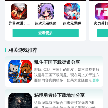
注和支持。 若您喜欢百草仓库管理，请
花一点时间给我们评论，或者使用中有任
何问题和意见均可通过以下方式反馈：
QQ客服：169116394 微信公众号：百
异界深渊：觉
超次元召唤师
超次元觉醒
火力苏打
草软件 客服邮箱：talk@baicaosoft.com
醒
客服热线：4006-909-161 官方网站：
查看更多
http://www.baicaosoft.com
相关游戏推荐
乱斗王国下载渠道分享
想玩《乱斗王国》的朋友，是不是都要解
决乱斗王国下载问题。现在网上关于这方
面的内容真的很多，如果大家随便点击陌
更多
生链接，就很容易遇到安装包信息不完整
的情况。想省去这些麻烦，直接通过九游
秘境勇者传下载地址分享
app进行下载会更加方便，九游是手游福
利最多的游戏平台，在这里不仅能够看到
这款游戏就很适合用来去打发无聊的时
游戏资源，还能及时查看后续的消息、活
间。作为一款肉鸽生存闯关类型的游戏，