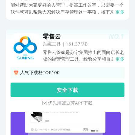
能够帮助大家更好的去管理，提高工作效率，只需要一个
软件就可以帮助大家解决库存管理这一事项，接下来的这
更多
些软件，就是小编为大家找到的库存管理软件，功能强大
所占内存小，如果大家有库存管理需求的就可以去豌豆荚
下载这些软件体验一下了。
NO.
1
零售云
系统工具
|
161.37MB
零售云管家是苏宁集团推出的面向店长老
板的经营管理工具、经验分享和自主学习
更多
的平台，核心聚焦人货场的管理。人：人
员角色注册管理货：店铺排名、商品、库
人气下载榜TOP100
存销售数据场：会员与营销管理核心聚焦
进销存管理，营销促销工具，财务管理，
安 全 下 载
员工绩效管理等几大店铺管理核心模块。
向小B商户提供更快捷，更科学便利的店
优先用豌豆荚APP下载
铺管理工具，让您轻松挣钱，省心做老
板。