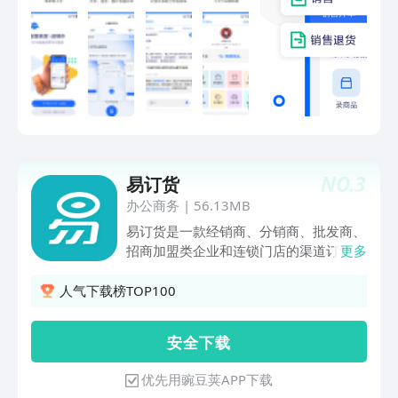
双模式同步。订单自动汇聚生成内部单
据，库存实时联动，从此告别多平台切
换、手工录入错漏与库存超卖，简化财务
对账流程，全方位提升多渠道电商运营效
率。 1.门店的仓库管理、库存管理、进
出货管理、销售管理、财务管理软件。
2.智慧商贸进销存是一款集开单，盘点，
库存，账单核对、库管，出入库管理、仓
库管理、库存管理、库房管理、店铺记
NO.
3
易订货
账、店铺管理、销售管理、库存、库房、
进出货、员工管理、会员管理等功能于一
办公商务
|
56.13MB
体的进销存管理软件。 【AI智能营销】
易订货是一款经销商、分销商、批发商、
朋友圈文案、销售话术、创意广告语等快
招商加盟类企业和连锁门店的渠道订货下
更多
速生成，满足多种营销场景。 【数据看
单管理系统软件，适用于餐饮、食品食
板】 经营重点数据一目了然，资金分
材、饮料酒水、汽配、宠物用品、日用百
人气下载榜TOP100
布、商品结构、客户分析、库存分析，帮
货和五金建材等行业的平台化管理。 以
助企业强管控、高效率地优化成本结构，
品牌定制的订货商城展示商品，引流客
安 全 下 载
打造成本竞争优势。 【AI数据分析】 AI
户，获取订单；以数据驱动业务精细化运
赋能经营决策，数据驱动销售增长 1.智
营，助力中小型工贸、商贸企业提高人
优先用豌豆荚APP下载
能看板：实时追踪销售数据、库存动态，
效，资金周转率和销售额。让生意更简