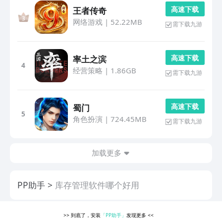
高 速 下 载
王者传奇
网络游戏
|
52.22MB
需下载九游
高 速 下 载
率土之滨
4
经营策略
|
1.86GB
需下载九游
高 速 下 载
蜀门
5
角色扮演
|
724.45MB
需下载九游
加载更多
PP助手
库存管理软件哪个好用
>>
到底了，安装
「PP助手」
发现更多
<<