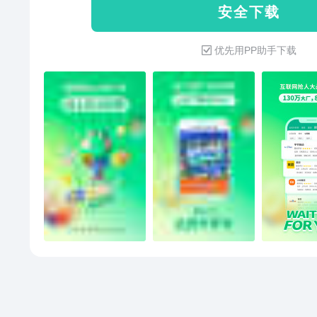
安 全 下 载
能推荐算法，每日海量高薪职位
态】随时查看求职简历投递进度
优先用PP助手下载
容错过；【live】参与线上，与
让找工作更轻松！【面试评价】
这次轮到你给hr打分；【设置】
更贴心，求职更安心；Boss、业务部
【入驻】快速入驻，随时随地秒
便捷；【招聘高效】被动等待不
通，更高效的找到想要的人才；
优质人才，从此告别人海捞针。
过任何大牛；【分享职位】将职
台，提高招聘效率。薪资明确、
捷！（注意不要错拼成拉钩招聘
问题或建议，请联系客服，我们
线：4006-2828-35 (9:00 -18:0