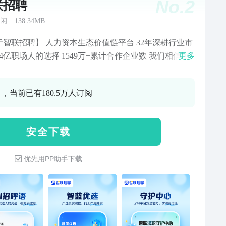
No.
2
联招聘
闲
|
138.34MB
于智联招聘】 人力资本生态价值链平台 32年深耕行业市
04亿职场人的选择 1549万+累计合作企业数 我们相信，
更多
次认真求职，都值得被认真对待 让智联陪你一起走好求
步，成为更好的自己！ 【职位推荐】算法智能匹
 ，当前已有180.5万人订阅
抓住心仪职位 【附近职位】快速筛选搜索，查看附近工
【投递反馈】跟踪求职状态，掌握实时进展 【隐私安全】
屏蔽企业，简历安全隐身 【随时开聊】一键立即沟通，
安 全 下 载
不用等待 【智联VIP】八大权益加持，解锁求职快车道
历定制】专家1v1定制化服务 【简历代投】简历代投全托
优先用PP助手下载
精准投递岗位多 【求职管家】行业导师帮你找工作，“管
”陪伴让你全程无忧 【AI简历】智能挖掘履历亮点，一键
高分简历 【简历诊断】智能诊断简历，精准优化求职竞