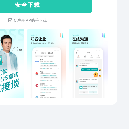
安 全 下 载
让沟通更简单，让决策更加高效 智能算法，让机会更多
让匹配更精准 【安全保障，让你走得更稳】 真人审核严
优先用PP助手下载
入，实地拜访确保真实 多重安全风控保障，开聊面试更
心 【丰富功能，让你跑得更快】 一手信息、防骗指南，
不怕踩坑 面试刷题、直播招聘，机会就在眼前 全程支
协作招人，告别低效沟通 筛选约面、周报统计，进度一
然 【隐私保护，让你我放心聊】 想看牛人完整简历？
SS必须获取单次“一对一”授权。 获得授权，你的一小步，
①数据来自BOSS直聘2026年第一季度财