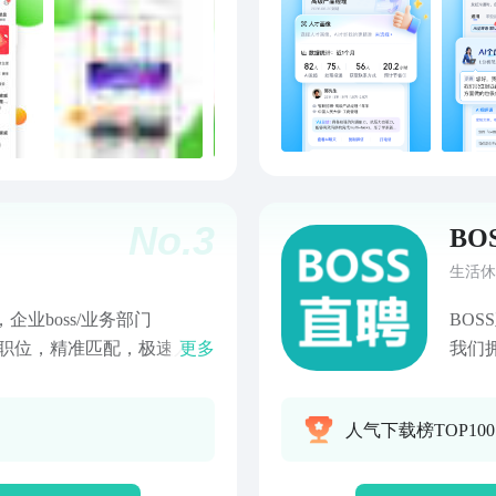
No.
3
BO
生活休
企业boss/业务部门
BO
海量职位，精准匹配，极速入
更多
我们
职，一个APP全搞定！海
用户
，拒绝面议。求职者与招聘
们不
人气下载榜TOP100
更快捷。精英人才可以：
力于
聘方直接沟通争取机会，和
招聘更简单。 【实时活跃
荐】专注互联网领域人才招聘，智
用户