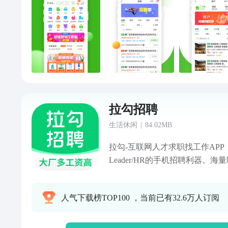
拉勾招聘
生活休闲
|
84.02MB
拉勾-互联网人才求职找工作APP，
Leader/HR的手机招聘利器。
职，拒绝等待。企业招聘、精英求
量高薪职位实时更新，薪资透明
人气下载榜TOP100 ，当前已有32.6万人订阅
方精准匹配，招聘更专业，求职
【求职高效】被动等待不如与招
boss直接聊offer；【职位推