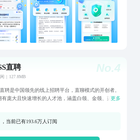
No.
4
SS直聘
闲
|
127.8MB
SS直聘是中国领先的线上招聘平台，直聊模式的开创者。
拥有庞大且快速增长的人才池，涵盖白领、金领、蓝领
更多
和学生党，及来自不同行业，不同规模的企业用户。我
断推进智能算法优化、AI应用落地、功能服务完善，致
 ，当前已有193.6万人订阅
用科学技术的力量服务于人的发展，让求职更高效，让
，让你机遇不断】 ①7200万+月活
积极寻找新机遇 【领先技术，让你看得更准】 坚持直