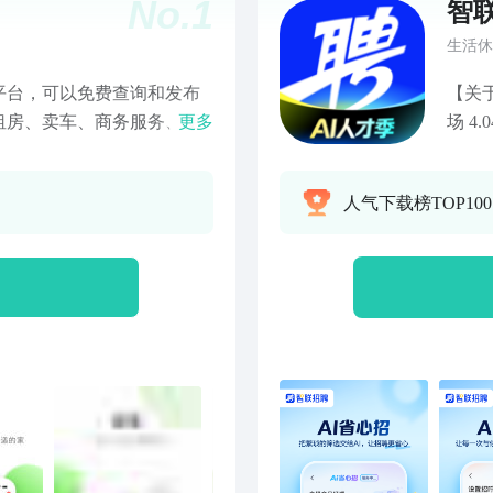
No.
1
智
生活休
平台，可以免费查询和发布
【关
租房、卖车、商务服务、便
更多
场 4.
回收信息，涵盖了生活服务
每一
捷。
职的每一
人气下载榜TOP100
配，
作 
自主
机会
【简
管，
家式
生成
争力