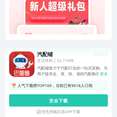
准识别施工进度，车主可以随时在APP查
看施工过程，不必亲自守在车前；AI直播
录像保留30天，服务完成后也能查看回
放视频。【预约排队】APP在线下单后即
可预约服务门店和服务时间，预约到店可
减少等待时间。到店后扫码签到，可在
APP查看排队进度，不必担心被插队。
【智慧养车】天猫养车智慧系统掌握98%
主流车型的原厂保养数据，精准推荐适配
NO.
3
汽配铺
保养方案，使用材料和项目工时透明；服
务进度实时提醒，服务明细一目了然，服
生活休闲
|
32.71MB
务报告随时查看。根据40项车况明细数
汽配铺致力于汽配行业的一站式采购。为
据及原厂保养标准，智能提醒车辆隐患及
用户提供全、准、快、省的汽配购买体
更多
解决方案，不用再翻保养手册，不必担心
验。在汽配铺你可以购买通过询价购买海
过度保养。
量的全车件，同时也提供了热销保养件，
人气下载榜TOP100，当前已有9018人订阅
价格便宜，质量可靠。汽配采购，你需要
轻松一点即可完成。 全：自建海量汽配
安 全 下 载
数据库，目前已覆盖近十万种车型，上亿
的配件基础数据，将汽配采购的标准化。
优先用豌豆荚APP下载
准：自建的海量配件数据，为报价提供依