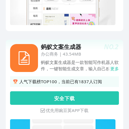
计更专业，包括：微商、美食、教育等各
种行业的邀请函、促销、招聘、网络推
广、通知、节日祝福的模板。分类更精
细，使用更便捷。 2、它可以帮我们在
线打印 【在线下单】设计好的名片、传
单、展架、海报、可以直接提交打印出实
物。 【全国配送】不管你在哪里，快递
NO.
2
蚂蚁文案生成器
小哥都会飞快把你亲手设计好的作品带给
办公商务
|
43.54MB
你。 3、它还有更优质的服务 【会员特
权】VIP会员，尊享十二特权，还送双重
蚂蚁文案生成器是一款智能写作机器人软
大礼包。 【分享有奖】分享活动页面给
件，一键智能生成文章，输入自己感兴趣
更多
好友，好友完成注册双方均可获赠VIP体
的标题内容就可以一键生成对应文章。功
验。详情请见分享有奖活动界面。 官方
能齐全：文章生成写作，写作生成器、模
人气下载榜TOP100，当前已有1837人订阅
网址：www.itbour.com 客服电话：
仿生成器，手写模拟器等强大的写作功
027-87101355 客服微信：
能，让你沉浸在文章之中。发圈折叠助
安 全 下 载
17764566476
手，可以让你更多文字的朋友圈，敏感词
检测功能可以让你发表文字文章之前检测
优先用豌豆荚APP下载
一下各平台的敏感词，以免被拒绝。还有
更多功能如制作隐藏图，制作照片墙，九
宫格制作，图片切图，字幕长图拼接，经