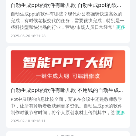
自动生成ppt的软件有哪几款 自动生成ppt的软件
不用钱下载
自动生成ppt的软件有哪些？现代办公都强调快速高效的
完成，有时候老板交代的任务，需要很快完成，特别是一
些科技型和快消品的行业，营销/市场人员日常经常与PPT
更多
打交道，需要快速完成不同客户需要的ppt，如果纯用手
2025-05-26 16:31:28
工完成既费时又费力，那么有没有一款手机APP能快速完
成ppt的生成，解放这些人员呢？接下来小...
自动生成ppt的软件有哪几款 不用钱的自动生成
ppt软件合辑
Ppt中展现的信息比较全面，无论在会议中还是教师教学
中，让所有聆听者收获到更多资讯。自动生成ppt的软件
制作时很节省时间，将个人原创素材上传到其中，选择适
更多
合的模板就能快速生成，编辑时灵活性极高，节省精力，
2025-02-10 10:18:11
让完成的作品变得生动又有趣。1、《手机PPT模板汇》
功能强大制作app兼容性较强，比如幻灯片这样...