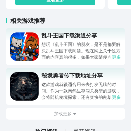
相关游戏推荐
乱斗王国下载渠道分享
想玩《乱斗王国》的朋友，是不是都要解
决乱斗王国下载问题。现在网上关于这方
面的内容真的很多，如果大家随便点击陌
更多
生链接，就很容易遇到安装包信息不完整
的情况。想省去这些麻烦，直接通过九游
秘境勇者传下载地址分享
app进行下载会更加方便，九游是手游福
利最多的游戏平台，在这里不仅能够看到
这款游戏就很适合用来去打发无聊的时
游戏资源，还能及时查看后续的消息、活
间。作为一款肉鸽生存闯关类型的游戏，
动内容等相关信息。
会将随机秘境探索，还有爽快的割草闯关
更多
全部都放在一起。秘境勇者传下载地址是
在什么地方呢？玩家只需要通过以下的链
加载更多
接就可以下载。游戏的上手门槛还是比较
低的，一只手就可以操控，很适合用来去
打发无聊的时间，可玩性真的比较高。