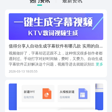
热门资讯
最新资讯
值得分享人自动生成字幕软件有哪几款 实用的自
动生成字幕软件有哪个
视频做好了，字幕却迟迟跟不上，这种情况很多创作者都
遇到过。手动打字对好时间轴，费时，又费力。自动生成
字幕软件正好解决这个问题，视频导进去就能识别出文
更多
字。市面上做字幕的工具不少，功能参差不齐，挑起来确
2026-03-13 18:05:55
实容易眼花。其实关键看自己的实际需求，是偶尔用用还
是天天剪片，要基础功能还是进阶玩法，想清楚这些再下
手...