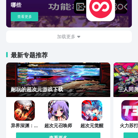
哪些
查看更多
加载更多
最新专题推荐
耐玩的超次元游戏下载
三人同
异界深渊：觉
超次元召唤师
超次元觉醒
火力苏打
醒
查看更多