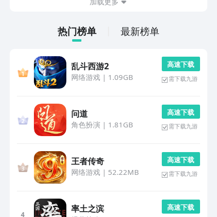
加载更多
热门榜单
最新榜单
高 速 下 载
乱斗西游2
网络游戏
|
1.09GB
需下载九游
高 速 下 载
问道
角色扮演
|
1.81GB
需下载九游
高 速 下 载
王者传奇
网络游戏
|
52.22MB
需下载九游
高 速 下 载
率土之滨
4