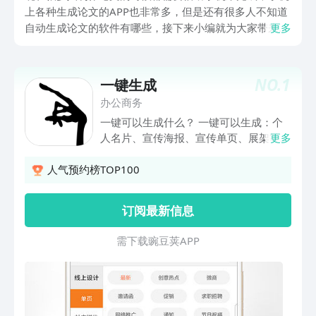
上各种生成论文的APP也非常多，但是还有很多人不知道
自动生成论文的软件有哪些，接下来小编就为大家带来好
更多
用的自动生成论文的软件推荐，这一次的软件推荐，为大
家带来了几款此种软件的上乘之作，它们的品质以及优点
都得到了大众用户的认可，如果大家遇到自己感兴趣的那
NO.
1
一键生成
款，就可以点击链接下载了。
办公商务
一键可以生成什么？ 一键可以生成：个
人名片、宣传海报、宣传单页、展架等一
更多
整套企业VI。 而且一键生成云端还有很
多好看的模板，每天都会更新。 我们只
人气预约榜TOP100
要选择模板，输入文字，就可快速生成我
们想要的作品了。是不是很方便。 当
订阅最新信息
然，如果对作品不满意，我们还可以改模
板，改位置，改字体，改颜色，改大小，
需 下 载 豌 豆 荚 A P P
只要我们想改，统统都能改。 ^^功能介
绍^^ 1、它可以帮我们设计作品 【在线
设计】可以随时随地在线直接生成各种设
计作品，方便、快捷、高效。 【行业细
分】各种行业的细分专题模板，让你的设