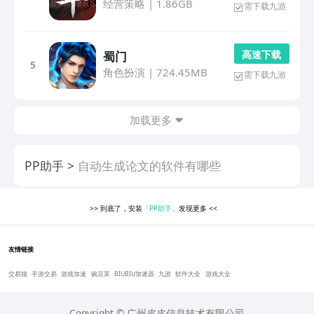
经营策略
|
1.86GB
需下载九游
高 速 下 载
蜀门
5
角色扮演
|
724.45MB
需下载九游
加载更多
PP助手
自动生成论文的软件有哪些
>>
到底了，安装
「PP助手」
发现更多
<<
友情链接
交易猫
手游交易
游戏加速
豌豆荚
BIUBIU加速器
九游
软件大全
游戏大全
Copyright © 广州皮皮信息技术有限公司