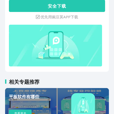
公/学习，更畅快的游戏、运动、观影、
安 全 下 载
娱乐体验。 傲软投屏和电脑端一起使用
效果更赞哦，点这里下载傲软投屏电脑版
优先用豌豆荚APP下载
本：
https://www.apowersoft.cn/phone-
mirror 【居家办公/学习/游戏/观赛/健
身神器】 办公会议投屏 —线上远程办公
神器！一键投屏各类文档、钉钉、腾讯会
议、飞书文档等会议软件，手机化身PPT
遥控器，会议进度尽在掌握！ 网课投屏
—将高途课堂、腾讯课堂、有道精品课、
作业帮等各大网课app投屏电视／电脑，
使用录屏，截屏功能标记网课重点，让在
线学习护眼又高效！ 手机游戏投屏 —使
用傲软投屏的电脑反控安卓手机功能，即
相关专题推荐
可实现键鼠玩暗区突围、英雄联盟、原
神、和平精英等热门手游，自定义游戏键
平板软件有哪些
位，轻松秀出神操作！ 体育赛事投屏 —
欧冠联赛、奥运会、NBA等大型体育赛事
都可以和朋友一起投屏电视，投影仪观
查看更多