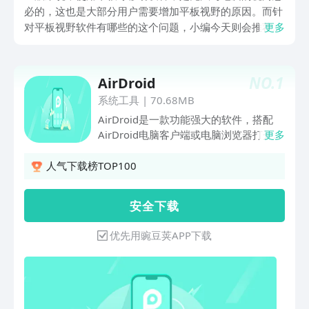
必的，这也是大部分用户需要增加平板视野的原因。而针
对平板视野软件有哪些的这个问题，小编今天则会推荐多
更多
款能够为大家提供不错视野的软件，用户可以从接下来的
内容当中了解不同软件的特色功能，这样一来就可以更快
速上手使用。
NO.
1
AirDroid
系统工具
|
70.68MB
AirDroid是一款功能强大的软件，搭配
AirDroid电脑客户端或电脑浏览器打开
更多
web.airdroid.com同时使用，无需数据
线，轻松实现电脑对手机的管理。不仅可
人气下载榜TOP100
以进行跨设备的文件传输，更能支持远程
控制手机，屏幕镜像，镜像手机通知到电
安 全 下 载
脑上等。主要功能：1.远程控制可在电脑
上远程控制安卓手机，大屏幕使用安卓手
优先用豌豆荚APP下载
机更顺畅。安卓设备不受root限制，未
root的设备，也连接桌面客户端进行简单
设置即可轻松控制。2.屏幕镜像安卓手机
屏幕实时投屏到电脑上，画质清晰流畅，
会议投屏、直播推流无障碍。3.远程相机