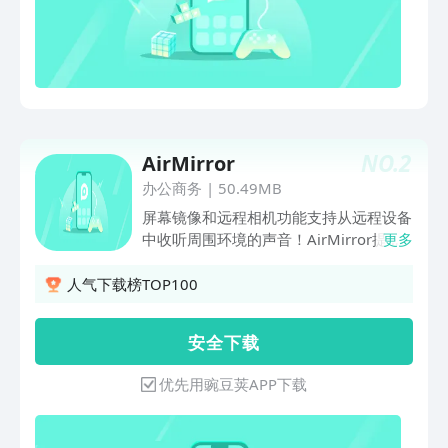
远程启动安卓设备摄像头，随意切换前后
摄像头，手机不在身边也能360度实时监
控手机周围环境，收听设备周围的声音。
闲置安卓设备从此变成移动摄像头。4.文
件传输无论是否身处，都可以进行跨设备
的各类文件传输。传输照片视频不会压缩
文件质量，真正的无损传输。不仅可以给
NO.
2
AirMirror
自己传，也可以添加好友或者内搜索附近
的好友，传输。5.文件管理支持管理手机
办公商务
|
50.49MB
中的文件、图片、铃声、音乐、视频、文
屏幕镜像和远程相机功能支持从远程设备
件夹、应用程序等，更支持在电脑上远程
中收听周围环境的声音！AirMirror提供
更多
安装、卸载APK。6.镜像手机通知可以直
远程控制和远程协助两大功能【远程协
接在电脑上接收手机的通知。支持自定义
助】你是否也经历过，为解决远方的父母
人气下载榜TOP100
白名单应用列表，可以避免过多应用通知
或亲友的手机问题，需要通过电话隔空比
打扰（新闻资讯等），同时又不会错过重
划。耗费大量时间，令人抑制不住的抓
安 全 下 载
要的通知提醒（短信、电话、邮件等）。
狂，却仍然难以解决问题。 从现在开
7.在上拨打电话您可以直接在AirDroid桌
始，通过AirMirror提供的远程协助功
优先用豌豆荚APP下载
面客户端上批量导入电话号码，单击以通
能，让您再无这些烦恼。 有了它，当父
过电话的听筒或蓝牙耳机与您的客户或朋
母遇到手机问题时，你就能够在你的
友通话和交谈。 AirDroid可帮助您避免
Android设备上，直接看到他们的手机屏