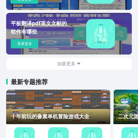
看，观赛体验绝了！ 健身视频/直播投
屏 —将刘畊宏，帕梅拉等健身直播，小
红书、、抖音、快手等健身视频、直播一
键投屏到电视/电脑，大屏跟练，动作细
平板翻译pdf英文文献的
节更清晰，运动效果更显著！ 【特色功
软件有哪些
能】 安卓设备可投声音 —真正的投屏音
画同步来了！无需AUX传音线 ，安卓手
查看更多
机 投屏也可以直接投射系统声音，投屏
观影、游戏更畅快！ 手机互投，反控 —
3步轻松实现手机间的互投与反控，让手
加载更多
机间的内容共享更容易，及时帮助家人调
试手机，操作演示。 电脑反控安卓设备
最新专题推荐
—电脑一键反控安卓设备，摆脱工作低头
族，电脑回手机消息超方便！更能体验轻
松键鼠玩手游的乐趣！ 多台设备投屏一
台电脑 —支持无延迟地同时投屏4台设备
，可以同时观看不同的屏幕，还不用来回
切换APP，工作效率大大提高！ 跨网云
十年前玩的像素单机冒险游戏大全
二次元
投屏 —打破局域网投屏限制，轻松实现
一键远程投屏，拉近心与心的距离！ 多
种方式一键投屏 —支持快捷投屏，USB