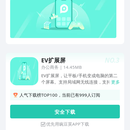
在手机上手动输入电话号码和可能出现错
幕画面，与他们实时语音，让您更快速地
误的麻烦，并提高效率。8.备份与同步您
帮助亲朋好友定位问题、解决问题。 *此
可以将照片和视频自动从手机备份到计算
功能需要配合AirDroid Remote Support
机。AirDroid 及其相关产品由 Sand
客户端使用。功能特性：通过9位连接码
Studio 开发，未受 Google LLC、其安卓
快速连接无需注册账户，您的家人或朋友
商标或安卓产品的赞助、认可、授权，亦
只要通过9位数字连接代码就能够与您建
与之无附属或关联之关系。
立联系。屏幕共享一键发送屏幕共享的请
求，您可以实时查看对方设备的屏幕画
面。语音通话支持语音通信，您可以直接
NO.
3
EV扩展屏
进行通话和交谈，从而节省了发短信的时
间手势教程在共享屏幕上点击或滑动，手
办公商务
|
14.45MB
势教程将会显示在对方移动设备的屏幕画
EV扩展屏，让平板/手机变成电脑的第二
面上，通过手势教程轻松解决问题。语音
个屏幕。支持局域网无线连接，支持
更多
留言和文字：如果您所在的环境不方便语
window电脑，手机或平板，可开启扩展
音通话沟通，您也可以通过发送文本、图
屏或镜像屏模式，双屏协作，玩法多样。
人气下载榜TOP100，当前已有999人订阅
片和语音消息进行交流【远程控制】
电脑和手机平板在同一局域网下，自动搜
AirMirror帮您实现手机远程控制手机*此
索。连接成功后，手机/平板变成电脑高
安 全 下 载
功能需要在另一端安装AirDroid，并使用
清副屏。
相同的电子邮件账户登录。 功能特性：
优先用豌豆荚APP下载
远程控制支持远程控制其他手机/平板电