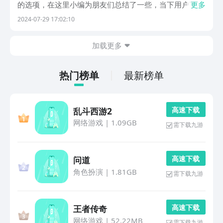
的选项，在这里小编为朋友们总结了一些，当下用户下载
更多
量较高，人气热度排名较高的平板画画软件，如果想要了
2024-07-29 17:02:10
解的朋友，可以走进其中前来关注一番。1、《小熊绘
图》该款软件能够让朋友们在平板上完成绘图需要，适合
加载更多
的...
热门榜单
最新榜单
高 速 下 载
乱斗西游2
网络游戏
|
1.09GB
需下载九游
高 速 下 载
问道
角色扮演
|
1.81GB
需下载九游
高 速 下 载
王者传奇
网络游戏
|
52.22MB
需下载九游