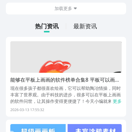
屏按钮即可投屏成功 4.如果想在非局域
为主。并不需要高强度的动手操作，利用
加载更多
网下投屏，可以尝试USB投屏或者远程云
空余的时间就可以慢慢的养成角色，就很
投屏。 【适配机型】 —支持各型号安卓
适合那些普通的玩家，大家可以一起来看
手机投屏 —支持多品牌笔记本电脑投屏
一下。
热门资讯
最新资讯
—支持如小米电视、华为智慧屏、索尼电
视、创维电视、TCL电视、乐视电视、海
信电视、夏普电 视、天猫魔盒，当贝盒
子等智能电视和机顶盒投屏。 —支持内
置DLNA、AirPlay等Android投屏协议的
安卓设备投屏；部分投影仪、车载屏投屏
也在支持行列
能够在平板上画画的软件榜单合集8 平板可以画画
的软件before_2
现在很多孩子都很喜欢绘画，它可以帮助陶冶情操，同时
丰富了世界观。由于科技的进步，很多可以在平板上画画
的软件问世，让其操作变得更便捷了！今天小编就来为你
更多
推荐几个很不错的app，它们专为6-12岁的儿童打造，且
2026-03-13 17:55:32
内容丰富。家长们赶紧和小朋友们一起发挥想象力吧！
1、《画世界》你可以与其他人一起画画，内置了许...