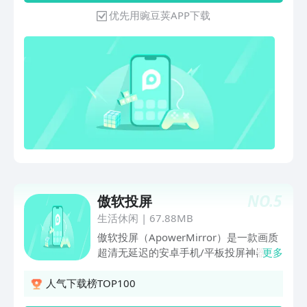
地视频投屏！ 游戏、健身、音乐投屏，
优先用豌豆荚APP下载
乐趣加倍！ 低延迟不卡顿，畅享大屏沉
浸体验！ 【会议办公】全球唯一的“超级
投屏空间”，重新定义会议投屏！ 扫码即
投，无需安装，会议室投屏0门槛！ 不卡
不掉，超低延迟，PPT、Excel、视频流畅
展示！ 多人共享投屏，远程协作批注，
会议沟通更高效！ 5亿设备已内置，手
机、电脑、投影仪全兼容，企业标配！
企业级安全加密，会议资料不泄露，远离
隐私风险！ 影视娱乐 & 会议办公，一款
APP全搞定！ 无论是居家追剧、体育赛
事、游戏投屏，还是企业会议、远程办
NO.
5
傲软投屏
公、培训演示，乐播投屏都能秒速连接，
畅享高清大屏体验！ 立即下载，开启你
生活休闲
|
67.88MB
的超级投屏空间！
傲软投屏（ApowerMirror）是一款画质
超清无延迟的安卓手机/平板投屏神器，
更多
安卓设备亦可直接投射声音，完美满足各
型号安卓设备一键投屏到电视，电脑，手
人气下载榜TOP100
机的需求，带给你更高效的远程线上办