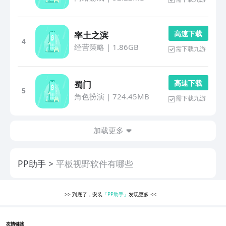
高 速 下 载
率土之滨
4
经营策略
|
1.86GB
需下载九游
高 速 下 载
蜀门
5
角色扮演
|
724.45MB
需下载九游
加载更多
PP助手
平板视野软件有哪些
>>
到底了，安装
「PP助手」
发现更多
<<
友情链接