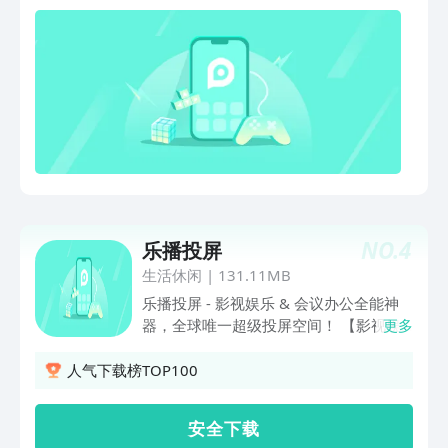
脑，无论设备在哪里，您可以随心所欲的
进行远程操作*如果被控设备未root，需
要事先通过AirDroid 客户端进行“免
root”设置。远程相机远程启动安卓设备
摄像头，随意切换前后摄像头，手机不在
身边也能360度实时监控手机周围环境，
收听设备周围的声音。闲置安卓设备从此
变成移动摄像头。 屏幕镜像通过安卓手
机实时查看另一台设备屏幕画面，收听设
备周围的声音*如果需要控制Android设
备，可以使用AirDroid 客户端
NO.
4
乐播投屏
生活休闲
|
131.11MB
乐播投屏 - 影视娱乐 & 会议办公全能神
器，全球唯一超级投屏空间！ 【影视娱
更多
乐】海量短剧+智能投屏，畅享大屏体
验！ 上万部免费短剧随心看！ 热门影
人气下载榜TOP100
视、爆款短剧，一键投屏，高清沉浸式观
影！ 手机投屏电视，突破限制！ 兼容主
安 全 下 载
流视频App，支持4K高清、弹幕互动、本