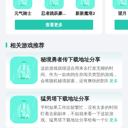
投屏电脑、电视！还可以选择扫码投屏，
投屏码投屏，多种投屏方式纵享投屏的乐
元气骑士
忍者跳跃豪华
新新魔塔2
望月
趣！ 息屏投屏 —内置手机息屏投屏功
版
能，减少投屏手机耗电，投屏无负担！
查看更多
【玩转投屏】 线上演唱会投屏 —打破线
上演唱会小屏幕局限，投屏大屏幕看演唱
会，大屏舔颜，犹如亲临演唱会现场！
相关游戏推荐
投屏直播游戏 —无需复杂设备，将暗区
突围、英雄联盟、原神、吃鸡等游戏投屏
秘境勇者传下载地址分享
电脑，打开斗鱼直播，虎牙直播等直播
APP，就可以高清直播手游了！ 在线视
这款游戏就很适合用来去打发无聊的时
频投屏 —支持抖音、快手、小红书、等
间。作为一款肉鸽生存闯关类型的游戏，
视频APP投屏，大屏观影体验更佳！ 本
会将随机秘境探索，还有爽快的割草闯关
更多
地内容投屏 —手机本地的音乐、视频、
全部都放在一起。秘境勇者传下载地址是
图片、文件都可以一键投屏到平板/电视/
在什么地方呢？玩家只需要通过以下的链
猛男塔下载地址分享
电脑，让你爱上投屏分享！ 【投屏方
接就可以下载。游戏的上手门槛还是比较
法】 1.在需要投屏的设备上，从应用商
低的，一只手就可以操控，很适合用来去
平时如果工作比较繁忙，没有太多的时间
店或官网下载并安装傲软投屏相应客户端
打发无聊的时间，可玩性真的比较高。
盯着去刷副本，不如就来看一下这款游
2.将手机/平板跟电脑／智能电视(电视盒
戏。猛男塔下载地址分享给每一个玩家，
更多
子)接入到同一个局域网环境下 3.点击投
这款游戏主要的就是以挂机角色扮演爬塔