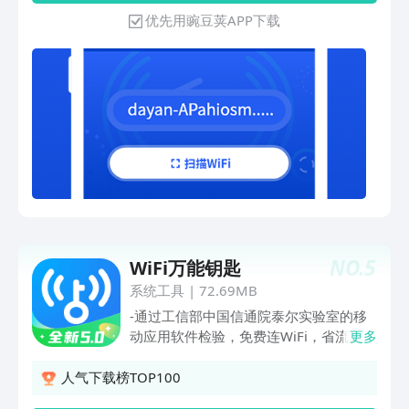
点：【WiFi钥匙】通过地理定位，自动搜
优先用豌豆荚APP下载
索周边所有wifi网络信号，无需密码查看
器也可一键连接网络，畅享24小时免费
WiFi，无需担心流量不够用；【免费连
接】随时随地免费连接共享热点一键上
网，畅享商场WiFi、地铁WiFi等，再也不
用担心没流量了。【安全上网】国家信息
安全等级保护三级标准验收，网络安全有
保障。安全检测智能监测WiFi安全，钓鱼
WiFi、APR攻击等实时检测。防蹭网、
WiFi保镖保护自有WiFi安全不被蹭网。
【扫码直连】支持将自家的wifi网络生成
二维码；分享二维码，下次聚会，朋友扫
NO.
5
WiFi万能钥匙
码即可连接你家的wifi。【更多】随身
WiFi、免费流量、还有手机瘦身功能并
系统工具
|
72.69MB
用，一键开启多彩生活。
-通过工信部中国信通院泰尔实验室的移
动应用软件检验，免费连WiFi，省流又安
更多
全！【连接更安全】进一步加强对钓鱼、
ARP攻击、DNS篡改等网络攻击行为的实
人气下载榜TOP100
时监测，提供数据加密分级传输、高达