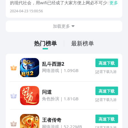
的现代社会，用wifi已经成了大家方便上网必不可少的
更多
事，在使用过程中也难免会出现一些问题，那么平时用
2024-04-23 15:00:56
app检测就可以更好地了解自己所用热点的详细信息，下
面就和小编一起看看有哪些app可以测网速吧！1...
加载更多
热门榜单
最新榜单
高 速 下 载
乱斗西游2
网络游戏
|
1.09GB
需下载九游
高 速 下 载
问道
角色扮演
|
1.81GB
需下载九游
高 速 下 载
王者传奇
网络游戏
|
52.22MB
需下载九游