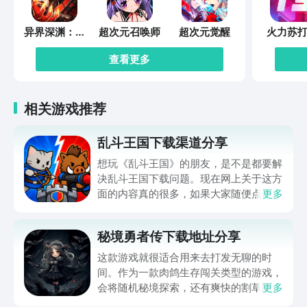
异界深渊：觉
超次元召唤师
超次元觉醒
火力苏打
醒
查看更多
相关游戏推荐
乱斗王国下载渠道分享
想玩《乱斗王国》的朋友，是不是都要解
决乱斗王国下载问题。现在网上关于这方
面的内容真的很多，如果大家随便点击陌
更多
生链接，就很容易遇到安装包信息不完整
的情况。想省去这些麻烦，直接通过九游
秘境勇者传下载地址分享
app进行下载会更加方便，九游是手游福
利最多的游戏平台，在这里不仅能够看到
这款游戏就很适合用来去打发无聊的时
游戏资源，还能及时查看后续的消息、活
间。作为一款肉鸽生存闯关类型的游戏，
动内容等相关信息。
会将随机秘境探索，还有爽快的割草闯关
更多
全部都放在一起。秘境勇者传下载地址是