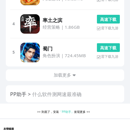
高 速 下 载
率土之滨
4
经营策略
|
1.86GB
需下载九游
高 速 下 载
蜀门
5
角色扮演
|
724.45MB
需下载九游
加载更多
PP助手
什么软件测网速最准确
>>
到底了，安装
「PP助手」
发现更多
<<
友情链接