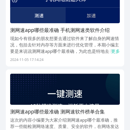
测网速app哪些最准确 手机测网速类软件介绍
现如今有很多的朋友想要去通过软件来了解自身的网速情
况，包括去针对内存等方面来进行优化管理，本期小编主
要是来说说测网速app哪个最准确，为此也是特地去罗列
更多
了一些相关的应用，大家近期如果有想法，想要去使用它
2024-11-05 17:14:24
们来了解自身的网速情况，不如就一起来接着往下看吧。
1、《手机网络测速大师》作为高效便捷的网络速度测...
测网速app哪些最准确 测网速软件榜单合集
这次的内容小编要为大家介绍测网速app哪个最准确，推
荐一些能检测网络速度、质量、安全的软件，在网络发达