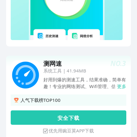
管理路由器，防止利用偷网【网络分析】
智能分析当前网络状况IP、信号、带宽、
延时、下载、上传等数据【工具箱】 集
合手机、WIFI传文件、换机备份、锁屏
工具、精美壁纸等等
NO.
3
测网速
系统工具
|
41.94MB
好用到爆的测速工具，结果准确，简单有
趣！专业的网络测试、Wifi管理、信号测
更多
试等功能！网速有多快，一测便知，告别
忽悠，做到心中有数！【六大功能，专业
人气下载榜TOP100
测速】1、一键测速：查看手机网速，
2G、3G、4G、5G、Wifi都可使用；2、
安 全 下 载
查看历史：方便查看您的测速历史，比较
每次测试结果；3、信号测试：Wifi信号
优先用豌豆荚APP下载
测试，寻找周围更强信号；4、网络诊