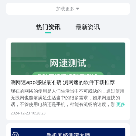
在什么地方呢？玩家只需要通过以下的链
加载更多
接就可以下载。游戏的上手门槛还是比较
低的，一只手就可以操控，很适合用来去
打发无聊的时间，可玩性真的比较高。
热门资讯
最新资讯
测网速app哪些最准确 测网速的软件下载推荐
现在的网络的使用是人们生活当中不可或缺的，通过使用
无线网也能够满足生活当中的很多需求，如果网速快的
话，不管使用电脑还是手机，都能有流畅的速度，那么测
更多
网速app哪个最准确？今天小编为大家详细介绍几款，如
2024-12-23 10:28:23
果需要对网速进行测试的话，可以了解一下，不需要很复
杂的方法。可让你随时了解网络状态，以免影响了自己
用...