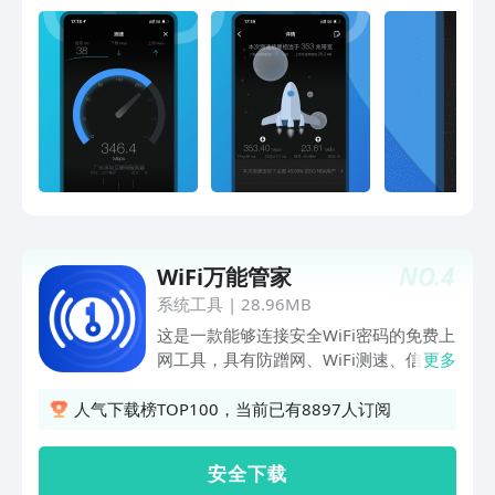
断：检测当前网络连接状况，定位问题原
因；5、附近网速：地图定位，显示周边
其他用户网速快慢；6、网速排名：显示
用户网速排名，查看自己的网速名次。
V3.0大版本全新发布，界面UI大升级，
还有更多新体验等待您发现哦！
NO.
4
WiFi万能管家
系统工具
|
28.96MB
这是一款能够连接安全WiFi密码的免费上
网工具，具有防蹭网、WiFi测速、信号增
更多
强、保护WiFi安全的WiFi管家等功能的安
全上网软件。在用户信息安全等方面严格
人气下载榜TOP100，当前已有8897人订阅
执行国家相关网络安全法律法规，用户的
网络安全可以得到充分保障。还有强大的
安 全 下 载
手机清理功能等你来体验！ 产品功能亮