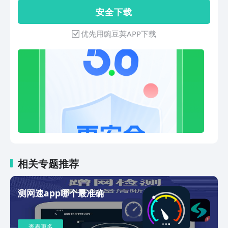
90%的恶意攻击拦截等安全防护。【连接
安 全 下 载
更顺畅】去除干扰广告，保证连接链路无
干扰，还用户清爽手机体验！【连接更省
优先用豌豆荚APP下载
钱】热点推荐更精准，优化信号检测功
能，强化网络状态实时提醒，让用户对当
前网络状况一目了然。【Deepseek R1-
联网满血版】已接入Deepseek，免费使
用深度思考+联网搜索功能，更快的速
度、更强大的功能，随时随地为用户答疑
解惑！客服电话：400-035-8000邮箱：
wifikeyservice@ zenmen.com官网：
www.wifi.com
相关专题推荐
测网速app哪个最准确
查看更多