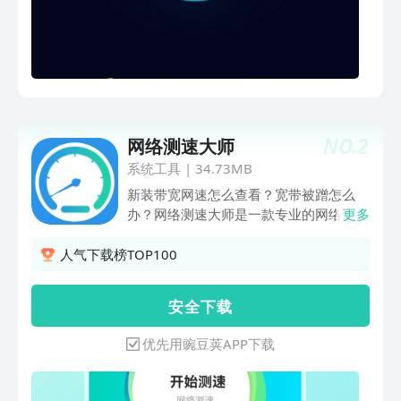
PK功能，可以在好友间进行趣味PK。 7.
测试历史记录自动保存在手机上，供后续
对比查询。
NO.
2
网络测速大师
系统工具
|
34.73MB
新装带宽网速怎么查看？宽带被蹭怎么
办？网络测速大师是一款专业的网络测速
更多
工具,帮您快速测试当前网络速度，查看
当前带宽，分析当前网络状况。【方便简
人气下载榜TOP100
单】 一键傻瓜式测速，下载速度、上传
速度、网络延时图表实时跟踪显示【快速
安 全 下 载
精准】 全国各城市拥有1000多个测试服
务器，20秒即可准确获取网速测试报告
优先用豌豆荚APP下载
【测试历史】 测速历史一目了然，轻松
查阅，点击后查看当前测速的测速报告
【防蹭网】 扫描当前已连接设备，一键