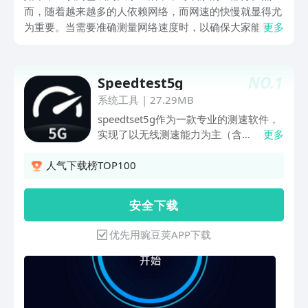
而，随着越来越多的人依赖网络，而网速的快慢就显得尤
为重要。当需要准确测量网络速度时，以确保大家能够高
更多
效地进行各种在线活动。那么，什么软件测网速最准确
呢？下面就来帮助大家找到最适合自己的测网速工具。
NO.
1
Speedtest5g
系统工具
|
27.29MB
speedtset5g作为一款专业的测速软件，
实现了以无线测速能力为主（含
更多
2/3/4/5G），其它功能为辅。适合大众
的无线测速应用。 speedtset5g真正的实
人气下载榜TOP100
现了网络测速准确、软件操作简单、应用
功能丰富。可实时准确地为用户提供网络
安 全 下 载
状态。 功能特点： 1. 应用内无烦人的广
告植入。 2. 界面简洁友好，操作简单。
优先用豌豆荚APP下载
3. 支持自动/手动寻找测试服务器； 4. 拥
有大量功能丰富的便民工具和专业工具。
5. 测试结果呈现Ping时延、上传、下载
的速率，抖动，以及丢包率等指标以及测
试结果的整体排名。 6. 独特的测速测试