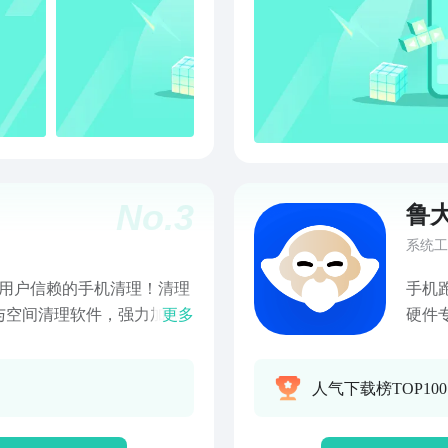
No.
3
鲁
系统工
亿用户信赖的手机清理！清理
手机
与空间清理软件，强力加速
更多
硬件
速解决空间不足问题。【一
标，
机清理更省心【手机加速】
测】
人气下载榜TOP100
同行【微信清理】深度清理
不服
信清理】首创智能短信分
您真
】自动筛选不美照片，留住
片、