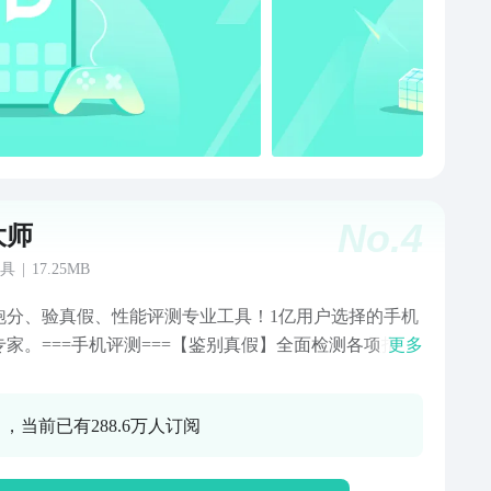
No.
4
大师
具
|
17.25MB
跑分、验真假、性能评测专业工具！1亿用户选择的手机
专家。===手机评测===【鉴别真假】全面检测各项指
更多
快速鉴别手机真伪，买到假机帮你上报维权【性能评
炫酷的3D场景，公正的评测机制，真实反映手机性能，
 ，当前已有288.6万人订阅
？跑个分！【硬件配置】一眼看懂40余项手机配置，帮
正了解自己的手机【体验评测】桌面、APP、网页、照
文件、开机自启动等常见使用行为进行独家专业评测，