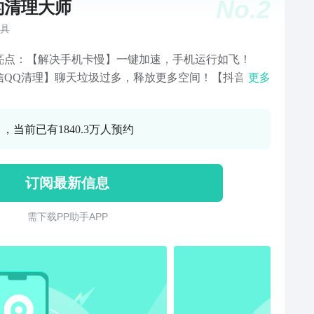
No.
2
豹清理大师
具
亮点：【解决手机卡慢】一键加速，手机运行如飞！
信QQ清理】聊天垃圾过多，释放更多空间！【抖音快手
更多
】刷短视频占用大量空间，一键快速清理！【强力垃圾
】全方位扫描，垃圾清理不遗漏！【通知栏清理】清理
 ，当前已有1840.3万人预约
栏垃圾，手机变清净！【安全应用锁】避免应用被偷
拒绝隐私泄露！【超强省电】清理耗电应用，提升电池
时间！【CPU降温】手机发烫快速降温，保护手机寿
订阅最新信息
我们：vipconnect@cmcm.com
需 下 载 P P 助 手 A P P