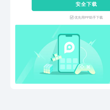
安 全 下 载
精彩瞬间【手机瘦身】全面分析
优先用PP助手下载