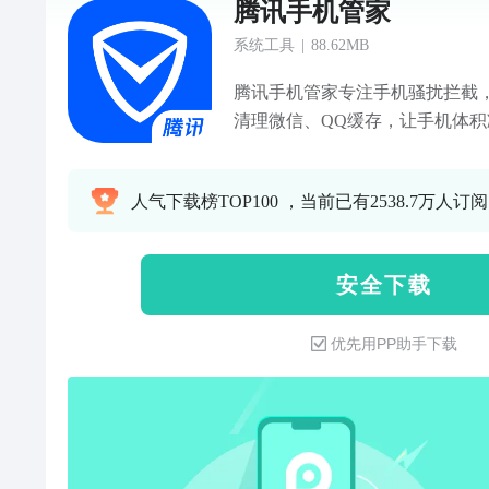
腾讯手机管家
系统工具
|
88.62MB
腾讯手机管家专注手机骚扰拦截
清理微信、QQ缓存，让手机体积减
务---【骚扰拦截】智能拦截骚
【接听助理】不怕漏过重要电话
人气下载榜TOP100 ，当前已有2538.7万人订阅
加速】清理加速能力升级，释放
个性清理微信缓存，保证微信安全运
查杀】安全防护全新升级，软件
安 全 下 载
箱】个性化守护的您的个人隐私
充电检测360度安全护航
优先用PP助手下载