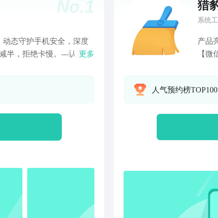
No.
1
猎
系统工
，动态守护手机安全，深度
产品
半，拒绝卡慢。---认真服
更多
【微
扰电话，过滤诈骗垃圾短信
清理
，放心挂断骚扰电话【清理
清理
人气预约榜TOP100
空间告别卡慢【微信清理】
通知
行---贴心守护---【病毒
看，
云查风险提醒【隐私保险
续航
【安全可靠】病毒、系统、
命！联系