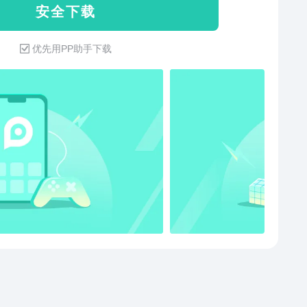
安 全 下 载
流畅度一眼便知【评测】手机够“智能”吗？全新测试项
效评测您的手机“智商”【VR评测】测试手机VR性能【机
优先用PP助手下载
论】购机必备，购机先看大家怎么说