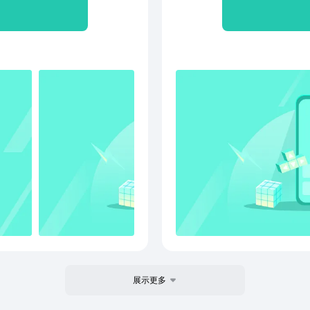
存储空间，垃圾无所遁形
手机
目高
友评
展示更多