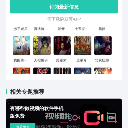
订阅最新信息
需 下 载 豌 豆 荚 A P P
相关专题推荐
有哪些做视频的软件手机
版免费
查看更多