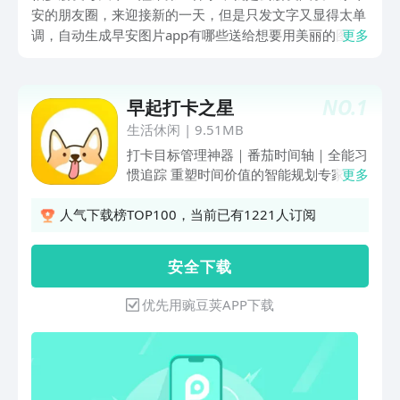
安的朋友圈，来迎接新的一天，但是只发文字又显得太单
调，自动生成早安图片app有哪些送给想要用美丽的图片
更多
来向大家传达问候的朋友们，让大家每天都能有一个充满
温馨和活力的清晨，信心满满的去迎接新的一天，快来看
看吧！
NO.
1
早起打卡之星
生活休闲
|
9.51MB
打卡目标管理神器｜番茄时间轴｜全能习
惯追踪 重塑时间价值的智能规划专家！
更多
每日计划是一款日常打卡清单软件，但更
注重长期目标，作为多场景习惯养成引
人气下载榜TOP100，当前已有1221人订阅
擎，深度融合目标拆解系统与番茄工作
法，从微习惯培养到人生目标管理，让每
安 全 下 载
个坚持都有迹可循！ 【核心功能矩阵】
全周期打卡生态系统 - 时间轴+打卡日历
优先用豌豆荚APP下载
双视图，成就可视化 - 支持同一任务多时
段循环打卡 - 支持多年计划习惯 沉浸式
专注工场 - 内置番茄钟工作法（25+5经
典模式） 深度定制计划 - 定制内容，包
含打卡名称、打卡次数、打卡图标等，用