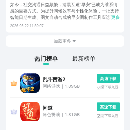
早安图片制作工具
如今，社交沟通日益频繁，清晨互道“早安”已成为维系情
感的重要方式。为提升问候效率与个性化体验，一批支持
智能日期生成、图文自动合成的早安图制作工具应运而
更多
生。本文精选五款当前广受用户欢迎的实用型应用，功能
2026-05-22 11:30:07
覆盖模板化设计、AI辅助生成、语录精选及一键分享等核
心场景，满足不同用户的日常表达需求。1、《成友早
加载更多
热门榜单
最新榜单
高 速 下 载
乱斗西游2
网络游戏
|
1.09GB
需下载九游
高 速 下 载
问道
角色扮演
|
1.81GB
需下载九游