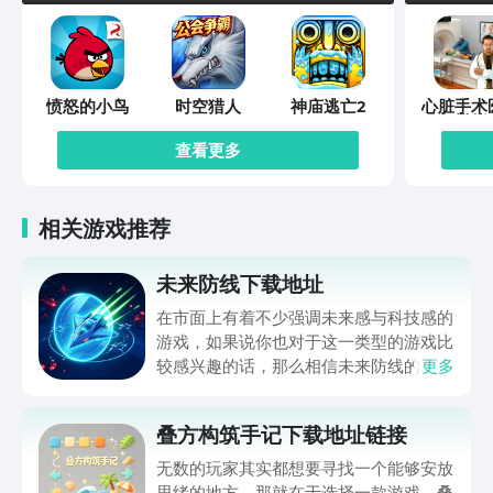
愤怒的小鸟
时空猎人
神庙逃亡2
心脏手术
模拟
查看更多
相关游戏推荐
未来防线下载地址
在市面上有着不少强调未来感与科技感的
游戏，如果说你也对于这一类型的游戏比
较感兴趣的话，那么相信未来防线的名字
更多
你一定是听说过的，小编今天的内容中为
你准备的就是未来防线下载预约的。的相
叠方构筑手记下载地址链接
关链接，在最近这款游戏的热度非常之
高，无论是先进前卫的背景设定，还是紧
无数的玩家其实都想要寻找一个能够安放
张有趣的战斗玩法，都吸引着不少同学的
思绪的地方，那就在于选择一款游戏。叠