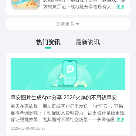
关注，你是否也想要提前进行预约，方便
方构筑手记下载地址分享给所有人，这一
更多
在开服之后立即下载呢？那么千万别错过
款游戏玩起来还是比较简单的，主要是以
今天文章中的这些内容。
休闲体验为主，可以满足大家的体验心
加载更多
情。如果大家想要下载这款游戏，其实方
法很简单，通过以下的链接即可先来看一
下游戏的主要乐趣吧。
热门资讯
最新资讯
早安图片生成App分享 2026火爆的不用钱早安问
候图制作工具
每天在家族群、朋友群或客户群里发送一句“早安”，容易
显得单调乏味；手动配图又费时费力，缺乏设计基础更难
保证视觉效果。尤其面对不同社交场景——长辈偏爱温馨
更多
稳重，朋友倾向轻松活泼，客户则需要简洁得体——如何
2026-08-06 00:36:38
快速生成一张既贴切又不失质感的早安图文，成为许多人