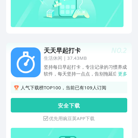
户可自定义图标 可以用于目标管理、任
务记录、事件记录、备忘录、工作计划
等，长期使用让时间规划更有条理。
NO.
2
天天早起打卡
生活休闲
|
37.43MB
坚持每日早起打卡，专注记录的习惯养成
软件，每天坚持一点点，告别拖延症，培
更多
养自律好习惯，改变，从现在开始。【早
起打卡】每日5点到8点打卡，养成早起
人气下载榜TOP100，当前已有109人订阅
习惯，桌面小组件打卡更方便【打卡日
历】日历展示你往日打卡记录，统计累计
安 全 下 载
打卡，连续打卡天数【计划】自定义计
划，如早起，学习，运动，看书，看电影
优先用豌豆荚APP下载
等，可以选择计划运行周期，提醒时间，
计划的模式（专注，打卡）;每个计划都
有对应的自身打卡日历，打卡统计，打卡