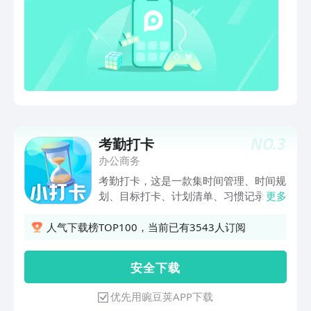
日志等；还有所有的计划数据统计，分为
周，月，年三种，每种都精致的统计展示
了打卡情况，打卡日志，打卡日历，总览
数据，满足了大量的计划需求；【发现】
发现功能精彩功能，包含大转盘小决定，
转一转帮您做决定；抛硬币，猜正反；找
茬挑战，生活日记；专注练习，每日一句
等官方微信公众号：一生八需要免费送会
员的亲们，可以关注官方公众号“一生
NO.
3
考勤打卡
八”，添加公众号里面提供的客服微信，
客服会帮您配置免费会员。
办公商务
考勤打卡，这是一款集时间管理、时间规
划、目标打卡、计划清单、习惯记录、日
更多
程提醒、习惯养成等功能为一体的计划
TODO清单打卡、小日常习惯目标打卡软
人气下载榜TOP100，当前已有3543人订阅
件！同时集合倒计时、日记、私密记事本
等功能，便捷的目标任务设置，让你更专
安 全 下 载
注自己的目标：学习、工作、成长，成为
那个自律的你。 【计划清单】制定你的
优先用豌豆荚APP下载
专属计划清单，我们为您设置了学习、常