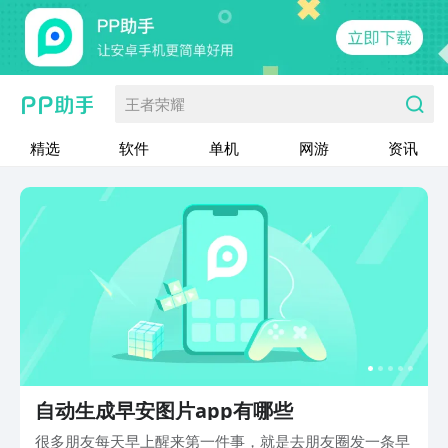
王者荣耀
精选
软件
单机
网游
资讯
自动生成早安图片app有哪些
很多朋友每天早上醒来第一件事，就是去朋友圈发一条早