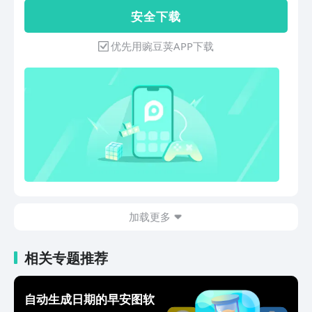
是不是每个flag都没完成？小日常目标打
安 全 下 载
卡是一个通过目标打卡签到，助你达成目
标养成好习惯、专注学习、工作、成长的
优先用豌豆荚APP下载
手机APP。没有社交、没有小组，只关注
自己的每一天的极简应用，是习惯打卡、
任务目标管理的好帮手。主要功能：1.
打卡分类：小日常目标打卡习惯设多种分
类，食物、、学习、心情，运动、休闲、
背单词、写作业等常规的分类分类更方便
您的选择，您还可自定义签到内容。2.
打卡内容：打卡签到不仅为了督促自己养
成习惯，您还可为自己配上好看的图片，
让这一天的打卡更充满仪式感，配上自己
做的美食图片、配上减肥过程中你的变
加载更多
化，您还可加上自己的心情文字、心路历
程、日后当做你的相册日记来翻阅。3.
配图版：选择配图板上的图片，简化打卡
相关专题推荐
流程，让每天打卡更简单所有的习惯都不
是一蹴而就的。选一个你想要的生活方
式、你想养成的良好习惯，坚持去完成去
自动生成日期的早安图软