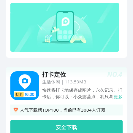
用、财务、运动等多类计划，包含您常用
的看书、复习、上网课、健身、减肥、跑
步、每天8杯水、吃水果等计划清单选
项，您可快速选择创建。还可自定义习
惯，方便快捷！ 【打卡记录】随时查看
你打卡的完成情况，累计打卡、连续打
卡、连续打卡，还可查看每月每天具体打
卡的情况。让你随时掌握自己习惯养成的
动向 【卡片集】每天打卡即可获得卡
片，还可快速分享至微信、朋友圈，让朋
友圈里的人同时监督你，让你养成习惯、
NO.
4
打卡定位
坚持学习的道路上更易坚持。还有超多背
景颜色可选 【倒计时】高考倒计时、考
生活休闲
|
113.59MB
研倒计时、考公务员倒计时、考试倒计
快速将打卡地保存成图片，永久记录。打
时、新年倒计时、情人节倒计时均可一键
卡后，你可以：小众露营点，我只与好友
更多
自定义设置，还可设置多个，让你学习更
分享；宝妈们把多年珍藏的遛娃地标记，
加具有紧迫感，更好的管理规划时间。还
找遛娃地SoEasy；标记好的钓鱼点分享
人气下载榜TOP100，当前已有3004人订阅
可设置结婚纪念日、脱单纪念日等。
给钓友；标记无人机禁飞地防止踩雷；标
【私密日记】只想对自己说的话，自己的
记能停车的饭馆，吃饭不再怕被贴条。
安 全 下 载
心情日记，您可尽情写下你的故事，加上
注：仅供，勿用于不合规场景。