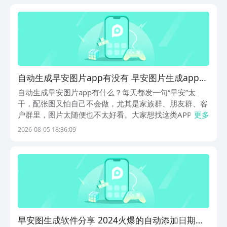
的日常小困扰。以下几款专注早安内容创作的实用工具
自动生成早安图片app有没有 早安图片生成app分
享
自动生成早安图片app有什么？每天都发一句“早安”太
干，配张图又怕自己不会做，尤其是家族群、朋友群、客
户群里，图片太随便也不太好看。大家想找这类APP，可
更多
以先去豌豆荚看看，豌豆荚是应用软件最多最全的应用商
2026-08-05 18:36:09
店。平台会对软件来源、安装包安全和权限调用做多层检
查，尽量帮用户避开来路不明、乱弹窗或者捆绑风险...
早安图生成软件分享 2024火爆的自动添加日期的