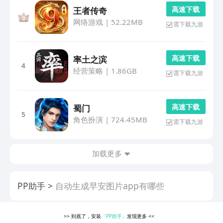
高 速 下 载
王者传奇
网络游戏
|
52.22MB
需下载九游
高 速 下 载
率土之滨
4
经营策略
|
1.86GB
需下载九游
高 速 下 载
蜀门
5
角色扮演
|
724.45MB
需下载九游
加载更多
PP助手
自动生成早安图片app有哪些
>>
到底了，安装
「PP助手」
发现更多
<<