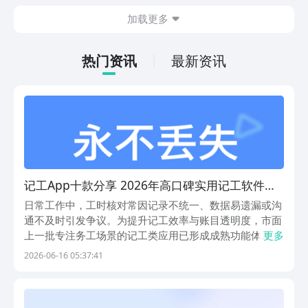
在什么地方呢？玩家只需要通过以下的链
加载更多
接就可以下载。游戏的上手门槛还是比较
低的，一只手就可以操控，很适合用来去
打发无聊的时间，可玩性真的比较高。
热门资讯
最新资讯
记工App十款分享 2026年高口碑实用记工软件榜
单合集
日常工作中，工时核对常因记录不统一、数据易遗漏或沟
通不及时引发争议。为提升记工效率与账目透明度，市面
上一批专注务工场景的记工类应用已形成成熟功能体系。
更多
本文梳理当前主流且经过严格审核的10款实用工具，均围
2026-06-16 05:37:41
绕工时登记、薪资核算、加班管理、多角色协同等核心需
求设计，适配建筑工地、制造业产线、外包服务、零散