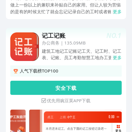
做上一份以上的兼职来补贴自己的家用。但让人较为苦恼
的是有的时候太忙了就会忘记记录自己的工时或者账目的
更多
信息。那么，手机记工软件哪个好用？这些软件中还有哪
些较为实用的功能呢？今天，小编就把一些近期较为热门
的记工软件给大家列举出来，希望大家可以从中找到让自
NO.
1
记工记账
己满意的软件。
办公商务
|
135.09MB
建筑工地记工记账记工天、记工时、记工
表、记账、员工考勤智慧工地办工更便
更多
捷、更高效！！！记工记账APP是成都集
致生活科技有限公司针对性为建筑工友记
人气下载榜TOP100
工记账研发的智慧工地办工软件，为工友
记工天、记工时、工地记账、工地记工、
安 全 下 载
工地考勤提供移动办工服务；工人/班组
长身份可自由切换，工友能根据自己需求
优先用豌豆荚APP下载
选择办工，促进工地工作效率。【应用服
务】记工记账APP提供工地记工、记工
天、记工时、记工表、记工本、记工表、
记加班、工地考勤、员工考勤、记账本、
工地借支等相关记录服务，让建筑工地办