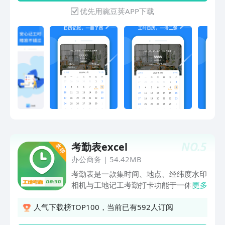
被中介忽悠，进入低级工厂，浪费时间浪
优先用豌豆荚APP下载
费汗水，还拿不到工资。 用记工时，安
心记录每一天工时工资，再也不怕算错、
遗漏工作了！ 【主要功能】 1、高效便
捷记录您的加班时间，统计加班工资 2、
记录工时时长，并自动计算工时工资及当
月总累计工时工资 3、支持多次记加班记
工时，随记随查，方便跟简单 4、清晰备
注上班班次、加班类型，再也不会错算、
遗漏时间工资！ 5、记加班支持三种类型
（周末加班、正常工作加班、节假日加
班），清晰明了 （1）记加班，上班底薪
+加班时长工资，使用方便更清晰 （2）
NO.
5
考勤表excel
记工时，工时数计算薪资金额，小时工必
备记录功能 6、您在使用过程中有任何问
办公商务
|
54.42MB
题可以在产品内意见反馈中留言我们将及
考勤表是一款集时间、地点、经纬度水印
时给您答复，谢谢您的支持！
相机与工地记工考勤打卡功能于一体的综
更多
合性软件。针对工程项目和工人的实际需
求，它可作为工程相机、时间相机、经纬
人气下载榜TOP100，当前已有592人订阅
度相机和考勤相机使用。通过这款软件，