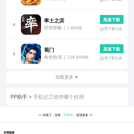
高 速 下 载
率土之滨
4
经营策略
|
1.86GB
需下载九游
高 速 下 载
蜀门
5
角色扮演
|
724.45MB
需下载九游
加载更多
PP助手
手机记工软件哪个好用
>>
到底了，安装
「PP助手」
发现更多
<<
友情链接