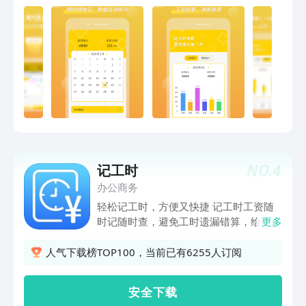
们】官方网站:www.yupao.com客服电
注！ 2、一款记加班、记账、记考勤、算
话：400-838-1888公众号：工地招工
工资、备忘的工具，无需再用日历，不仅
快速记录加班考勤，还能当备忘录、记事
本、日记本、账本来使用，首页的日历一
目了然，随时随地用！3、加班考勤随手
记，自动统计工资，工友们都在用的记考
勤、记加班软件！ 4、记考勤：记录考
勤时间，考勤备注，考勤明细清清楚楚，
工资精准统计！ 5、月度统计：显示当月
工资、加班、考勤薪资，清晰展示本月的
加班考勤收入情况！
NO.
4
记工时
办公商务
轻松记工时，方便又快捷 记工时工资随
时记随时查，避免工时遗漏错算，给广大
更多
辛勤员工贴心使用，精准记录，不出错！
在外打工，担心什么？工时工资算错，公
人气下载榜TOP100，当前已有6255人订阅
司发错！用记工时算工资，准确记录加班
工时时长，让您辛勤汗水得到应有的报
安 全 下 载
酬，开心幸福拿工资！ 找临时工作担心