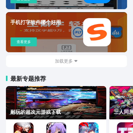
么选择考勤表？如果您是工程项目管理人
员、班组长或工友，小鱼考勤表提供了一
站式的考勤和工程管理解决方案。从真实
手机打字软件哪个好用
且不可篡改的水印到一键记工功能，再到
便捷的考勤表生成与分享，这款软件让您
的工程管理和考勤管理轻松而高效。
查看更多
加载更多
最新专题推荐
耐玩的超次元游戏下载
三人同