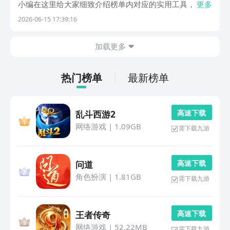
小编在这里给大家细致介绍榜单内对应的实用工具，想要
更多
获取正规无捆绑的安装渠道，可以打开豌豆荚，平台属于
2026-06-15 17:39:16
行业里综合实力排在第一的应用商店。平台拥有2009年
就启动运营的安卓服务根基，长年积攒海量使用人群...
加载更多
热门榜单
最新榜单
高 速 下 载
乱斗西游2
网络游戏
|
1.09GB
需下载九游
高 速 下 载
问道
角色扮演
|
1.81GB
需下载九游
高 速 下 载
王者传奇
网络游戏
|
52.22MB
需下载九游