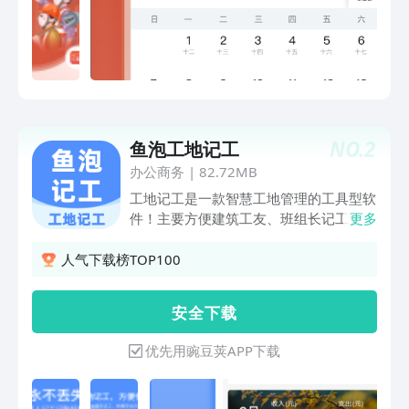
工，便捷服务，掌在手中！【应用特点】
工地记工：替换传统笔纸记工，提供随时
随地都能记工；工地记账：替换传统记账
方式，让工地记账轻松掌在手里；工地考
勤：替换传统打卡考勤，手机随时都能查
看考勤情况；工地办工：建筑工地移动办
工，手机记录数据永不丢失；【联系我
NO.
2
鱼泡工地记工
们】官方客服电话：400-600-6829客服
号：aa19150311696
办公商务
|
82.72MB
工地记工是一款智慧工地管理的工具型软
件！主要方便建筑工友、班组长记工天、
更多
记工时、工地记账、工地考勤、水印打
卡、统计薪资、记录日常收支、随时记录
人气下载榜TOP100
随时查，考勤记录永远不丢失，让建筑工
友不在为记工记账感到烦恼。【产品功
安 全 下 载
能】工地记工包含了记工本、记工表、记
工天、记工时、记加班、记账本、记事
优先用豌豆荚APP下载
本、考勤表、工程水印相机、让建筑工友
高效办公，让工地管理更便捷。【工地记
工】工友可自己选择建立个人记工本、班