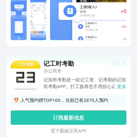
组记工本，便捷处理建筑工地记工天、记
工时、工地记账、建筑工地考勤等工地管
理问题，促力为建筑工友提供高效办公服
务，体验记工天记工时方便。【工人记
账】针对工地员工借支结算情况，提供员
工借支结算记录，工友随时记录接活干活
未结算的工资，替换传统笔纸记账方式，
避免工友记录丢失情况，让记工记账数据
清晰一目了然。【工地考勤】便捷建筑工
NO.
3
记工时考勤
地考勤，工人，班组长可以随时随地都能
查看员工考勤数据，让员工的考勤不再成
办公商务
为老板的烦心事，实时即可查看员工的考
记加班考勤是一款记工资、记考勤的记加
勤情况。【工地水印相机】真实经纬考勤
班考勤APP。打工族再也不用担心记加班
更多
水印打卡工作相机，提供工友/班组长手
考勤工资啦！专门为工时用户定制的记加
机考勤打卡、上班打卡、工地打卡、工程
班考勤、算工资软件。设置底薪、每天日
人气预约榜TOP100，当前已有2870人预约
打卡、执勤打卡，适合工程项目管理人
历记录加班考勤，即可自动计算每天以及
员、项目施工团队、工人上班打卡等多场
统计当月工资、考勤以及加班收
订阅最新信息
景工人工作打卡场景需求，提供现场水印
入。 ******特色功能******1、便捷操
拍照功能，让信息更加真实，小时工、临
作流程，每位用户轻松上手。工资设定：
需 下 载 豌 豆 荚 A P P
时工、电工、包工都能使用。【联系我
贴心自定义设置基本工资、考勤备