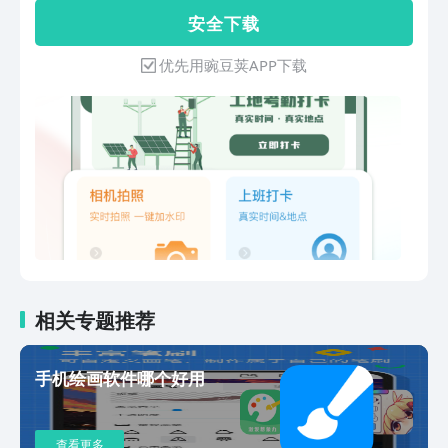
工友和班组长可以方便地进行各种类型的
安 全 下 载
打卡和考勤管理，从而使工程项目管理更
为高效。核心功能：【真实且不可篡改的
优先用豌豆荚APP下载
水印】集成了经纬度、时间、地点、海
拔、天气、位置、手机号、IMEI等多种
水印元素。这些元素确保考勤信息的真实
性和可靠性，完全符合工程项目管理的严
格要求。【多场景、多类型的打卡水印】
除了常规的考勤打卡，还支持施工前、
中、后状态的施工记录水印。提供了工程
项目巡检水印、站岗执勤水印、物业检查
水印等，全面满足不同工作场景的水印需
求。【一键记工与考勤管理】工人和班组
长可以一键切换角色，轻松地记录每个项
目和工友的考勤工时。支持包工、点工、
相关专题推荐
小时工、短工和工量的一键记录，是一款
包括记工本、记工表、记工天、记工时、
手机绘画软件哪个好用
记加班等多种功能的考勤相机软件。【考
勤表生成与分享】可统计并生成每个工
人、每个项目的考勤汇总表。一键生成并
查看更多
分享考勤表，方便核对工时和管理。为什