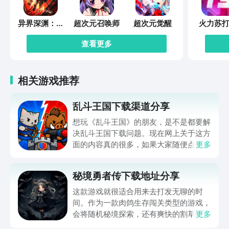
异界深渊：觉
超次元召唤师
超次元觉醒
火力苏打
醒
查看更多
相关游戏推荐
乱斗王国下载渠道分享
想玩《乱斗王国》的朋友，是不是都要解
决乱斗王国下载问题。现在网上关于这方
面的内容真的很多，如果大家随便点击陌
更多
生链接，就很容易遇到安装包信息不完整
的情况。想省去这些麻烦，直接通过九游
秘境勇者传下载地址分享
app进行下载会更加方便，九游是手游福
利最多的游戏平台，在这里不仅能够看到
这款游戏就很适合用来去打发无聊的时
游戏资源，还能及时查看后续的消息、活
间。作为一款肉鸽生存闯关类型的游戏，
动内容等相关信息。
会将随机秘境探索，还有爽快的割草闯关
更多
全部都放在一起。秘境勇者传下载地址是