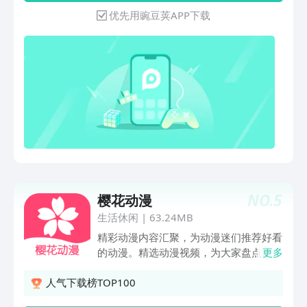
克孜，奇案迭起，精怪横行！全网独播
VUP直播！我们都有！有趣的UP主，友
优先用豌豆荚APP下载
中！《小谢尔顿》全系列B站精彩上线！
好的直播氛围，才华横溢的虚拟偶像，精
走进谢尔顿的童年时光，天才的童年究竟
彩不断！-友好的社区氛围：这里的弹幕
是什么模样？《万物生灵》系列B站持续
文化那是出了名的好，一边看剧一边刷弹
热播中！乡村兽医治愈生灵，沉浸式感受
幕，其乐无穷！-还有更精彩的内容：---
温馨田园时光！《神秘博士》全系列B站
热门动画番剧 ：《冰上的尤里》、《佐
持续热播中！看博士携手克拉拉迎接全新
贺偶像是传奇》等等国漫日漫美漫版权动
时空冒险！【纪录片】搜“暑假纪录片推
画！---前沿科技新鲜实事：科技制造、国
荐”获取100部小学生必看片单～《闪闪
防军事、汽车资讯、手办模玩，都是硬核
的儿科医生4》全网独播，山城英豪守护
技术宅们的聚集区；更有鱼塘包罗万象，
童年！《地球·劫后重生》聚焦多次灾难
带你了解新鲜事正能量！---有趣实用的生
后生命的演化历程！《荷马史诗：从神话
活体验：有带你领取全球美景，还有手把
到科学》来看奥德赛背后的历史故事《一
手教你做美食！生活如此美妙~还有更多
NO.
5
线》《天网》系列看各种刑事案件侦破过
樱花动漫
好看的舞蹈区小姐姐、好听的音乐歌曲等
程！《荒野独居》系列全网独播！单挑荒
你发现~ 如果您有功能建议或者遇到使用
生活休闲
|
63.24MB
野赢大奖！【综艺】《国乐无双》每周六
问题，可以通过以下方式联系我们：官方
精彩动漫内容汇聚，为动漫迷们推荐好看
20:05，经典歌曲全新改编，唱将集结，
邮箱：ac-support@kuaishou.com；官
的动漫。精选动漫视频，为大家盘点动漫
更多
共赴国乐佳约！《天赐的声音 第七季》
方微博：AcFun弹幕视频网
排行榜、口碑榜、评分榜等内容，发现经
震撼开播！每周五20：30 B站同步播
典好看的动漫番剧，不负好时光。趣味猜
人气下载榜TOP100
出，实力歌手组队竞演！《探宝说创团》
动漫，各种经典动漫番剧等你来猜，来感
全国首档文博合创竞演，看文物代言人如