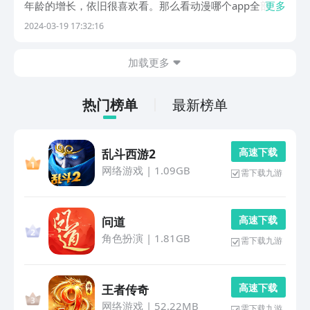
年龄的增长，依旧很喜欢看。那么看动漫哪个app全部免
更多
费呢？今天小编就给大家详细的介绍几款，既可以让用户
2024-03-19 17:32:16
了解有哪些精彩的动漫内容，还没有任何的收费问题，一
起来了解一下。1、《樱花动漫》喜欢看动漫的人可下...
加载更多
热门榜单
最新榜单
高 速 下 载
乱斗西游2
网络游戏
|
1.09GB
需下载九游
高 速 下 载
问道
角色扮演
|
1.81GB
需下载九游
高 速 下 载
王者传奇
网络游戏
|
52.22MB
需下载九游