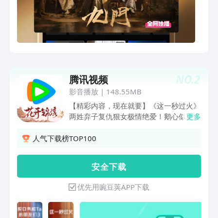
神 《师兄啊师兄》师兄啊师兄最终季 战
天道改大劫 《熊出没·年年有熊》熊强组
合超能冒险 《这是我的西游2》时代少年
团与四位哥哥爆笑整活 《雨霖铃》杨洋
新剧！御猫展昭江湖除恶 《黑夜告白》
潘粤明、王鹤棣联手追凶18年 《月鳞绮
纪》群妖剧本杀画皮难画心 《沧元图 第
NO.
2
腾讯视频
三季》赛博水墨炸燃视听盛宴
影音播放
|
148.55MB
【精彩内容，现在就要】《这一秒过火》
两姓弃子复仇狠女极情绝爱！鹅心似火，
更多
一秒开嗑！《兵自风中来》热血军旅！欧
豪蓝盈莹临危受命，硬核演习燃爆逆袭
人气下载榜TOP100
《人鱼》暗黑奇遇！野草少女下水道逃
生，揭秘失踪真相《蝉》法内狂徒极致博
安 全 下 载
弈！钟楚曦吴镇宇郑云龙烧脑狼人杀《地
球超新鲜 第2季》地球厨王大赛！刘宇宁
优先用豌豆荚APP下载
宋茜堵上尊严一战，孙红雷郭京飞藏锅偷
油都不省心；地球团全员cos法国宫廷装
扮，继承者之战打响！舞蹈比拼李乃文大