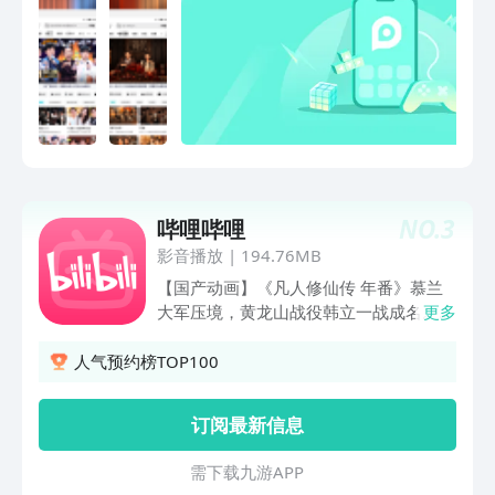
劈叉被拖走，林一王玉雯竟是母子？《一
饭封神 第2季》回归！风云再起，原班人
马全新赛制，残酷比拼下谁能晋级？剧毒
石头鱼下锅，见手青登场，爆浆烤羊眼惊
呆谢霆锋！不看头衔只看厨艺，世界名厨
为晋级拼了！《心动的信号 第9季》恋综
天花板浪漫回归！明艳美女晚宴惊艳全
场，4个男人争着跟我说话怎么办～《脱
口秀和Ta的朋友们 第3季》脱口秀就看腾
NO.
3
哔哩哔哩
讯视频！何广智回归，瞿颖舌战小四爷全
场爆笑。《开始推理吧 第4季》动物塑副
影音播放
|
194.76MB
本上线！推团秉烛夜话恐怖怪谈，下一秒
【国产动画】《凡人修仙传 年番》慕兰
天降“残肢”，刘宇宁大惊失色嗷嗷叫，章
大军压境，黄龙山战役韩立一战成名。
更多
若楠吓得跳进金靖怀里！张凌赫、丁程
《牧神记》霸体少年初入世，掀起延康浩
鑫、周柯宇表情包大赏可爱值超标！《寒
荡风云。《将夜》永夜将至，拔刀向天。
人气预约榜TOP100
战1994》郭富城、周润发、梁家辉再
《百日成王》100天，就让我俩一起加冕
掀“寒战”狂潮，吴彦祖、刘俊谦正邪对
称王吧！《记忆管理局》消除BUG管理
订阅最新信息
决，权斗天花板再升级！《10间敢死
记忆，去创造你想要的结局吧！《成也萧
队》喜剧人绝境笑对人生，绝症患者组队
河》学霸游戏恋爱两不误。【番剧动画】
需 下 载 九 游 A P P
实现遗愿清单《今晚正好》马思纯、陈昊
成为勇者拯救世界，才是惩罚真正的开