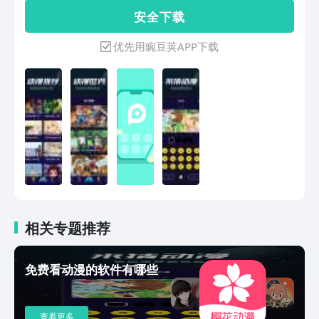
受猜动漫的乐趣。
何用说唱歌舞让国宝活起来！
安 全 下 载
优先用豌豆荚APP下载
相关专题推荐
免费看动漫的软件有哪些
查看更多