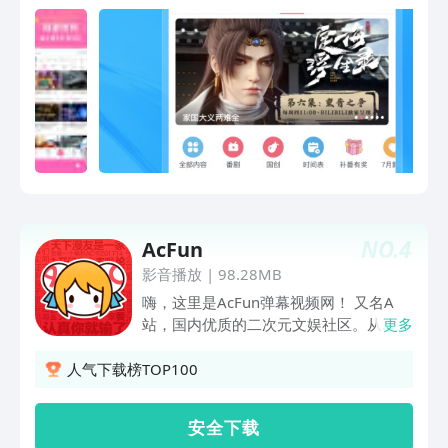
森直球野性恋，姐狗CP互撩撒糖《斩神
始，《判处勇者刑》正在热播！轻松快乐
2》国漫神番回归，暑期必看！《完美世
又隐有酸涩，像极了青春！《正相反的你
界·剧场版》黑暗大劫降下，仙古终章，
与我》甜蜜上映中！变身骑士拯救世界，
悲壮奏响！《谷雨街后巷》穿过现实的迷
《假面骑士ZZZ》任务继续！还有海量精
宫，欢迎光临“谷雨街后巷”。《南戏》民
彩番剧内容等着你，快来与小伙伴们一同
国乱世迷局，一尊玉佛头牵出兄弟相杀的
观看吧！！【电影】《消失的人》热播
宿命。《盲盒》人性盲盒善恶两面！五段
中，居民楼离奇案件谁才是幕后真凶！
人生，每次开启都是隐藏款 《吾凰在上
《寒战1994》热播中，顶配港星阵容，
之凤御四方》现代少女误入玄机界，觉醒
97前夜上演四方权斗！《超级马力欧银
凤凰神力逆天改命。《狂徒》绝境狂徒杀
河大电影》热播中，水管工这回上天了！
疯了！草根少年逆袭真大佬《前浪2》一
《河狸变身计划》热播中，大火蜥蜴表情
NO.
4
生未婚，500万遗产谁来继承？相伴18年
AcFun
包出处，一起尖叫吧！《猪猪侠大电影之
未领证的老伴病危《大唐少年天行传》猫
影音播放
|
98.28MB
竞速小英雄》热播中，猪猪侠开飞车啦！
女夜行琵琶自燃，长安城怪事一件接一
【电视剧】《昭阳公主》独播中！寒门学
嗨，这里是AcFun弹幕视频网！ 又名A
件，四个少年侦探这就开查！【意见反
子李宏毅意外与公主孔雪儿一夜春风后却
站，国内优质的二次元文娱社区。从
更多
馈】如遇问题或者有好的建议，欢迎加入
被抛弃？看状元面首与执政公主相爱相
2007年成立至今，每一位用户都是我们
QQ体验群反馈，将会有萌哒哒的视频妹
杀！《屌丝女士》系列B站持续热播中！
往前冲的动力，未来我们会更加努力！我
人气下载榜TOP100
为大家解答，并有持续好礼相送！官方
精神状态遥遥领先的屌丝女士来袭，名场
们这里有：-无会员：在A站看任何内容都
QQ群：527288510。
面一波接一波笑到停不下来！《心间错》
无会员！让你来了还想来，时时刻刻心系
安 全 下 载
朱正廷怀揣半心，意外邂逅千年灵柳哈妮
AcFun！-丰富有趣的直播： 慢直播！