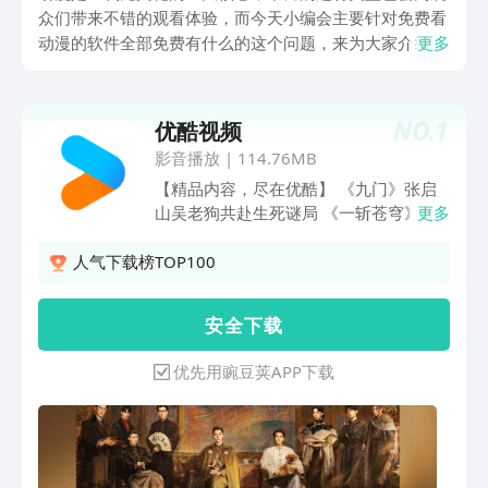
众们带来不错的观看体验，而今天小编会主要针对免费看
动漫的软件全部免费有什么的这个问题，来为大家介绍五
更多
款不错的动漫软件，这样就可以帮助各位在线观看喜欢的
作品，同时也能够在app当中获取到大量有趣的免费视
频。
NO.
1
优酷视频
影音播放
|
114.76MB
【精品内容，尽在优酷】 《九门》张启
山吴老狗共赴生死谜局 《一斩苍穹》菜
更多
刀砍神带队掀翻腐朽仙界 《悬案》17集2
案！人性罪与罚 《千香》宋威龙鞠婧祎
人气下载榜TOP100
宿敌纠缠 《二龙湖3》浩哥逆袭 情财双
收 《东大高武学院》爽看！现代都市碰
安 全 下 载
撞东方修仙 《沧元图》看孟川执刀斩妖
邪 雷霆护众生 《云深不知梦 特别篇》斩
优先用豌豆荚APP下载
尽前尘恨，拔剑救世人！ 《镖人：风起
大漠》吴京领衔武侠巨制 《食神·百厨大
战》战火升级！星素换位高燃对决 《翘
楚》陈都灵周翊然掀翻野心局 《光阴之
外 年番》光阴之外年番 狠辣少年末世屠