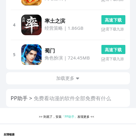
高 速 下 载
率土之滨
4
经营策略
|
1.86GB
需下载九游
高 速 下 载
蜀门
5
角色扮演
|
724.45MB
需下载九游
加载更多
PP助手
免费看动漫的软件全部免费有什么
>>
到底了，安装
「PP助手」
发现更多
<<
友情链接