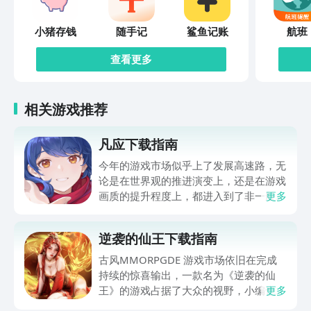
小猪存钱
随手记
鲨鱼记账
航班
查看更多
相关游戏推荐
凡应下载指南
今年的游戏市场似乎上了发展高速路，无
论是在世界观的推进演变上，还是在游戏
画质的提升程度上，都进入到了非一般的
更多
状态。尤其是最近一段时间凡应下载约的
方法，受到了超多朋友们的关注，随着其
逆袭的仙王下载指南
在2026年8月7号开启了EP02测试，这款
游戏的热度再次节节攀升。本期小编在下
古风MMORPGDE 游戏市场依旧在完成
方分享了凡应的最新预约下载地址，虽然
持续的惊喜输出，一款名为《逆袭的仙
游戏未正式上线，但豌豆荚APP上已经开
王》的游戏占据了大众的视野，小编也看
更多
通了免费的预约渠道喽，如果你也喜欢庞
到大家纷纷都想要逆袭的仙王下载教程，