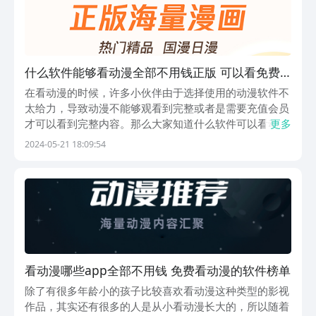
什么软件能够看动漫全部不用钱正版 可以看免费
正版动漫的软件分享
在看动漫的时候，许多小伙伴由于选择使用的动漫软件不
太给力，导致动漫不能够观看到完整或者是需要充值会员
才可以看到完整内容。那么大家知道什么软件可以看动漫
更多
全部免费正版吗？为了能够让大家下载到能获得完整免费
2024-05-21 18:09:54
动漫资源的视频APP。小编就在豌豆荚上找到了以下几款
软件，并且这几个动漫视频APP都是经过测评的，大...
看动漫哪些app全部不用钱 免费看动漫的软件榜单
除了有很多年龄小的孩子比较喜欢看动漫这种类型的影视
作品，其实还有很多的人是从小看动漫长大的，所以随着