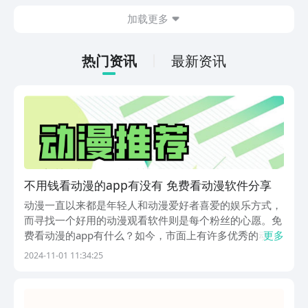
大的科幻世界观体系，那么这款游戏一定
这款游戏已经在26年8月7号正式上线，
加载更多
不能错过！
下载方法超级简单！大家可以点击小编贴
在下方的“逆袭的仙王最新下载地址”，在
豌豆荚APP上就能够解锁免费的下载机
热门资讯
最新资讯
会！想体验的游戏达人们可以赶紧点击起
来啦~
不用钱看动漫的app有没有 免费看动漫软件分享
动漫一直以来都是年轻人和动漫爱好者喜爱的娱乐方式，
而寻找一个好用的动漫观看软件则是每个粉丝的心愿。免
费看动漫的app有什么？如今，市面上有许多优秀的动漫
更多
APP，它们不仅提供丰富的动漫资源，还能让用户免费观
2024-11-01 11:34:25
看。本文将为您推荐五款在豌豆荚上支持下载的免费看动
漫软件，让您轻松追番，享受无限乐趣。1、《里动...