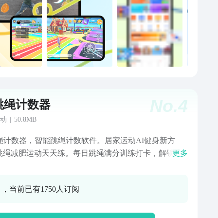
！ #AR吃豆人 通过身体动作来控制角色移
一起吃掉屏幕中的豆子吧！挑战身体的敏捷性和灵活
提升心肺功能与身体协调性，不知不觉流汗减肥，堪称
与娱乐完美结合的典范之作！
No.
4
跳绳计数器
动
|
50.8MB
跳绳计数器，智能跳绳计数软件。居家运动AI健身新方
跳绳减肥运动天天练。每日跳绳满分训练打卡，解锁跳
更多
动成就勋章。跳绳数据记录，支持视频保存分享。【无
件连接】AI智能计数体感跳绳，运动体态检测，人体动
0 ，当前已有1750人订阅
准识别；【专业跳绳训练】定时/定数/定速多模式跳绳，
开启一分钟跳绳运动挑战；【每日跳绳打卡】跳绳运动
分享，跳绳训练打卡，解锁更多跳绳成就勋章；【跳绳