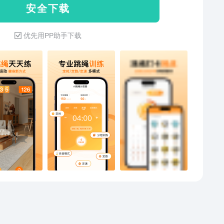
安 全 下 载
记录】日/周/月度跳绳数据统计，跳绳运动记录海报＆视
存分享。
优先用PP助手下载