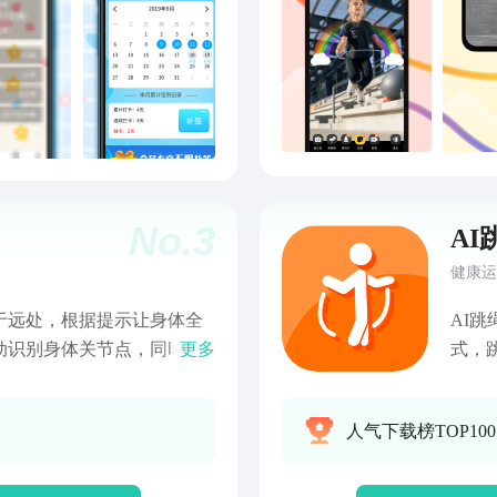
时】高考倒计时、考研倒计
未有的爽快与刺激
时、新年倒计时、情人节倒
动，
设置多个，让你学习更加具
性，
。还可设置结婚纪念日、脱
运动
想对自己说的话，自己的心情
加上密码锁！你的秘密只属
让它成为你的私密日记本。
No.
3
AI
健康运
于远处，根据提示让身体全
AI
动识别身体关节点，同时屏
更多
式，
可以清晰的看到自己运动的
绳运
可以选择自由模式、定时、
需硬
人气下载榜TOP10
的需求进行设置，增加你的
作精
【智能统计，数据可视化】
快速
时间、运动次数、跳绳数量
日历