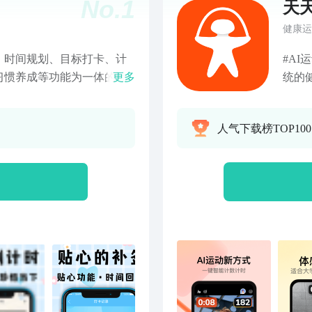
No.
1
天
健康运
、时间规划、目标打卡、计
#AI运动新体验 在
习惯养成等功能为一体的计
更多
统的
目标打卡软件！同时集合倒
天天
，便捷的目标任务设置，让
相连
人气下载榜TOP10
作、成长，成为那个自律的
身体
属计划清单，我们为您设置了
豆人
计划，包含您常用的看书、
竞技
步、每天8杯水、吃水果等计
随地
。还可自定义习惯，方便快
变得不再
打卡的完成情况，累计打卡、
一“切”即发！ “体感切
每月每天具体打卡的情况。
水果
向 【卡片集】每天打卡即可
人的
、朋友圈，让朋友圈里的人
斩落
持学习的道路上更易坚持。
西瓜