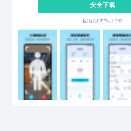
安 全 下 载
等数据统计。更加数据化的看到
调整自己的运动量，成为跳绳达
优先用PP助手下载
卡】你可以自己设置每日跳绳计
动，在日历上每日打卡。还可以
动成果，一起进行跳绳运动。