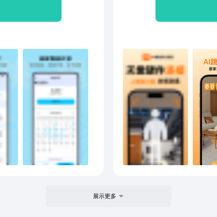
自己的运动变化，根据数据
视频
人！【制定计划，每日打
频保
划，激励自己完成跳绳运
分享给好友，分享自己的运
展示更多