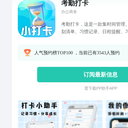
考勤打卡
办公商务
考勤打卡，这是一款集时间管理
划清单、习惯记录、日程提醒、
划TODO清单打卡、小日常习惯
计时、日记、私密记事本等功能
人气预约榜TOP100 ，当前已有3543人预约
你更专注自己的目标：学习、工
你。 【计划清单】制定你的专
学习、常用、财务、运动等多类
订阅最新信息
复习、上网课、健身、减肥、跑
划清单选项，您可快速选择创建
需 下 载 P P 助 手 A P P
捷！ 【打卡记录】随时查看你
连续打卡、连续打卡，还可查看
让你随时掌握自己习惯养成的动
获得卡片，还可快速分享至微信
同时监督你，让你养成习惯、坚