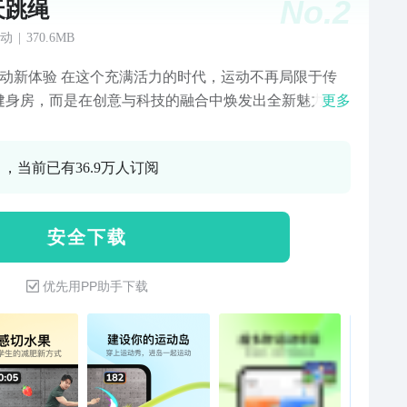
No.
2
天跳绳
动
|
370.6MB
这个充满活力的时代，运动不再局限于传
健身房，而是在创意与科技的融合中焕发出全新魅力。
更多
跳绳通过AI动作捕捉技术，将你的身体与游戏世界紧密
。你不再是通过屏幕操作虚拟角色，而是直接用自己的
0 ，当前已有36.9万人订阅
参与游戏！经典和创新的训练动作都在这：切水果、吃
、跳绳、跳舞、跑步、健身，还有羽毛球、乒乓球等趣
！只需手机对准身体，与屏幕中的元素互动得分，随时
安 全 下 载
开动，即可达到减肥健身的效果！天天跳绳App，让运动
枯燥，让减肥轻松有趣！ #体感切水果：水果盛宴，
优先用PP助手下载
水果”是一款将AI动作捕捉技术与经典
切切切玩法完美结合的体感游戏。在这里，各种新鲜诱
水果从屏幕中飞出，等待着你用敏捷的动作将它们一一
！现在，让我们一起走进“体感切水果”的奇妙世界，切
、水果摇……开启一场前所未有的水果盛宴，感受前所