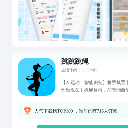
还有超多背景颜色可选 【倒计
时、考公务员倒计时、考试倒计
计时均可一键自定义设置，还可
有紧迫感，更好的管理规划时间
单纪念日等。 【私密日记】只
日记，您可尽情写下你的故事，
于你的一个人，别人无法窥探。
跳跳跳绳
生活休闲
|
35.39MB
【AI运动，智能识别】将手机置
部出现在手机屏幕内，AI智能自
幕左下角会实时计算运动数据，
状态。【运动模式，多种选择】
人气下载榜TOP100 ，当前已有716人订阅
定数跳绳 ，运动量可以根据自己
跳绳兴趣，一起坚持跳绳运动！
数据实时更新，你可以看到运动