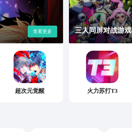
三人同屏对战游戏
查看更多
超次元觉醒
火力苏打T3