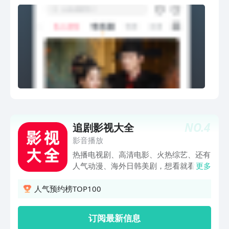
的特权和优惠！热播剧：以爱为营、一念
关山、偷偷藏不住、莲花楼、甄嬛传热电
影：流浪地球2、河边的错误、前任4；
英年早婚、消失的她热综艺：向往的生
活、你好，星期六、密室大逃脱、花儿与
少年追动漫：名侦探柯南、鬼灭之刃、间
谍过家家、熊出没影视大全快看聚合了超
多影视平台任你选择！
NO.
4
追剧影视大全
影音播放
热播电视剧、高清电影、火热综艺、还有
人气动漫、海外日韩美剧，想看就看。免
更多
费影视资源实时更新，更有海量电影、电
视剧、综艺、动漫、八卦等丰富的高清视
人气预约榜TOP100
频内容。海量高清视频随心看，热门影视
内容抢先看，追剧影视大全致力为用户提
订阅最新信息
供无与伦比的观看体验，就是要给你好