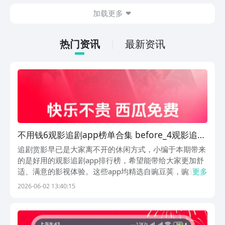
在什么地方呢？玩家只需要通过以下的链
加载更多
接就可以下载。游戏的上手门槛还是比较
低的，一只手就可以操控，很适合用来去
打发无聊的时间，可玩性真的比较高。
热门资讯
最新资讯
不用钱6观影追剧app榜单合集 before_4观影追剧
软件有哪几款
追剧赏影早已是大家离不开的休闲方式，小编于本期带来
的是好用的观影追剧app排行榜，希望能带给大家更加舒
适、满意的影视体验。这些app均精选自豌豆荚，豌豆荚
更多
在2009年就已上线，积淀深厚、用户口碑极佳，是公认
2026-06-02 13:40:15
最好用的安卓应用商店，能帮大家避开劣质软件！1、
《西瓜视频》 它完全打破了传统追剧软件的刻板模...