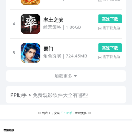
高 速 下 载
率土之滨
4
经营策略
|
1.86GB
需下载九游
高 速 下 载
蜀门
5
角色扮演
|
724.45MB
需下载九游
加载更多
PP助手
免费观影软件大全有哪些
>>
到底了，安装
「PP助手」
发现更多
<<
友情链接