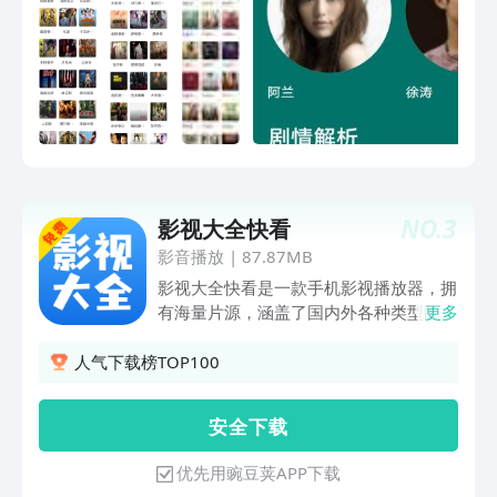
NO.
3
影视大全快看
影音播放
|
87.87MB
影视大全快看是一款手机影视播放器，拥
有海量片源，涵盖了国内外各种类型的电
更多
影、电视剧、综艺节目等，无论是热门大
片、经典老片，还是冷门佳片，这里都能
人气下载榜TOP100
找到。影视大全快看的片源非常全面，涵
盖了各大影视平台资源，无论是国内还是
安 全 下 载
国外的影视作品，都能在这里找到。此
外，快看影视大全还提供了多种会员服
优先用豌豆荚APP下载
务，让您以低于其他平台的价格享受更多