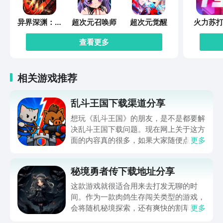
异界深渊：觉
超次元召唤师
超次元觉醒
火力苏打
醒
查看更多
相关游戏推荐
乱斗王国下载渠道分享
想玩《乱斗王国》的朋友，是不是都要解
决乱斗王国下载问题。现在网上关于这方
面的内容真的很多，如果大家随便点击陌
更多
生链接，就很容易遇到安装包信息不完整
的情况。想省去这些麻烦，直接通过九游
秘境勇者传下载地址分享
app进行下载会更加方便，九游是手游福
利最多的游戏平台，在这里不仅能够看到
这款游戏就很适合用来去打发无聊的时
游戏资源，还能及时查看后续的消息、活
间。作为一款肉鸽生存闯关类型的游戏，
动内容等相关信息。
会将随机秘境探索，还有爽快的割草闯关
更多
全部都放在一起。秘境勇者传下载地址是