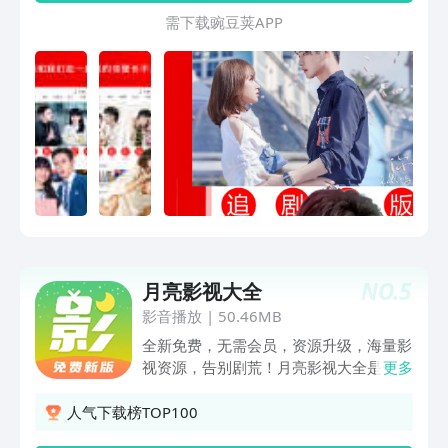
看！
需 下 载 豌 豆 荚 A P P
NO.
5
月亮影视大全
影音播放
|
50.46MB
全新免费，无需会员，资源升级，海量影
视资源，告别剧荒！月亮影视大全是一款
更多
的视频聚合类产品，集多家影视资源为一
身。无论你是想看蓝光电影、热播电视
人气下载榜TOP100
剧、综艺、动漫、纪录片，这里通通都