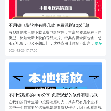
不用钱电影软件有哪几款 免费观影app汇总
有观影需求只需下载免费电影软件，丰富的资源多种不同
类型，比如最新上映的院线大片、经典内容全面包含，想
观看电影，但又不想出门，这些应用让你足不出户，免费
更多
看大片，支持离线下载，在网络不好或者没有网络的情况
2024-12-26 17:57:56
下，依旧能够畅享打发时间。接下来为大家推荐几款完全
免费的观影app。1、《手机电视高清直播》央视卫视...
不用钱观影的app分享 免费观影的软件有哪几款
在我们的日常生活中想要消磨时光，其实只有几个选择，
其中一个最重要的选择就是观看影视作品，因为观看影视