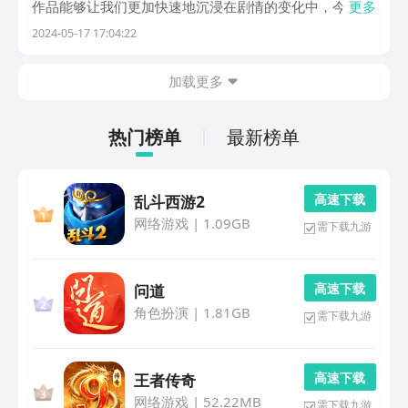
作品能够让我们更加快速地沉浸在剧情的变化中，今天小
更多
编就给大家带来免费观影的app推荐，为大家分享几款好
2024-05-17 17:04:22
用的能够快速的实现热播影视剧内容快速查找和观看的
App，让大家更高效的找到自己感兴趣的视频内容。1...
加载更多
热门榜单
最新榜单
高 速 下 载
乱斗西游2
网络游戏
|
1.09GB
需下载九游
高 速 下 载
问道
角色扮演
|
1.81GB
需下载九游
高 速 下 载
王者传奇
网络游戏
|
52.22MB
需下载九游