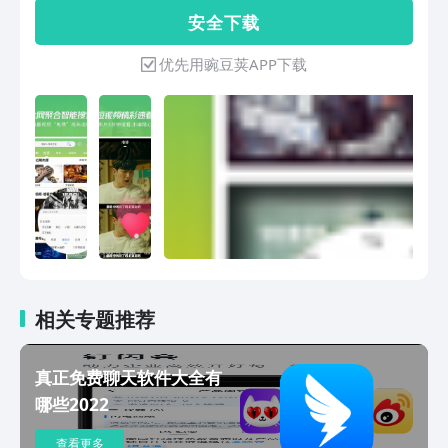
有！最热的免费、美剧、韩剧、日剧、泰
安 全 下 载
剧、TVB、台剧等资源全球实时更新； 独
家影视类精彩瞬间，高光时刻，让你几分
优先用豌豆荚APP下载
钟看完看懂热门电影电视剧。无聊刷一
刷，了解更多好剧好片； ： 电视剧：我
喜欢你、半是蜜糖半是伤、风犬少年的天
空、在一起、约定期间爱上你、浮世双娇
传。 电影：我和我的家乡、八佰、釜山
行2、我在时间尽头等你。 综艺：德云斗
笑社、心动的信号、想想办法吧,爸爸。
动漫：元龙、全职高手第二季、灵剑尊、
斗罗大陆、穿书自救指南、武动乾坤。
流畅播放、极速下载、缓存不花流量；看
片追剧必备神器---月亮影视大全
相关专题推荐
真正免费聊天软件大全有
哪些2022
查看更多