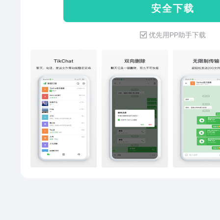
安 全 下 载
表情、语音、视频、文档传输等多
聊天记录可一键双向删除，对方
优先用PP助手下载
全体验； · 阅后即焚：限时消
焚烧，不留一丝痕迹； · 消息
对方读取，聊天信息不再被忽略；
间和最近上线时间查看，轻松把握
群控：群成员保护，群禁止互加
成员消息等功能； · 无限制文
文件，轻松实现重要文件储存与