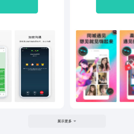
媒体消息； · 双向删除：
与您都不可恢复，细致的安
息一旦被对方读取，便会自动
回执：显示已发送消息是否被
 · 在线时间：好友在线时
与好友畅聊时间； · 强大
好友，群禁言管理，撤回群
件传输：不限速快速传输超大
共享
展示更多