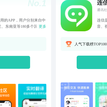
No.
1
连
通讯社
在使用的APP，用户分别来自中
连信
、东南亚等180多个国家和
更多
音、
译，轻松与全球各地的人聊
单身
来自不同国家的朋友；②支持
面，及时脱单。 【功
人气下载榜TOP100
喜欢的国家，找到自己喜欢
你推
的生活，让全球的朋友看
别单
德语、意大利语、俄语、日
欢的
班牙语、葡萄牙语等100多
对象
喜欢的人，吸引他/她的目
态广
系我们邮箱：
不定你和
号：WorldTalk国际交友QQ群：
会员
质超级
解锁
4.特