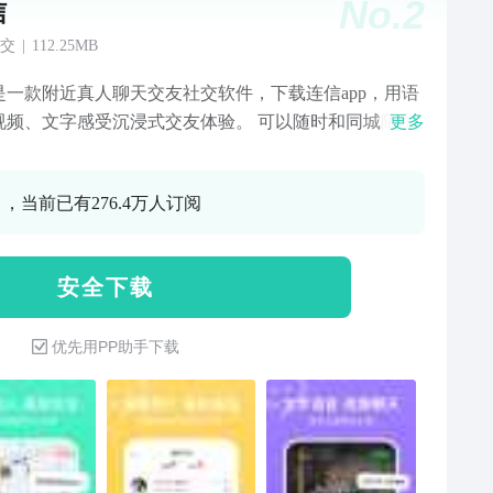
No.
2
信
交
|
112.25MB
是一款附近真人聊天交友社交软件，下载连信app，用语
视频、文字感受沉浸式交友体验。 可以随时和同城陌生
更多
异性交友，看好友动态，发祝福，聊彼此心声，线下见
能特点】 附近交友：下载打开app，为
 ，当前已有276.4万人订阅
荐附近单身异性，不用加好友就能聊，合适就见面，告
身! 地图找人：打开地图，实时更新附近人动态，看见喜
就聊，实现附近5公里，交友0距离! 兴趣群聊：交友？找
安 全 下 载
？情感交流？兴趣爱好？这里通通都有，待你来发现! 动
场：百万优质用户，分享心情照片，喜欢就点个赞，说
优先用PP助手下载
TA的缘分从这里开始哟！ 【会员服务】 购买连信
，享受优质会员服务体验： 1.会员专属标识，享受更优
打招呼； 2.额外的超级打招呼，私聊异性不受限； 3.
谁看过我，任意查看浏览过我的人，抓住每一个关心；
别的礼物给特别的TA，让礼物消息置顶； 5.高级筛选，