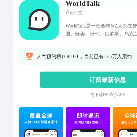
WorldTalk
通讯社交
WorldTalk是一款全球5亿人都
国、欧美、日韩、俄罗斯、乌克兰
地区，支持100多种语言即时翻
天。【主要功能】①全球，认识
人气预约榜TOP100 ，当前已有13.5万人预约
文字、语音、聊天；③选择自己
的人；④分享照片和，记录美好
到；⑤支持英语、中文、法语、
订阅最新信息
语、韩语、乌克兰语、越南语、西
种语言实时互译；⑥赠送礼物给你
需 下 载 P P 助 手 A P P
光。如果你有任何想法，欢迎联
worldtalk@zerophil.com公众
534650129