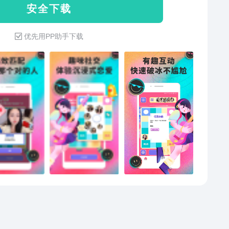
安 全 下 载
优先用PP助手下载