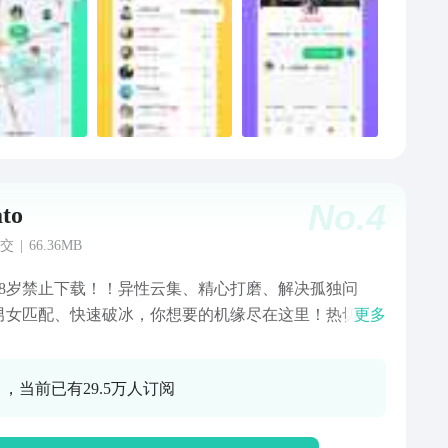
 【用户反馈】 如果您有意见和建议，欢迎
们： 官方网站：lianxinapp.com 客服邮箱：
ce@lianxinapp.com 客服电话：021 38275817
No.
4
ato
交
|
66.36MB
18岁禁止下载！！异性云集、精心打磨、解决孤独问
男女匹配、快速破冰，你想要的机缘尽在这里！热切的
更多
、姣好的面容身材、有趣的灵魂，在这盼你！
0 ，当前已有29.5万人订阅