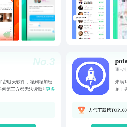
帮你找到对的人；
联系我
servi
No.
3
pot
通讯社
安全加密聊天软件，端到端加密
未满
任何第三方都无法读取和窃
更多
题！
天、群聊，让您轻松畅享私
眼神
能----- · 安全加密：采用
人气下载榜TOP10
，杜绝隐私消息被泄露； ·
App都需要输入密码才能使
即时沟通：支持文本、图片、