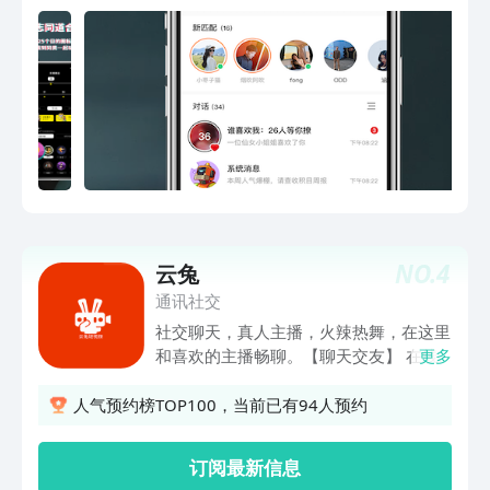
然，也请你努力学习标签礼仪，和我们一
一个你，或是潮流青年，或是精神领袖，
同维护标签秩序。 「推荐页：为你探索
奇妙夜都能让你认识更多有趣且超高匹配
更广阔的兴趣世界」 想了解人像摄影、
度的人。 【青年兴趣社区】分享更多真
手机摄影;想探寻手账的有趣玩法，想
实有趣的生活，探索不同领域的兴趣，发
follow更多cos 大神，想学习水彩、板绘
现更多身边的人。在社区不管是新老朋友
技巧;想和饭圈女孩一起追当红爱豆，想
都可以随时打招呼，如果喜欢就勇敢
和小伙伴一起大喊“kswl”;想看当红汉服店
Sayhi吧！ 【VIP会员特权】 •「无限右
的真人秀……LOFTER推荐页，为你推荐
划」VIP会员可以突破喜欢次数上限，拥
更多可能感兴趣内容，为你展现更大的兴
有无限喜欢 •「优先推荐」您的卡牌会优
趣世界。当然，为了更对你的口味，请善
先被更多用户发现并前排展示 •「超级喜
用“不感兴趣”筛选，推荐页会变得更准确
欢」开启专属私信通道。您的卡牌将在对
哦。 「多元榜单：快速get热门创作趋
NO.
4
云兔
方的发现卡牌中优先推荐，并在对方谁喜
势」 热门影视陈情令、全职高手、庆余
欢我列表中置顶展示 •「今日反悔」点击
通讯社交
年;热播新番鬼灭之刃、凹凸世界、文豪
今日反悔，您将可以查看当日所有左划记
社交聊天，真人主播，火辣热舞，在这里
野犬;热门游戏王者荣耀、食物语、明日
录 •「身份标识」昵称处会出现VIP独有
和喜欢的主播畅聊。【聊天交友】 在线
更多
方舟、 第五人格……LOFTER全网独家二
皇冠标识并突出显示 •「高级筛选」您可
交友，语音聊天，唱歌互动【热门直播】
次衍生创作榜，让你迅速get最多创作内
以按照对方星座、照片数量、是否发过动
优质直播内容，轻松发现热门主播【附近
人气预约榜TOP100，当前已有94人预约
容和趋势。最长尾的剧集，最长情的作
态和是否是VIP用户进行高级筛选
频道】 发现附近主播，让彼此不在陌生
者，最有才华的衍生，最有创意的的脑
洞，尽在LOFTER二次衍生创作榜。 「创
订阅最新信息
作者友好社区，为你的热爱赋能」