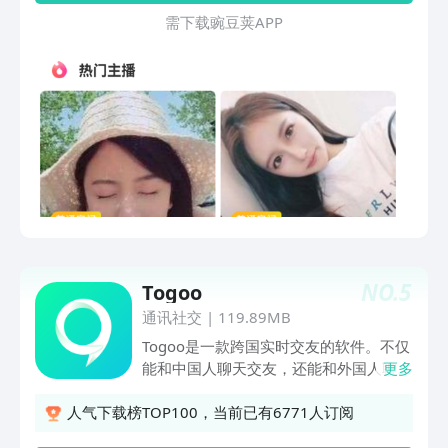
LOFTER为创作者提供包含版权保护功
需 下 载 豌 豆 荚 A P P
能、加V认证、打赏、流量扶持、联名款
定制等一系列服务。不管你是摄影师、画
手、剪刀手、还是编剧、写手、coser、
模特……你只需要尽情展示你的才华，
LOFTER将持续提供多维度多方面的创作
支持，努力完善创作友好环境。我们也鼓
励所有用户和创作者良性互动，点击小红
心(点赞)和小蓝手(推荐)为他们加油吧。
NO.
5
Togoo
通讯社交
|
119.89MB
Togoo是一款跨国实时交友的软件。不仅
能和中国人聊天交友，还能和外国人聊天
更多
交友软件。这里有全球各地的人，有中
国、俄罗斯、乌克兰、英国、美国、韩
人气下载榜TOP100，当前已有6771人订阅
国、日本、法国、巴西、葡萄牙、迪拜、