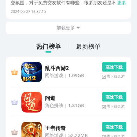
交氛围，对于免费交友软件有哪些，很多朋友还是不清楚
更多
的，其实平台之中就收录了许多，若是各位对于此方面较
2024-05-27 18:37:15
为的感兴趣，也希望能快速的解锁并使用，那么以下这几
款应用就很是合适，喜欢的话就一起来看看吧。1、
加载更多
《单...
热门榜单
最新榜单
高 速 下 载
乱斗西游2
网络游戏
|
1.09GB
需下载九游
高 速 下 载
问道
角色扮演
|
1.81GB
需下载九游
高 速 下 载
王者传奇
网络游戏
|
52.22MB
需下载九游