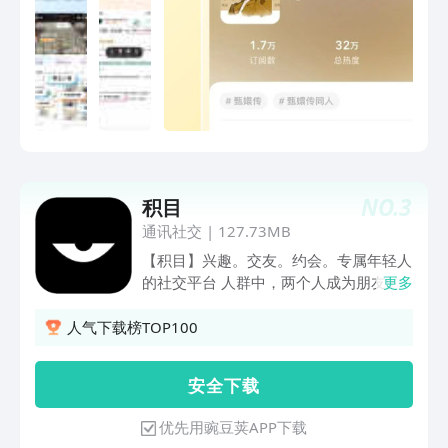
的表达方式来展示自己。如果你想获得更
多关注，记得在发布文章时打相应标签，
可以获得标签内的精准分发;也可以把自
己的文章编入合集，感兴趣的用户可以对
你的合集进行收藏和分享。 LOFTER市集
是一个聚集全网热门衍生周边的创意集
市，在这里你可以找到王者荣耀、全职高
手、魔道祖师、大侦探皮卡丘等热门IP的
周边产品，也能买到网红单品的独家售卖
NO.
3
积目
或首发。另外，LOFTER还提供个性化定
制服务，你可以在乐乎印品定制自己喜欢
通讯社交
|
127.73MB
的照片书、手机壳、框画等多种产品。
【积目】兴趣。交友。约会。专属年轻人
「20万+高热度兴趣标签:快速找到圈内小
的社交平台 人群中，两个人成为朋友的
更多
伙伴」 追剧党、电影发烧友、绘画爱好
概率是二亿分之一，但是在积目，每一次
者、手账狂热分子、饭圈女孩/男孩、国
卡牌的滑动，每一次情绪的发表，都有机
人气下载榜TOP100
风党、娃妈娃爹、摄影爱好者、旅行达
会遇见对的人。 【同城匹配交友】性别
人、COS圈内人、手游党、文学爱好
or兴趣？一种绝对自由的交友形式，通过
安 全 下 载
者…… 只要你想得到，LOFTER都有专门
滑动卡牌收获身边爱好相同，目的相同的
的标签可以承载你的兴 趣，找到和你一
人 【奇妙夜之旅】每周限时开放卡牌“奇
优先用豌豆荚APP下载
起产出、围观、讨论、分享的小伙伴。当
妙夜”功能可以让你在卡牌世界中扮演另