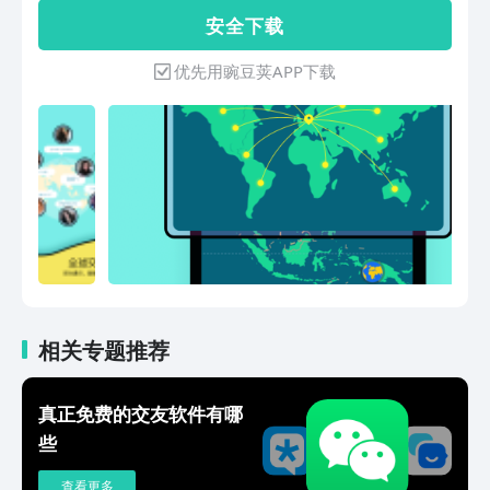
菲律宾、越南、阿根廷、克罗地亚、摩洛
安 全 下 载
哥等等100多个国家的朋友。在这里，你
可以和外国人视频聊天、语音聊天、文字
优先用豌豆荚APP下载
聊天，只需要用你的母语就能和外国人交
友，不管是文字聊天，还是视频交友，语
音交友，都有实时翻译，不用担心语言不
通。在这里模拟旅行的形式交友，让你体
验飞到各个国家旅行交友。可以随机视频
聊天匹配同性或者异性朋友。交朋友、脱
单、谈恋爱、找对象、找女朋友、找男朋
友，找个外国人谈场跨国网恋，恋爱奔
现，上Togoo，真实的全球社交聊天软
件。深夜emo，深夜无聊，都可以在
Togoo找到人聊天，在Togoo不管白天还
是黑夜都有全球友人陪你聊天。Togoo自
相关专题推荐
带翻译工具，支持全球100多种语言即时
翻译，简体中文、繁体中文、英语、日
真正免费的交友软件有哪
语、韩语、越南语、乌克兰语、俄罗斯
些
语、西班牙语、法语、葡萄牙语、德语、
意大利语、阿拉伯语、泰语等等，你只需
查看更多
要用你的母语，系统会自动翻译成外语，