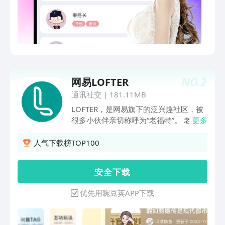
NO.
2
网易LOFTER
通讯社交
|
181.11MB
LOFTER，是网易旗下的泛兴趣社区，被
很多小伙伴亲切称呼为“老福特”。 老福特
更多
拥有游戏、二次元、摄影、影视、娱乐、
绘画、旅行、设计、文学、时尚、生活等
人气下载榜TOP100
多个兴趣领域，8000万兴趣标签，1280
万创作者，给你提供丰富而多元的兴趣内
安 全 下 载
容。 希望每一位用户都能在LOFTER发现
感兴趣的内容，发掘自己的热爱，并与热
优先用豌豆荚APP下载
爱着的事物一起闪闪发光。 【功能介
绍】 LOFTER目前支持图片、文字和短视
频等多种内容形态发布，方便你选择擅长