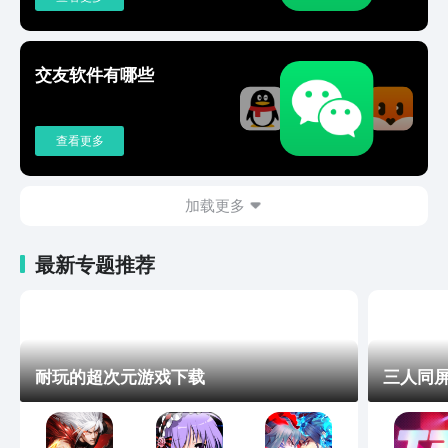
让你轻松和国外的人沟通交流。如果你有
任何想法，欢迎联系我们QQ群：
676244282邮箱：togoo@zerophil.com
交友软件有哪些
查看更多
加载更多
最新专题推荐
耐玩的超次元游戏下载
三人同