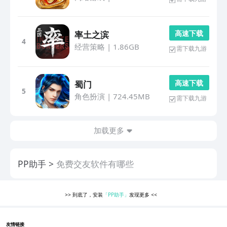
高 速 下 载
率土之滨
4
经营策略
|
1.86GB
需下载九游
高 速 下 载
蜀门
5
角色扮演
|
724.45MB
需下载九游
加载更多
PP助手
免费交友软件有哪些
>>
到底了，安装
「PP助手」
发现更多
<<
友情链接