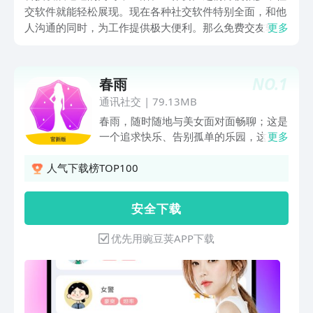
交软件就能轻松展现。现在各种社交软件特别全面，和他
人沟通的同时，为工作提供极大便利。那么免费交友软件
更多
有哪些？其实大部分社交app都是免费的，并没有太多收
费的情况，今天小编推荐几款热门的交友app吧，看看哪
些值得选择。
NO.
1
春雨
通讯社交
|
79.13MB
春雨，随时随地与美女面对面畅聊；这是
一个追求快乐、告别孤单的乐园，这是属
更多
于我们的小时代；春雨，才情美女等你来
聊，邂逅你的网络红颜！！快快加入春
人气下载榜TOP100
雨！ 【颜值担当】上百高颜值主播，高
歌炫舞陪你High翻天 【流畅清晰】超高
安 全 下 载
码率播放，画面清晰流畅 【互动交流】
便捷聊天，轻松和主播搭讪 【全民聊
优先用豌豆荚APP下载
天】随时随地，一键轻松开启聊天