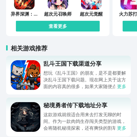
异界深渊：觉
超次元召唤师
超次元觉醒
火力苏打
醒
查看更多
相关游戏推荐
乱斗王国下载渠道分享
想玩《乱斗王国》的朋友，是不是都要解
决乱斗王国下载问题。现在网上关于这方
面的内容真的很多，如果大家随便点击陌
更多
生链接，就很容易遇到安装包信息不完整
的情况。想省去这些麻烦，直接通过九游
秘境勇者传下载地址分享
app进行下载会更加方便，九游是手游福
利最多的游戏平台，在这里不仅能够看到
这款游戏就很适合用来去打发无聊的时
游戏资源，还能及时查看后续的消息、活
间。作为一款肉鸽生存闯关类型的游戏，
动内容等相关信息。
会将随机秘境探索，还有爽快的割草闯关
更多
全部都放在一起。秘境勇者传下载地址是