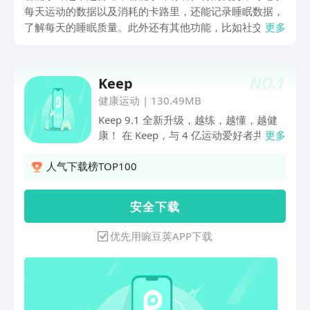
每天运动的数据以及消耗的卡路里，还能记录睡眠数据，
了解每天的睡眠质量。此外还有其他功能，比如社交、心
更多
率监测、时间显示等等。那么手环app下载安装通用的有
哪些？现在可以连接智能手环的app越来越多，接下来小
编为大家推荐几款。
NO.
1
Keep
健康运动
|
130.49MB
Keep 9.1 全新升级，越练，越懂，越健
康！ 在 Keep，与 4 亿运动爱好者共同见
更多
证专业与科技的完美融合。Keep 9.1 继
续围绕 AI 运动教练体验进化，基于 Keep
人气下载榜TOP100
运动健康大模型 Keepace.ai，AI 教练更
懂你的训练节奏与身体变化。从训练安
安 全 下 载
排、健身记录、跑步陪伴，到吃练睡数据
解析与身体状态洞察，让每一次运动都更
优先用豌豆荚APP下载
清晰、更有反馈。 你是否也常遇这些运
动困扰：居家无从入门、课程难适配、训
练记录繁琐、跑步缺陪伴、数据难解读、
热量缺口难把控？ Keep 9.1 带来全套解
决方案： 万节精品课程覆盖全训练目