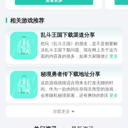
相关游戏推荐
乱斗王国下载渠道分享
想玩《乱斗王国》的朋友，是不是都要解
决乱斗王国下载问题。现在网上关于这方
面的内容真的很多，如果大家随便点击陌
更多
生链接，就很容易遇到安装包信息不完整
的情况。想省去这些麻烦，直接通过九游
秘境勇者传下载地址分享
app进行下载会更加方便，九游是手游福
利最多的游戏平台，在这里不仅能够看到
这款游戏就很适合用来去打发无聊的时
游戏资源，还能及时查看后续的消息、活
间。作为一款肉鸽生存闯关类型的游戏，
动内容等相关信息。
会将随机秘境探索，还有爽快的割草闯关
更多
全部都放在一起。秘境勇者传下载地址是
在什么地方呢？玩家只需要通过以下的链
加载更多
接就可以下载。游戏的上手门槛还是比较
低的，一只手就可以操控，很适合用来去
打发无聊的时间，可玩性真的比较高。