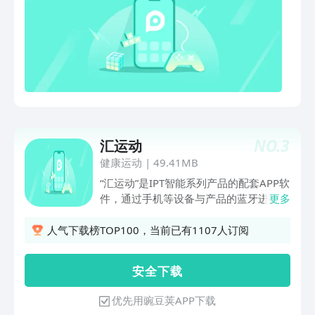
减肥食谱推荐，帮你养成优秀生活习惯！
NO.
3
汇运动
健康运动
|
49.41MB
“汇运动”是IPT智能系列产品的配套APP软
件，通过手机等设备与产品的蓝牙进行连
更多
接，可根据个人的性别、年龄、身高、体
重等，计算出各项运动消耗的卡路里，同
人气下载榜TOP100，当前已有1107人订阅
时根据个人健身需求设置个人运动计划及
运动提醒，并将运动成果在微信、QQ空
安 全 下 载
间、微博等社交平台进行展示、分享，真
正让运动变得可视、可管理、智能化、个
优先用豌豆荚APP下载
性化、更有趣！