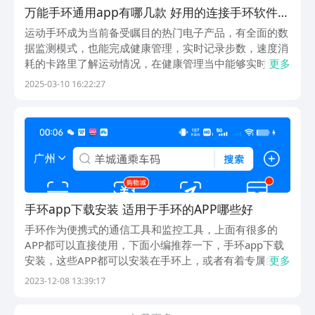
万能手环通用app有哪几款 好用的连接手环软件下
载推荐
运动手环成为当前备受瞩目的热门电子产品，有全面的数
据监测模式，也能完成健康管理，实时记录步数，速度消
耗的卡路里了解运动情况，在健康管理当中能够实时监测
更多
血压以及心跳速度。万能手环通用app有哪些？利用这些
2025-03-10 16:22:27
电子设备与app相连接，查看数据时更加便捷，与手环匹
配之后，所展示的数据更加精准，接下来为大家推荐...
手环app下载安装 适用于手环的APP哪些好
手环作为便携式的通信工具和监控工具，上面有很多的
APP都可以直接使用，下面小编推荐一下，手环app下载
安装，这些APP都可以安装在手环上，或者有着专属的手
更多
环系统APP帮助大家利用手环进行在线付款，在线运动监
2023-12-08 13:39:17
控，在线身体的血压，呼吸状况的监控，实现健康生活。
1、《支付宝》作为一款金融服务类的工具，这款...