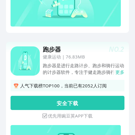
标，适配各水平用户随时开练； 专业工
具支持健身房训练记录，进步清晰可见；
AI 语音互动跑全程反馈； AI 教练 “卡卡”
定制训练日程； 吃练睡数据整合解析输
出身体洞察，身体年龄直观反映体能；
拍照识热量，轻松管控饮食摄入。 另有
全品类课程、达人内容、赛事活动、户外
NO.
2
跑步器
趣味玩法及一站式数据平台，同步智能设
备数据，全方位满足运动需求。 Keep会
健康运动
|
76.83MB
员到期前24小时由应用宝自动代扣续
跑步器是进行走路计步、跑步和骑行运动
费，包月/季/年分别延期31/92/366 天，
的计步器软件，专注于健走跑步骑行记录
更多
取消需提前 48小时在“我的-会员”操作
和运动大数据分析，帮助用户提高运动效
率，改善健康状态。功能：计步器：支持
人气下载榜TOP100，当前已有2052人订阅
跑步、步行、骑行等多种运动类型，实时
监测并记录行走步数、运动轨迹、配速、
安 全 下 载
里程与卡路里等详细数据。数据分析：详
细完整的记步器步数记录和运动健康数据
优先用豌豆荚APP下载
统计，结合身体健康信息变化，给出专业
的运动效益分析。健身指南：专业的运
动、健身、健康攻略，详细的图文介绍，