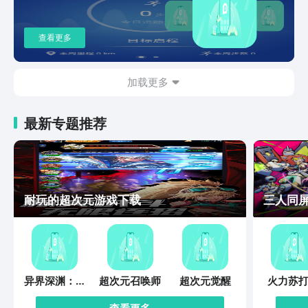
查看更多
加载更多
最新专题推荐
耐玩的超次元游戏下载
三人同
异界深渊：觉
超次元召唤师
超次元觉醒
火力苏打
醒
查看更多