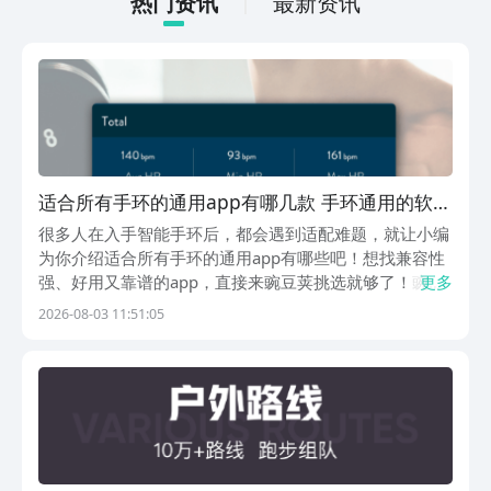
热门资讯
最新资讯
适合所有手环的通用app有哪几款 手环通用的软件
分享
很多人在入手智能手环后，都会遇到适配难题，就让小编
为你介绍适合所有手环的通用app有哪些吧！想找兼容性
强、好用又靠谱的app，直接来豌豆荚挑选就够了！豌豆
更多
荚可是最好用的安卓应用商店，整合了全网优质应用资
2026-08-03 11:51:05
源，不止各类穿戴工具，影音、阅读、办公等各类数字内
容全都有，总数量更是超过了200多万哦。1、《J...