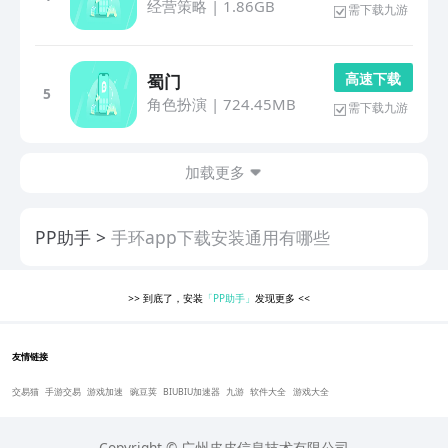
经营策略
|
1.86GB
需下载九游
高 速 下 载
蜀门
5
角色扮演
|
724.45MB
需下载九游
加载更多
PP助手
手环app下载安装通用有哪些
>>
到底了，安装
「PP助手」
发现更多
<<
友情链接
交易猫
手游交易
游戏加速
豌豆荚
BIUBIU加速器
九游
软件大全
游戏大全
Copyright © 广州皮皮信息技术有限公司