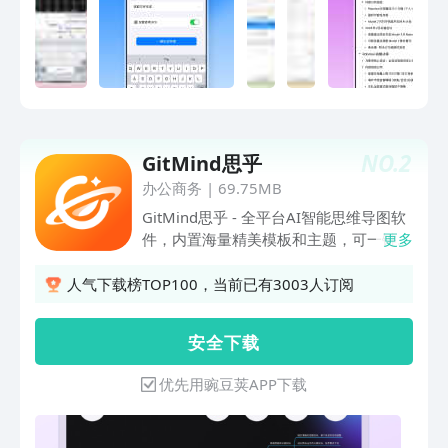
用。联系邮箱：mindline@126.com微信
公众号：mindlines关键词：思维, 导图,
脑图, 任务图, 头脑, 风暴, 训练, 逻辑, 流
程图, 简图, 笔记, 构思, 想法, 计划, 学习,
考研, 创意, 记事本, 备忘录, 便签, 大纲,
大脑, mindline, mindmap, mindnode,
xmind, mindmaster
NO.
2
GitMind思乎
办公商务
|
69.75MB
GitMind思乎 - 全平台AI智能思维导图软
件，内置海量精美模板和主题，可一键切
更多
换，全新引入灵感流淌和思想星球两大功
能，让你能在手机、电脑、平板以及网页
人气下载榜TOP100，当前已有3003人订阅
等多个设备之间无缝同步灵感与思考，高
效完成知识的记录、整理、分享、多人共
安 全 下 载
创和云端储存，完美适用于读书笔记、项
目规划、会议纪要、小说大纲、生活日
优先用豌豆荚APP下载
记、日程规划以及头脑风暴等，为你的创
新思考提供无限可能。【软件特色】#AI
智能生成脑图#GitMind支持AI智能生成