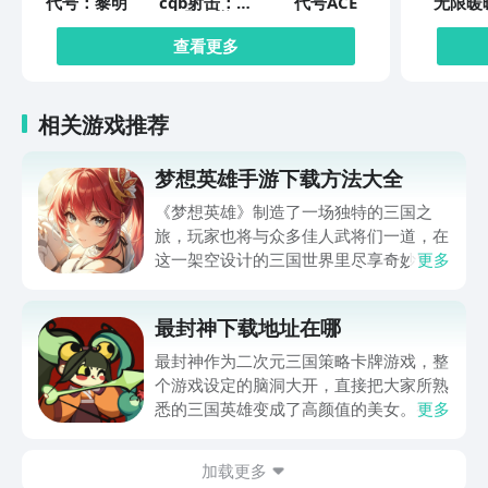
代号：黎明
cqb射击：代
代号ACE
无限暖
号腐烂
查看更多
相关游戏推荐
梦想英雄手游下载方法大全
《梦想英雄》制造了一场独特的三国之
旅，玩家也将与众多佳人武将们一道，在
这一架空设计的三国世界里尽享奇妙冒
更多
险，并在刺激的战斗中体验与敌人厮杀的
激情。梦想英雄手游下载方法大全马上就
最封神下载地址在哪
为玩家们带来，通过它就可以体验到超级
畅快的三国冒险，想入坑这一作品的玩家
最封神作为二次元三国策略卡牌游戏，整
还请不要错过。
个游戏设定的脑洞大开，直接把大家所熟
悉的三国英雄变成了高颜值的美女。整体
更多
的新鲜感比较足，所以玩家在体验的时候
也想要了解最封神下载地址在哪。毕竟玩
加载更多
家在体验游戏的时候，如果能够成功的下