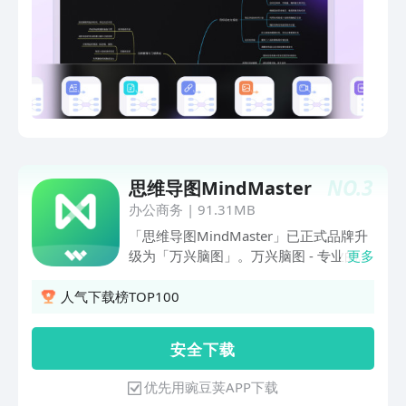
思维导图，只需要打开智能助手，输入主
题，点击“生成”，即可通过AI快速生成完
整的思维导图。#智能对话助手#除了智
能生成脑图，GitMind的智能助手，具有
强大的语言理解和输出能力，日常用来写
报告、写方案、写代码以及做翻译等，它
都可以准确理解，让你的内容创作更轻
松。#白板快速绘制#支持在手机上快速
绘制白板，无论是演算题目，写字练习，
NO.
3
思维导图MindMaster
随手画画，随时随地，想写就写，想画就
画。提供多种画笔和图形，可一键分享或
办公商务
|
91.31MB
者导出图片。#灵感流淌#提供个人灵感
「思维导图MindMaster」已正式品牌升
收集与群智涌现的空间。无论是日常的奇
级为「万兴脑图」。万兴脑图 - 专业的AI
更多
思妙想，还是围绕主题的群体思考，都能
思维导图软件，助力高效智能生成脑图。
在这里碰撞出更有价值的想法。#思想星
内置100万+模板，可以一键套用，快速
人气下载榜TOP100
球#一个开放的知识共享平台，可以将你
做导图；多端云同步，随时随地查看与编
的思维导图作品与成员共享，也能邀请成
辑。万兴脑图拥有全场景一站式思维导图
安 全 下 载
员制作上传，丰富星球内容，实现知识的
解决方案，轻松创建、管理、展示、分
跨组织传播。#演说模式#一键开启演说
享、协作你的作品，附加功能也满分。可
优先用豌豆荚APP下载
模式，可以让你像幻灯片一样展示你的思
应用于各大场景如读书笔记、学习备考、