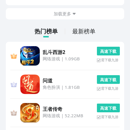
方便。今天小编为大家介绍相关方面的软件，有需要的朋
友就可下载到手机上。1、《思维导图》该软件一直以
加载更多
来...
热门榜单
最新榜单
高 速 下 载
乱斗西游2
网络游戏
|
1.09GB
需下载九游
高 速 下 载
问道
角色扮演
|
1.81GB
需下载九游
高 速 下 载
王者传奇
网络游戏
|
52.22MB
需下载九游