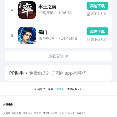
高 速 下 载
率土之滨
4
经营策略
|
1.86GB
需下载九游
高 速 下 载
蜀门
5
角色扮演
|
724.45MB
需下载九游
加载更多
PP助手
免费做思维导图的app有哪些
>>
到底了，安装
「PP助手」
发现更多
<<
友情链接
交易猫
手游交易
游戏加速
豌豆荚
BIUBIU加速器
九游
软件大全
游戏大全