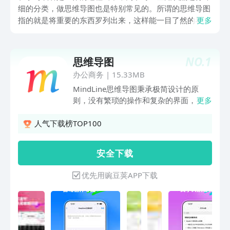
细的分类，做思维导图也是特别常见的。所谓的思维导图
指的就是将重要的东西罗列出来，这样能一目了然的看到
更多
相关的内容。那么免费做思维导图的app有哪些？小编可
以给大家介绍几款满足需求的app，这样在做思维导图的
时候肯定是非常方便简单的。
NO.
1
思维导图
办公商务
|
15.33MB
MindLine思维导图秉承极简设计的原
则，没有繁琐的操作和复杂的界面，在这
更多
里你可以轻松构思和扩展想法和计划。点
击分支末端即可添加子分支，即可向左右
人气下载榜TOP100
两边扩展分支，长按分支上的文本会弹出
功能菜单，可以进行复制、剪切、删除、
安 全 下 载
备注和标记等操作。制作好的导图可以导
出为图片、PDF和文字大纲等多种格式，
优先用豌豆荚APP下载
并能随时随地分享给好友。我们还提供了
强大的云服务备份和同步导图文件，实现
不同设备上文件共享，并确保文件不会丢
失。登录我们的官网可以打开和编辑保存
在云空间的导图，或下载电脑客户端使