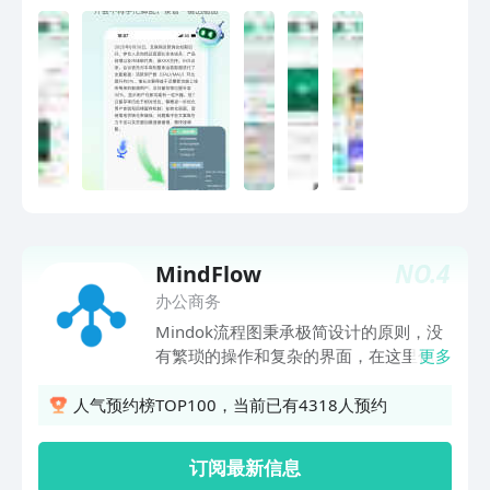
维导图，搭配流畅的动画，让演说体验更
职场梳理、项目管理和生活娱乐。 万兴
近一步。#多人协作#支持全平台多人实
脑图特色功能： #脑图AI# 输入一段话，
时协作文档，协作内容可通过云端自动同
万兴脑图 AI智能助手将快速输出对应场
步到所有人的编辑页面，协作过程中，还
景方案，一键思维导图、AI绘图、塔罗占
会显示每个用户名，直观清晰地看到每一
卜、智能注释、文案润色翻译等。 #AI绘
位伙伴的编辑动态。GitMind可以帮你：
画# 输入一段描述或上传一张图片，用AI
#信息检索高效搜集信息，进行竞品分
的无限创意，释放你绘画的潜力。 #多端
析，活动方案策划，新媒体内容创作，通
云同步# 拥有桌面端、在线端、移动端、
过快速搜集信息，提供丰富的资料和灵
小程序等。一账号，多端应用同步使用，
感。#知识库搭建思想星球可用来轻松搭
轻松实现在多个屏幕上查看与编辑同一文
建个人知识库、汇集碎片信息、沉淀灵
档，随时随地做导图，无需担忧资料丢失
感。邀请好友进入思想星球，可以即刻共
NO.
4
MindFlow
或隐私问题。 #100万+导图作品社区#
享所有资料。#活动策划策划前团队可共
万兴脑图APP内置思维导图社区，涵盖大
办公商务
同进行头脑风暴，共享各自的想法和创意
中小学、考研考证等教育、职场、自我提
Mindok流程图秉承极简设计的原则，没
制作计划书，帮助团队快速找出问题的绝
升等各大领域的精华知识。 #高度定制每
有繁琐的操作和复杂的界面，在这里你可
更多
优解和列出所有活动可能存在的问题和风
一处细节# 万兴脑图不仅提供丰富的布
以快速创建流程图和结构图。 点击分支
险，为活动顺利进行奠下根基。联系方式
局、样式、主题及配色
文本可以直接进行编辑，在弹出的键盘工
人气预约榜TOP100，当前已有4318人预约
联系邮箱：support@gitmind.com服务
具栏里可以添加分支；长按分支上的文本
条款：https://gitmind.cn/terms隐私政
可以选择图片、移动、复制、删除、形
策：https://gitmind.cn/privacy
订阅最新信息
状、连线、关联、颜色和导出等功能；在