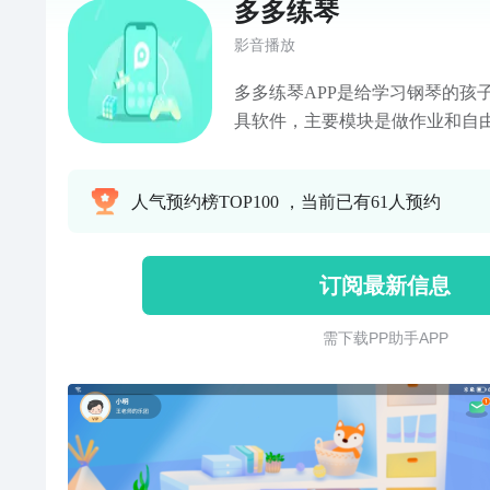
多多练琴
影音播放
多多练琴APP是给学习钢琴的孩
具软件，主要模块是做作业和自
收、互动、完成提交老师下发的
可以任意弹奏曲库中的曲目。核
人气预约榜TOP100 ，当前已有61人预约
孩子的弹奏过程，对错音、节奏
多练琴优势【智能作业 游戏化体
拆解练习作业，并以游戏关卡的
订阅最新信息
燥。【智能+主课老师1V1辅导
的辅导方法中匹配最有望辅导方
需 下 载 P P 助 手 A P P
向主课老师求助，老师会及时为
【智能评估 云端录音】智能评估
练习都有云端录音，记录点滴成长
结合智能硬件，88键全光电传感
节奏、时值、力度，全方位复盘。