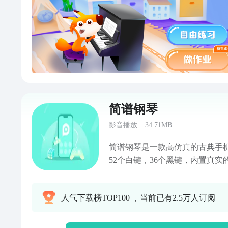
5000+电子乐谱，1-10级练琴无忧
简谱钢琴
影音播放
|
34.71MB
简谱钢琴是一款高仿真的古典手
52个白键，36个黑键，内置真
来真实完美的钢琴弹奏体验。不
师，都可以随时随地享受弹奏钢
人气下载榜TOP100 ，当前已有2.5万人订阅
谱，即使是家中的小宝宝，也能
#### 特色：1. 真实模拟古典钢
支持三种下标模式：音名，唱名，