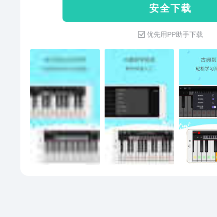
安 全 下 载
帮你快速入门；4. 支持将你的录
录音和回放功能，记录下你的创作
优先用PP助手下载
随意调节，找到合适的节奏7.增
上手8.增加修改按键数量功能9.新
式”满足更多花样操作10.新增“练
弹”、“等待”和欣赏三种方式进行练
键震动”、“余音控制”等设置开关
引导和“使用说明”使用户更快熟悉
键点击/滑动/发音的问题14.优
块、节拍器等操作逻辑15.优化
钢琴块了，快来弹琴吧~