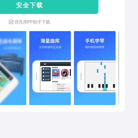
安 全 下 载
琴】 钢琴教练是一款拥有专业
学习教程的APP。根据APP提示，在手机上跟弹，记谱
优先用PP助手下载
支持跟弹功能，让练琴变得事半功倍。 【学会五线
 【零基础课程】 精心设计零基础钢琴课
的钢琴曲。 【三千余首练习曲】 “钢琴教练”拥
000余首钢琴练习曲，儿歌、流行曲，拜耳练习曲、古典
钢琴练习曲。 微信公众号：音约吧 客服电话：4008380990