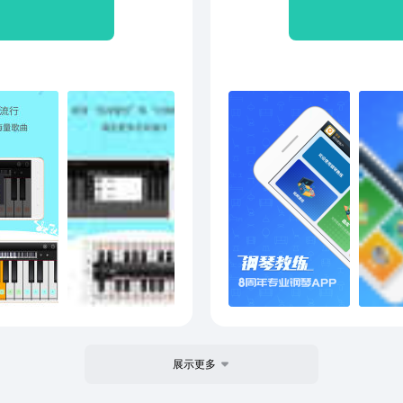
音设置为铃声；5. 支持一键
不再枯燥！ 【手机就可以弹钢
灵感。6.增加内置节拍器，
钢琴
加6首简谱，简单易懂，轻松
快！ 【完美搭配电钢琴】 支持主流电钢琴，连接后秒变智能
增“双排模式”和“对弹模
钢琴。
习模式”，并提供“跟
谱】 配套五线谱课程，专业权威视频讲解，轻松掌握乐理知
习11.新增“键盘锁”、“按
识，看懂五线谱。
来丰富用户体验12.新增新手
程，适合练习
操作13.优化所有模式下琴
有3
化琴键数量增减、琴键缩略图滑
部分界面显示效果别再玩黑白
展示更多