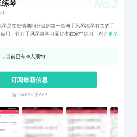
No.
2
玉练琴
习
练琴是在疫情期间开发的第一款与手风琴练琴有关的手
pp应用，针对手风琴类学习爱好者在家中练习，对弹奏手
更多
等琴类提供指导和帮助，免费注册使用，该App功能是针
风琴等乐器演奏、指法视频进行指导和对比练习，国内
0 ，当前已有38人预约
风琴名家介绍，提供大量手风琴名家的演奏和指法视
并附带有大量手风琴乐谱提供查看与下载，方便线下有
的培训机构与想报班学习的爱好者进行对接；新手风
订阅最新信息
二手手风琴买卖交易功能，操作使用非常便捷，是练习
手风琴和其他乐器的好帮手（目前为手风琴，其他乐器
需 下 载 P P 助 手 A P P
开发中），视频、乐谱持续更新完善中，请持续关注，
持是对我们最大的鼓励，您的意见是我们进步的动力。