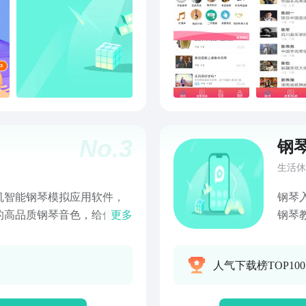
。
No.
3
钢
生活休
机智能钢琴模拟应用软件，
钢琴
实的高品质钢琴音色，给你带
更多
钢琴
论是钢琴小白还是演奏大
APP！钢
琴的乐趣；新增6首音乐简
琴、简
人气下载榜TOP10
轻松弹奏小星星协奏曲。
万学琴用户的选择
琴，高品质音色+88全键盘；2.
提供
简谱；3. 内置钢琴简谱，
提问