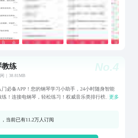
No.
4
琴教练
闲
|
38.81MB
入门必备APP！您的钢琴学习小助手，24小时随身智能
教练！连接电钢琴，轻松练习！权威音乐类排行榜上榜
更多
琴老师视频回答提问。 【简谱学钢琴】 简谱学钢
谱学钢琴、简谱学钢琴。零基础也可以学懂。 【近千
0 ，当前已有11.2万人订阅
】 “钢琴教练”11周年了，“钢琴教练”为您
与专业老师教练的沟通，钢琴老师及时用视频回答您的
。“钢琴教练”为您提供全球钢琴爱好者交流学习，学琴