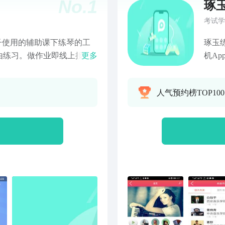
No.
1
琢
考试学
子使用的辅助课下练琴的工
琢玉
由练习。做作业即线上接
更多
机A
练习曲目；自由练习是学生
风琴
心功能是结合智能硬件分析
对手
人气预约榜TOP10
等关键性错误进行纠正。多
外手
验】根据老师的要求，智能
频，
形式呈现，让练琴不再枯
资质
】基础问题：实时为您从全球
琴，
法。疑难杂症：多多会帮您
演奏
您定制个性化的辅导方法
后续
打分，量化练习成果。每次
您支
。【硬件纠错 智能复盘】
，毫秒级准确识别。音准、
【海量曲库 自由练习】