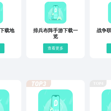
下载地
排兵布阵手游下载一
战争
览
查看更多
TOP4