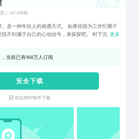
No.
2
探
交
|
145.43MB
探」是一种年轻人的相遇方式。 如果你因为工作忙圈子
而找不到属于自己的心动信号，来探探吧。 时下流行的
更多
交友，左滑代表无感，右滑代表喜欢，用户可以在弹指
速选出你的心仪之人。如果你喜欢的人恰好也喜欢了
0 ，当前已有968万人订阅
你们将瞬间匹配开启一场彼此试探的相遇大冒险。当
如果没有匹配成功，你也不必气馁，好看好玩的年轻人
这儿，总有一款适合你。 来探探，一起探索你的恋爱旅
安 全 下 载
。 【产品特点】 心动匹配，左滑不喜欢，右滑点个赞，
无骚扰，选择由自己。 附近动态，表达自我没限制，吐
优先用PP助手下载
泄无压力。 擦肩而过，懂你的人不在天边，就你身边。
闪聊，灵魂对话20句才能看见彼此，来一场黑灯瞎火的
险。 这就是探探，这里有让你怦然心动的恋人，也有和
趣相投的朋友。 如果你有意见和建议，欢迎联系我们：
：tantanapp.com 客服邮箱：support@tantanapp.com