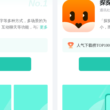
No.
1
探
通讯社
文字等多种方式，多场景的为
「探
，互动聊天等功能，与高颜
更多
小，
闲时无聊，感受不同的交友
滑卡
齐全，超多玩法等你解锁
间快
人气下载榜TOP10
找到那个可以倾听你声音的
你，
放声歌唱收获众多粉丝【全民
然，
桌球，飞行棋等，边聊天边
都在
精彩瞬间，生活照片、视
程吧
力表达，是我们做产品的初
配对
家的意见是我们前进的动力
槽发
蒙脸
大冒
你志
官方网站