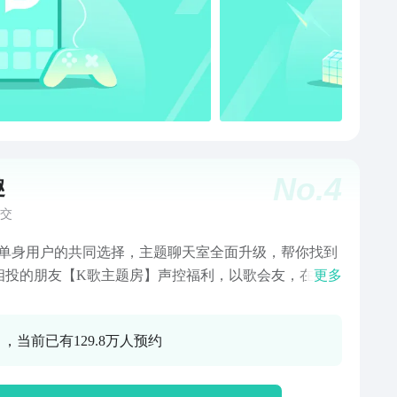
众号：tantanp1 新浪微博：@探探
No.
4
趣
交
亿单身用户的共同选择，主题聊天室全面升级，帮你找到
相投的朋友【K歌主题房】声控福利，以歌会友，在线点
更多
实时互动！【动态社区】千万优质用户常驻，分享心情
，你和TA的故事，从点赞之交开始！【颜值速配】作为
 ，当前已有129.8万人预约
值男生女生的聚集地，他趣采取左滑无感右滑心动的匹
式，双方互相喜欢即可开始聊天约会！【真实社交】他
用户均要求使用本人照片，并通过系统AI智能认证，才