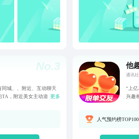
微信公
No.
3
他
通讯社
有同城、、附近、互动聊天
“上
TA，附近美女主动邀请你
更多
兴趣
脱单软件，可以帮你解决单
歌，
让聊天更精彩，更真实，帮
随拍
人气预约榜TOP100
产品主要功能：同城：人同
高颜
女小：随时在线互动，打发
配模
恋天体验！：高颜值妹子主
趣的