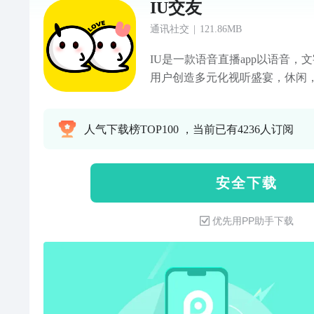
IU交友
通讯社交
|
121.86MB
IU是一款语音直播app以语音，
用户创造多元化视听盛宴，休闲
值小哥哥小姐姐随时互动，打发
聊天新体验吧【快捷菜单】功能
人气下载榜TOP100 ，当前已有4236人订阅
【语音聊天】当你孤单无助时，
人【震撼ktv】强大的4d音效，
嗨玩】超多休闲小，你画我猜，
安 全 下 载
【广场动态】关注兴趣话题分享
频、爱好动态等应有尽有！无压
优先用PP助手下载
衷也希望大家可以评论留言，大
喜欢也不要吝啬五星好评哦