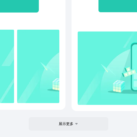
投的女生畅聊，附近、兴趣
能获
新朋友。
海量
找个
展示更多