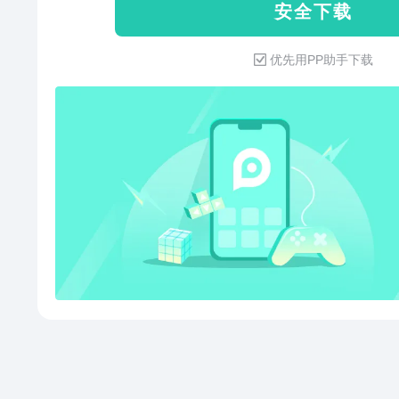
安 全 下 载
动发来聊天邀请，与同城兴趣相
约会、在线互动，随时随地邂逅
优先用PP助手下载