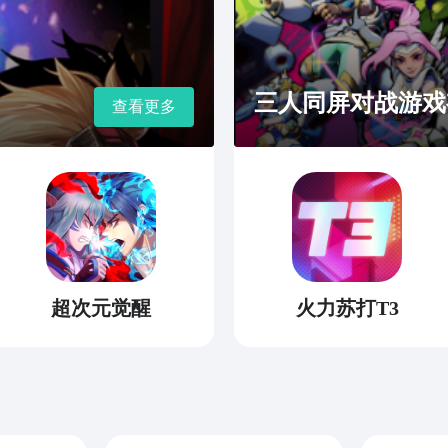
三人同屏对战游戏
查看更多
超次元觉醒
火力苏打T3