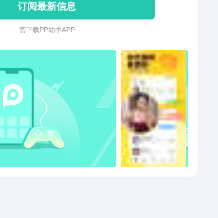
订阅最新信息
取专属标签！【直播互动】萌妹、御姐、校花、网红，
主播，颜艺俱佳的，陪你度过无聊的时光！下载他趣，
需 下 载 P P 助 手 A P P
喜欢的人吧~“