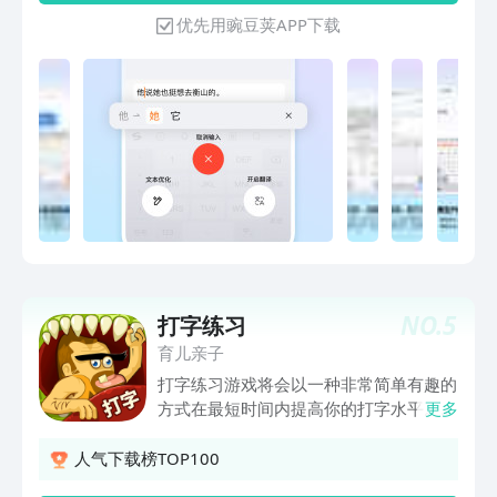
累，拥有庞大丰富的中文系统词库，让输
优先用豌豆荚APP下载
入词汇更精准。【多元输入方式】支持拼
音、手写、语音、笔画、五笔、双拼、拍
照输入、跨屏输入等。【世界各国语种】
110+语种自由切换！日语、韩语、西
语、法语、俄语、德语、意大利语、阿拉
伯语、印尼语，马来语，仓颉，粤语，注
音，藏语，维语等。【快捷输入工具】常
用语、剪贴板、手写找字、拼写检查等功
能，常用语快捷发送，让你的输入更快、
更准。******亮点功能******【趣味聊
天表情】聊天告别单调！搞怪暴漫、可爱
卡通、萌宠动画，Emoji、颜文字，都能
NO.
5
打字练习
准确传达你的情绪。【精美键盘装扮】千
万用户点赞的皮肤、字体等你来Pick！多
育儿亲子
种风格、炫酷动效、自由定制，畅享视觉
打字练习游戏将会以一种非常简单有趣的
盛宴，让你哇哦不停！【可爱电子宠物】
方式在最短时间内提高你的打字水平。你
更多
领养专属AI宠物，提供满满的情绪价值，
打字有困难吗？或许你的朋友对你因打字
陪聊、陪玩、陪摸鱼。让你上班也能“带
回短信太慢已经表示不满？我们为您找到
人气下载榜TOP100
薪养宠”。【智能翻译专家】多国语言无
了好的解决方法－－打字练习游戏！ 游