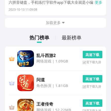
六拼音键盘，手机练打字软件app下载大全就是小编要为
更多
大家讲解的内容，有多种练习打字的app，能够让小伙伴
2023-10-13 11:09:08
们快速掌握打字技巧，在和客户沟通时更加节省时间。
1、《拼音打字练习》初学打字的小伙伴们，打字速度...
加载更多
热门榜单
最新榜单
高 速 下 载
乱斗西游2
网络游戏
|
1.09GB
需下载九游
高 速 下 载
问道
角色扮演
|
1.81GB
需下载九游
高 速 下 载
王者传奇
网络游戏
|
52.22MB
需下载九游