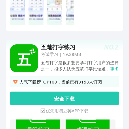
肤、字体随心选，装扮你的专属键盘，输
入有趣更有颜亮点功能【拼音输入】丰富
词库，智能纠错，丝滑联想，AI预测输入
覆盖多种表达场景【手写输入】拼音键盘
直接手写，支持叠写连写，手写出拼音、
无惧生僻字【AI翻译】语音文字实时翻
译，轻松打破语言壁垒【AI助手】高情商
NO.
2
五笔打字练习
沟通、恋爱军师、百变人设、写作达人等
多种助手能力，帮你展现多面魅力【AI剪
考试学习
|
19.28MB
贴板】手边“智能小助理”，支持智能回
五笔打字是很多想要学习打字用户的选择
复、仿写、拆词、翻译、搜索等快捷操作
之一，很多人认为五笔打字比较难，不好
更多
【Biu星球社区】创作者兴趣社区，与同
学，其实五笔学会后比拼音打字要容易，
频共振的TA互动交流分享有趣好玩的内
而一款好用五笔打字练习软件则能够帮助
人气下载榜TOP100，当前已有9158人订阅
容【斗图表情】Emoji、颜文字、表情包
你更好的掌握五笔，这软件能够让你轻松
等海量表情资源，支持打字出表情、关键
学习五笔打字、记住五笔字根、五笔学
安 全 下 载
词搜索，无需收藏、便捷使用【键盘计算
习，即使是初学者也可以很快的上手，不
器】数字键盘变身计算器，计算又快又准
过多久你就是五笔打字的高手，有需要的
优先用豌豆荚APP下载
【游戏键盘】匹配游戏场景，定制语音沟
赶快来看看吧！
通更快捷【按键音效】支持自定义，打字
妙趣横“声”讯飞输入法【有AI键的输入