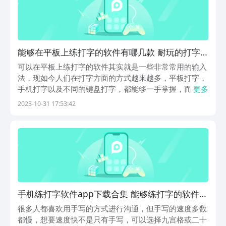
能够在平板上练打字的软件有哪几款 耐玩的打字
练习APP分享
可以在平板上练打字的软件其实就是一些非常常用的输入
法，现如今人们在打字方面的方式越来越多，平板打字，
手机打字以及不同的键盘打字，都能够一手掌握，而在平
更多
板上练习打字，不仅可以锻炼大家的手速，还可以帮助大
2023-10-31 17:53:42
家掌握有效的打字技能，快速进行文字输入。1、《五笔
反查》想要实现随心所欲的线上打字辅助工具的存在很
有...
手机练打字软件app下载合集 能够练打字的软件榜
单合集TOP10
很多人都喜欢用手写的方式进行沟通，但手写的速度多数
都慢，想要速度快不是只有手写，可以选择九宫格或二十