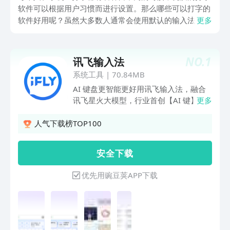
软件可以根据用户习惯而进行设置。那么哪些可以打字的
软件好用呢？虽然大多数人通常会使用默认的输入法，但
更多
有些手机自带的产品可能设计思路有些陈旧，词库更新也
不及时，使用起来不太方便。为此，小编为大家总结了几
款下载量较高的产品，许多用户在使用后都觉得提高了效
NO.
1
讯飞输入法
率，或许对你也会有所帮助。
系统工具
|
70.84MB
AI 键盘更智能更好用讯飞输入法，融合
讯飞星火大模型，行业首创【AI 键】、
更多
一键开启个性化AI功能，输入更懂你。语
音输入高效准确，拼音、手写流畅自如，
人气下载榜TOP100
输入更快更好用。更有键盘皮肤、表情、
聊天气泡、头像、壁纸，海量装扮有趣有
安 全 下 载
颜特色功能【AI语音输入】1 分钟 400
字高效准确，支持离线语音、无网弱网依
优先用豌豆荚APP下载
然准确识别，支持202种方言、30多种外
语随心说，输入更快更好用【键盘AI键】
行业首创AI 键，活力视界布局下匹配场
景、风格，一键AI 帮写、润色、链接智
能服务，输入更懂你【键盘装扮】海量皮