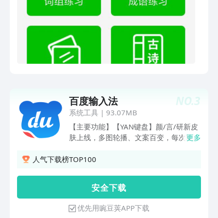
法】，为你量身打造的【专属输入法】，
因为懂你所以好用===期待你的声音===
微信官方公众号：讯飞输入法微博官方账
号：@讯飞输入法或者打开讯飞输入法
APP，点击[我的]-[设置]-[意见反馈]每一
条消息我们都会认真阅读，真诚期待您的
反馈哦！
NO.
3
百度输入法
系统工具
|
93.07MB
【主要功能】【YAN键盘】颜/言/研新皮
肤上线，多图轮播、文案百变，每次输入
更多
都有小惊喜；【自定义皮肤】超多素材，
支持多图DIY、百变文案DIY；【智能预
人气下载榜TOP100
测】根据场景猜你想说，智能补全整句；
【AI智能输入】自适应输入场景，出词更
安 全 下 载
智能；【AI语音输入】支持中英混合免切
换、方言免切换，更快更精确；【离线语
优先用豌豆荚APP下载
音】断网弱网语音输入一样准；【AR表