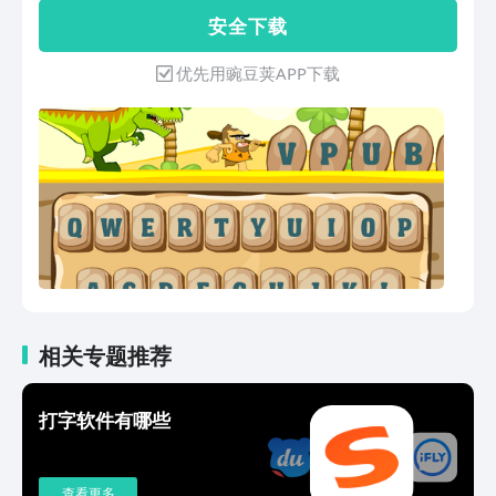
缝切换，打字翻译、说话翻译、复制翻
戏玩法： 键入离原始人最近的字母来帮
安 全 下 载
译、拍照翻译。出国旅游、外语交流，沟
助他远离恐龙。如果你打的慢了，我们的
通无障碍。【便捷魔术手势】手势操作革
主角就会被吃掉！但如果你打的非常快，
优先用豌豆荚APP下载
命，滑行控制光标移动、批量删除。单指
就可以在屏幕上看到你打字的正确率评
滑动即可切换到单手模式，长按拖动则变
估，加油，祝你好运！ 游戏特色： - 有
为悬浮模式，操作简单又便捷。快下载使
趣的主角设定，酷毙了的原始人！ - 卡通
用搜狗输入法，体验实用、好玩、有趣的
版的史前世界和恐龙 - 学会快速打字，你
输入技能吧！
的小伙伴都惊呆了！ - 朋友聚会，大家一
起练打字 - 多种游戏难度，还有无尽模式
和限时模式，等你挑战！
相关专题推荐
打字软件有哪些
查看更多