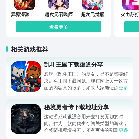
异界深渊：觉
超次元召唤师
超次元觉醒
火力苏打
醒
查看更多
相关游戏推荐
乱斗王国下载渠道分享
想玩《乱斗王国》的朋友，是不是都要解
决乱斗王国下载问题。现在网上关于这方
面的内容真的很多，如果大家随便点击陌
更多
生链接，就很容易遇到安装包信息不完整
的情况。想省去这些麻烦，直接通过九游
秘境勇者传下载地址分享
app进行下载会更加方便，九游是手游福
利最多的游戏平台，在这里不仅能够看到
这款游戏就很适合用来去打发无聊的时
游戏资源，还能及时查看后续的消息、活
间。作为一款肉鸽生存闯关类型的游戏，
动内容等相关信息。
会将随机秘境探索，还有爽快的割草闯关
更多
全部都放在一起。秘境勇者传下载地址是