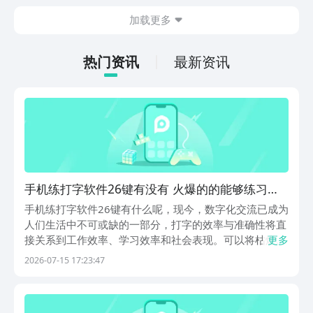
在什么地方呢？玩家只需要通过以下的链
加载更多
接就可以下载。游戏的上手门槛还是比较
低的，一只手就可以操控，很适合用来去
打发无聊的时间，可玩性真的比较高。
热门资讯
最新资讯
手机练打字软件26键有没有 火爆的的能够练习打
字的软件分享
手机练打字软件26键有什么呢，现今，数字化交流已成为
人们生活中不可或缺的一部分，打字的效率与准确性将直
接关系到工作效率、学习效率和社会表现。可以将枯燥无
更多
味的指法，转化为互动游戏，并进行即时评价，让用户在
2026-07-15 17:23:47
闲暇之余，逐步地提升自己的打字速度与准确度，豌豆荚
是最好用、应用软件最多最全的应用商店，严格控制用...