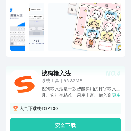
情】通过人脸识别技术制作多种逗趣表
情；【超大系统词库】50万系统词库，
输入流畅，选词准确；【人工智能引擎】
智能整句输入算法加纠错算法，提高准确
率；【快捷搜索】边聊边搜，一步直达；
【游戏键盘】游戏短语、悬浮语音、和谐
转换三大神器，助力上分、超神必备；
【懒人短语】内置多个短语分类，并支持
添加个人常用语；【自动同步】用户网络
词、设置项、个性短语云端备份自动同
步；【超强中英混输】中文、英文、数
NO.
4
搜狗输入法
字、符号自由混输；【智能手写】支持叠
写；边写边出字，识别速度快；毛笔字效
系统工具
|
95.82MB
果；【超多输入方式】支持拼音、英文、
搜狗输入法是一款智能实用的打字输入工
笔画、五笔、语音等多种输入方式；【语
具。它打字精准、词库丰富、输入高效，
更多
音速记】声纹区分角色技术首次在输入法
外观精美，操作流畅，让人爱不释手。其
登陆；
融合大模型技术，带来更智能、贴心的文
人气下载榜TOP100
字输入体验，是装机必备的打字工具。享
受输入，从搜狗开始！******特色功能
安 全 下 载
******​【专属超大词库】多年沉淀积