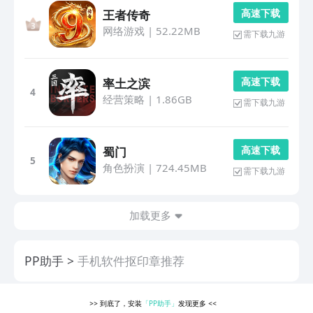
高 速 下 载
王者传奇
网络游戏
|
52.22MB
需下载九游
高 速 下 载
率土之滨
4
经营策略
|
1.86GB
需下载九游
高 速 下 载
蜀门
5
角色扮演
|
724.45MB
需下载九游
加载更多
PP助手
手机软件抠印章推荐
>>
到底了，安装
「PP助手」
发现更多
<<