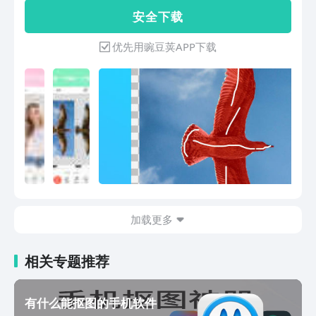
化，当抠出的图边缘不精准的时候，进行
安 全 下 载
羽化模糊处理，让图片看起来更自然。
4、几何形状抠图，只需调整就可以实现
优先用豌豆荚APP下载
自定义角度、边角、边框样式的形状图形
6、png图形形状抠图，只需提供png图
片即可转成对应镂空形状进行抠图7、合
图，把抠图和背景叠加合成新图片，可添
加编辑图片滤镜、贴纸、文字、手绘、透
明、背景图、背景色、ps变形拉伸。8、
修图ps,实现图片局部变形和整体拉伸，
改变图片模样9、自定义图片大小，有优
化图片、原图、自定义大小供选择。
10、自定义水印，可以自定义图片水印
文字内容、颜色、大小、位置。app不仅
加载更多
仅可以抠图，还可以对图片进行美图ps，
多张图片进行合图。对人像图片瘦脸，也
就是p图效果。扣图换背景，换头像，然
相关专题推荐
后叠加图片，简单上手轻松美化图片，编
辑图片。每天做一张图天天好心情。
有什么能抠图的手机软件