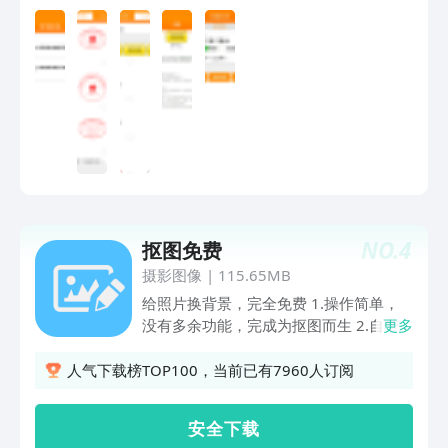
NO.
4
抠图免费
摄影图像
|
115.65MB
给照片换背景，完全免费 1.操作简单，
没有多余功能，完成为抠图而生 2.自带
更多
62种现成背景可选（包括国内景观、国
外景观和海边），也支持自定义背景 3.
人气下载榜TOP100，当前已有7960人订阅
支持直接从相机拍照后抠图和从相册选取
照片抠图 4.使用高级抠图算法，抠得干
安 全 下 载
净自然 5.换好背景的照片可一键发送到