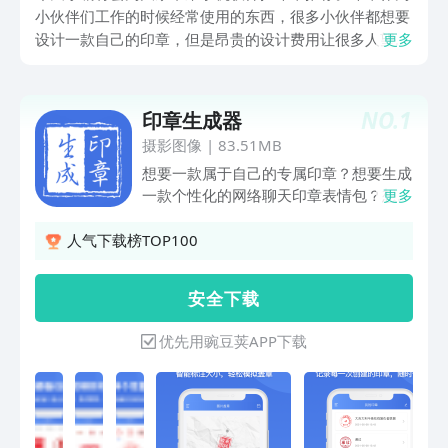
小伙伴们工作的时候经常使用的东西，很多小伙伴都想要
设计一款自己的印章，但是昂贵的设计费用让很多人望而
更多
却步，今天小编为大家带来的软件可以帮助小伙伴们设计
制作一款独特的印章，同时软件中也有非常多的素材可以
供小伙伴们参考使用，感兴趣的小伙伴就随着小斌啊一起
NO.
1
印章生成器
来看看吧。
摄影图像
|
83.51MB
想要一款属于自己的专属印章？想要生成
一款个性化的网络聊天印章表情包？想要
更多
生成印章进行篆刻练习？简单！印章生
成-内含各种印章模板，样式丰富多样，
人气下载榜TOP100
包括圆形印章、方形印章、椭圆印章等，
字体大小、编辑、模糊处理、划痕效果，
安 全 下 载
各种属性一键调整，轻松定制您的印章！
【核心功能】· 多种印章模板可选，包括
优先用豌豆荚APP下载
圆形印章、方形印章、椭圆印章、各类闲
章等· 各类可调节，多种字体，阳文阴
文，字体大小，字体边距，图案，颜色等
· 模糊处理，划痕效果，做旧印章，模拟
真实印章，让印章更真实！· 图片一键盖