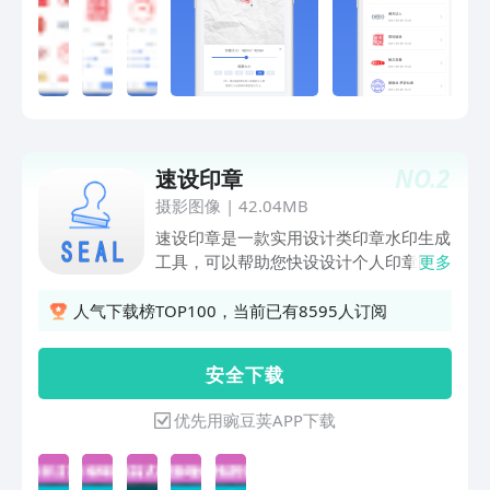
章：选择背景图片，智能标注印章真实大
小，轻松将印章随意盖到图片上
NO.
2
速设印章
摄影图像
|
42.04MB
速设印章是一款实用设计类印章水印生成
工具，可以帮助您快设设计个人印章图
更多
片，生成各种网络聊天印章表情包，印章
样式丰富多样，包括圆形印章、方形印
人气下载榜TOP100，当前已有8595人订阅
章、椭圆印章等样式，能够快捷编辑印章
内容、印章字体大小，边距，文本效果，
安 全 下 载
一键分享一键下载，方便快捷！
优先用豌豆荚APP下载