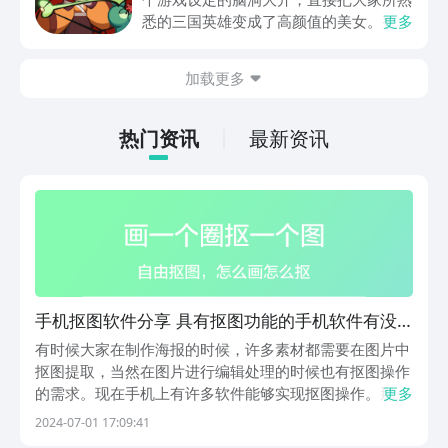
悉的三国英雄变成了高颜值的美女。整体
更多
的新鲜感比较足，所以玩家在体验的时候
也想要了解最封神下载地址在哪。毕竟玩
加载更多
家在体验游戏的时候，如果能够成功的下
载游戏，那么在体验时会更加的方便。下
面就针对下载地址做相关内容的介绍。
热门资讯
最新资讯
手机抠图软件分享 具有抠图功能的手机软件有没
有
有时候大家在制作海报的时候，许多素材都需要在图片中
抠图提取，当然在图片进行编辑处理的时候也有抠图操作
的需求。现在手机上有许多软件能够实现抠图操作。那么
更多
大家知道好用的手机抠图软件推荐有哪些吗？许多小伙伴
2024-07-01 17:09:41
可能没有接触过抠图操作，是现在对于图片中的抠图操作