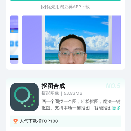
微信和快手
优先用豌豆荚APP下载
NO.
5
抠图合成
摄影图像
|
63.83MB
画一个圈抠一个图，轻松抠图，魔法一键
抠图。支持本地一键抠图，智能抠图功
更多
能。1、自由抠图，怎么画怎么抠。2、
魔法抠图实现一键抠图，只需在要抠取的
人气下载榜TOP100
地方画一笔即可自动识别 3、抠图边缘羽