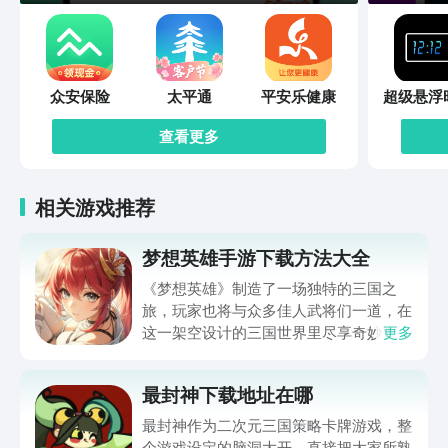
众安保险
太平通
平安乐健康
超级悬浮
查看更多
相关游戏推荐
梦想英雄手游下载方法大全
《梦想英雄》制造了一场独特的三国之
旅，玩家也将与众多佳人武将们一道，在
这一架空设计的三国世界里尽享奇妙冒
更多
险，并在刺激的战斗中体验与敌人厮杀的
激情。梦想英雄手游下载方法大全马上就
最封神下载地址在哪
为玩家们带来，通过它就可以体验到超级
畅快的三国冒险，想入坑这一作品的玩家
最封神作为二次元三国策略卡牌游戏，整
还请不要错过。
个游戏设定的脑洞大开，直接把大家所熟