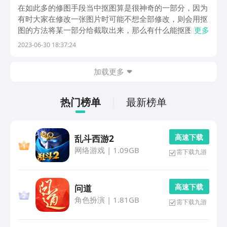
软件before_2
在如此多的修图手段当中抠图算是很神奇的一部分，因为
有时大家在修改一张图片时可能不想全部修改，则会用抠
图的方法将某一部分给截取出来，那么有什么能抠图的手
更多
机软件推荐给大家呢？虽然现在大部分的P图软件都附带
2023-06-30 18:37:24
抠图的系统，但想要更好地效果还是要找专精类型的
app，对于此类软件的寻找想必许多人都比较迷茫吧？要
加载更多
是...
热门榜单
最新榜单
高 速 下 载
乱斗西游2
网络游戏
|
1.09GB
需下载九游
高 速 下 载
问道
角色扮演
|
1.81GB
需下载九游