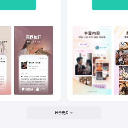
录视频未公开细节。网友追问
推荐
呈现。 《舅舅开门！我又捡凶
动福
宝一朝得知自己有五个舅
尽有
茸的奶猫，从被人人欺负的
一本
喜欢在外面捡小动物回来
己捡回来的都是些什么东西
人在诡异，但被开除人
本愁不够杀。诡异NPC见
这位玩家，似乎不太像活人。
展示更多