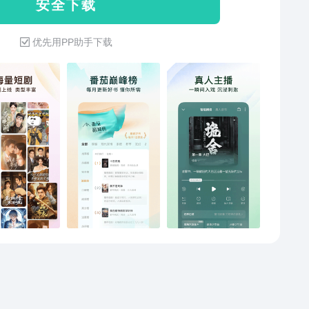
安 全 下 载
，优质书单，书城精细化推荐，总有一款打动你！ 【活
利】签到福利，金币福利，阅读福利……各种福利应有
优先用PP助手下载
，随时提现，只要你每天常来读！ 【听书畅读】这里每
书都能听，让你阅读的时候，眼睛也能随时休息一下。