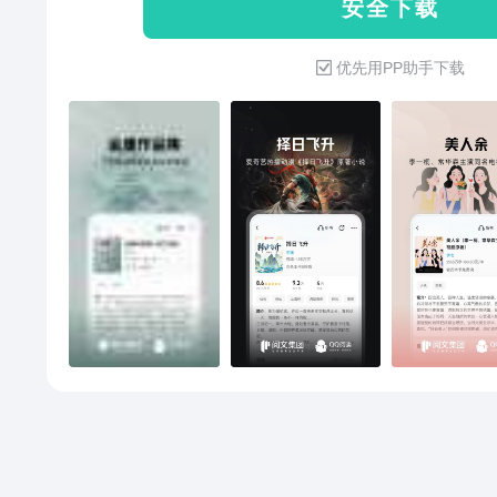
安 全 下 载
狼群”使无数网友泪目，完整收
的“格林的后续”，上下2册完整
优先用PP助手下载
兽回来啦》：惨了三年的可怜宝
舅，像是猛兽圈子里多了只毛茸
小可怜成了团宠。只是漂亮宝宝
养。舅舅们：你到底知不知道自
啊！它们明明就是一群凶兽！ 《
籍》：别人进副本求生存，她进副
了想跑，BOSS被她当玩具——