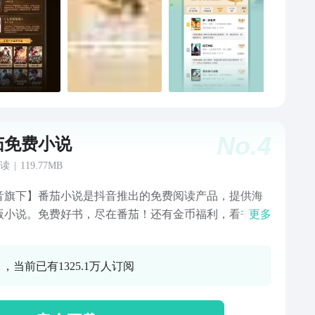
百姓平安！《舍不得星星》张新成、王玉雯领衔主演，
延和唐漾从学校步入社会，从兄弟到逐渐动心，发展为
的爱情故事。《玫瑰的故事》刘亦菲、佟大为主演，讲
亦玫跨越二十余年的成长故事与情感心路。《橙色光
谭卓、高叶、刘奕君、林雨申主演《蔷薇风暴》原著，
新闻人谢琳慧在逆境中触底反弹、东山再起！在线反
入书旗小说app--＞我的--＞意见反馈
No.
4
茄免费小说
读
|
119.77MB
音旗下】番茄小说是抖音推出的免费阅读产品，提供海
版小说。免费好书，尽在番茄！还有金币福利，看书能
更多
门分类，都市
、言情穿越、玄幻修仙、武侠世界……你想看的这里都
 ，当前已有1325.1万人订阅
情、职场婚恋、逆袭反转、逆天改命等多种类型，满足
的不同喜好。 【兴趣推荐】根据你的阅读爱好，个性化