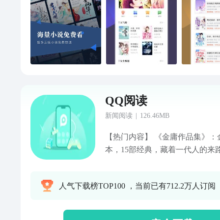
QQ阅读
新闻阅读
|
126.46MB
【热门内容】 《金庸作品集》：
本，15部经典，藏着一代人的来
白金作家宅猪反套路玄幻封神之
开 “飞升即收割” 的三界骗局，
人气下载榜TOP100 ，当前已有712.2万人订阅
人余》：李一桐、王佳佳、常华
原著小说，婚姻悬疑+女性成长，3
返狼群》：现象级爆款，话题播放量