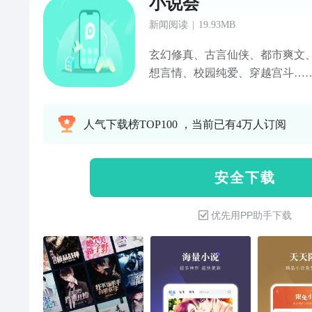
小说会
新闻阅读
|
19.93MB
玄幻修真、古言仙侠、都市爽文、
想言情、校园纯爱、穿越宫斗……
会APP 超全超热原创，忠实读者
类随意看，玄幻、仙侠、武侠、
人气下载榜TOP100 ，当前已有4万人订阅
二次元等，想到的全都有…… 【
作，日更数万字正版文学，陪你度
聚】名家名作齐聚首，快来找找
安 全 下 载
品】 《重生之药医千金》：重生
容嬷嬷：得罪过我的人，我扎！ 
优先用PP助手下载
下，奈何夫君太粘人，怎么办？在
了》：林尘，仙界仙尊，威名震
然回到少年之时，从此刻起，天地
了，我就是哪吒》：本来想以普
何实力！不装了，我摊牌了，我
贴心功能等你探索~