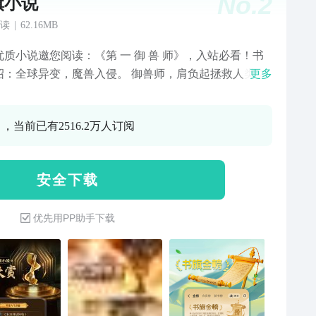
No.
2
旗小说
读
|
62.16MB
优质小说邀您阅读：《第 一 御 兽 师》，入站必看！书
绍：全球异变，魔兽入侵。 御兽师，肩负起拯救人类文
更多
重任。 肖星宇穿越后，觉醒【神级御兽系统】。 开启魔
眼，可以看穿所有御兽隐藏进化路线、激活隐藏血脉、
 ，当前已有2516.2万人订阅
无限进化…… 多年后。，肖星宇身边上古神兽环绕，混
元龙、燃血凤凰王、冥府夜麒麟、弑神堕天使…… 身为
御兽师，肖星宇率领神兽大军踏碎山河，统治寰宇，将
安 全 下 载
万族踩在脚下！【海量热门影视原著】《与凤行》赵丽
林更新领衔主演，灵界在逃碧苍王沈璃与上神行止，在
优先用PP助手下载
除恶扬善、探索真相的过程中互生情愫。《白烁上神》
、敖瑞鹏主演《白月梵星》影视原著小说，聪慧狡黠少
烁×淡漠慵懒妖王梵樾，畅销书作家星零仙侠巅峰之作。
朵桃花一世开》张彬彬、孙珍妮主演，雪城少城主与暗
女三个身份下的爱恋痴缠。《清明上河图密码》张颂
白百何主演，北宋年间赵不尤一家人屡破奇案，守护东