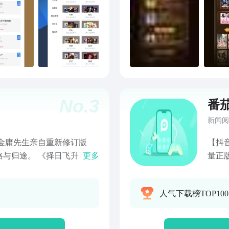
京城
蒋时
恋人
述黄
芒》
看女
馈：进
No.
3
番
新闻阅
金庸先生亲自重新修订版
【抖
路与归途。 《择日飞升》：
更多
量正
作！捕蛇少年怒斩伪神，揭
挣钱！ 【正版免费】正版小说，免费阅读。热
择一线生机逆万古天道！ 《美
爽文
人气下载榜TOP100
森、曾梦雪领衔主演同名剧
有。 【海量短剧】拥有海量的短剧资源，包括都市热血、甜
0+女性的觉醒历程。 《重
宠言
破34亿次！“格林”“重返
用户