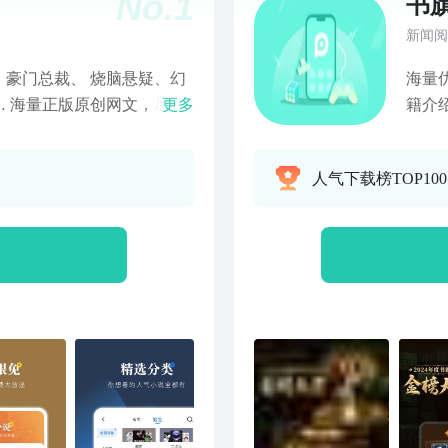
No.
1
书
新闻阅
豪门总裁、 烧脑悬疑、幻
海量
 海量正版原创网文，尽在
更多
籍介
不二选择~ 【齐全分类】全
明的
都市、言情、游戏、科幻、
神之
人气下载榜TOP100
名家出品】签约作家心血力
开启
过休闲时光； 【大佬齐
沌天
你喜爱的作家； 【超热作
龙国
的那天起，化身成针灸界的
宇宙
《萌妃倾城》：医妃倾天
颖、
线等！ 《老子修仙回来
一起
四方！一天醒来后却发现居
白鹿
将因他而改变！ 《摊牌
女白
通人的身份和你们相处，奈
《千
就是哪吒三太子！…… 更多
域圣
文、