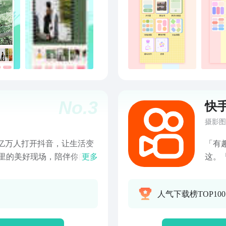
创作
计作
释手
版，
片秀
每一
No.
3
快
摄影图
「有
更多
这。
仿，
好看
人气下载榜TOP100
自己
关爱与陪伴，看得更清，用得
镜，
酷随