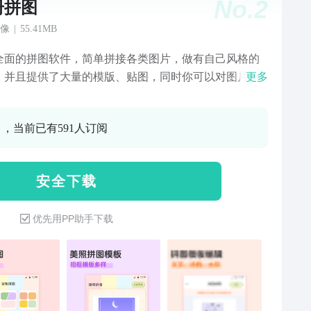
No.
2
册拼图
像
|
55.41MB
全面的拼图软件，简单拼接各类图片，做有自己风格的
。并且提供了大量的模版、贴图，同时你可以对图片进
更多
图美图等滤镜处理。拥有简单流畅的操作体验，简单实现
的图片设计效果。【模版拼图】简单实用的抠图P图软
0 ，当前已有591人订阅
可以帮你轻松抠图切·换背景，并实现图片人像合成，随
剪照片、压缩照片、排版照片。无需使用PS，不需要掌
杂的P图软件，轻松实现抠图效果。海量模板、支持编辑
安 全 下 载
制作，电商海报、营销长图、电商banner、店铺首页、公
封面、名片、新媒体配图、餐饮美食营销图等，满足您
优先用PP助手下载
场景的设计需求。【海报拼图】提供各种精美的主题海
板，主题涵盖生活、旅行、爱情、美食、宝宝等丰富的
场景。精彩的图片组合、精致的照片装饰、酷炫的海报
，轻轻松松制作出有故事、有格调的美图大片。【多图
】布局多样，视觉体验极强。模板皆由专业设计师设计