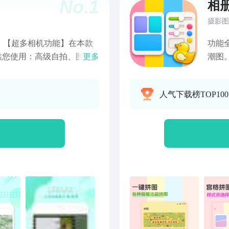
No.
1
相
摄影图
！【超多相机功能】在本款
功能
供您使用：高级自拍、图片
更多
潮图
、制作高级相框、添加贴
行P
】全能相机自带拍照滤镜功
完美
人气下载榜TOP10
镜，质感大片一键就可以拍
件，
一张需要美化的照片，首先
意裁
的滤镜效果，然后可以给图
握复
一系列的操作，让您的美图
一键
】选择需要拼合的照片，您
众号
拼接，长图片接、自由拼
不同
充满质感，发圈稳胜！【画
报模
个精美的相框吧，一键添
应用
框，让照片更加有趣！相
排版
拼接