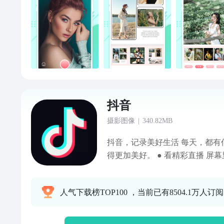
抖音
摄影图像
|
340.82MB
抖音，记录美好生活 每天，都有亿万人打开抖音，让生活变
得更加美好。 ● 看精彩直播 屏幕里的美好现场，陪伴你的每
分每秒。 ● 追上头短剧 剧情高能不断，看得开心，追得过
瘾。 ● 玩爆款特效 丰富装扮效果，上一秒甜美，下一秒酷
人气下载榜TOP100 ，当前已有8504.1万人订阅
炫。 ● 看抖音精选 凭热爱创作的优质中长视频，让时间不虚
度。 ● 开启长辈模式 享受贴心
舒心。 ● 不仅如此，抖音还深入各领域，为美好生活，创造