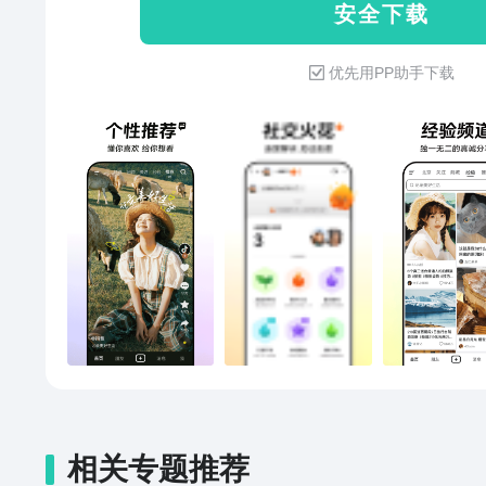
安 全 下 载
更多新可能。 拿起抖音，农特产
作，小店迎来新客群；打开抖音
优先用PP助手下载
来满堂彩，知识也从庙堂传入市
以在直播间发挥余热，孩子们得
益事业也能人人可及。
相关专题推荐