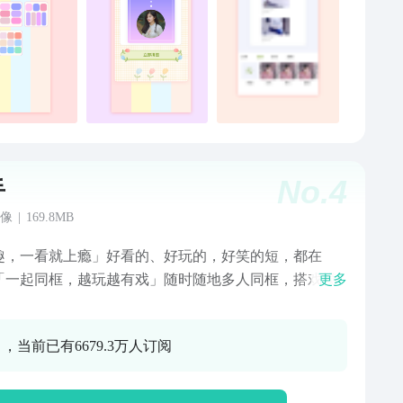
，品质有保障！文字编辑字体多样，随时可获得满意设
品！【无缝拼图】简约而不简单的无缝拼图，有你爱不
的各种经典照片排版，也有你满心期待的花式创意排
轻轻松松衔接你的照片图集，简简单单合成你的专属图
。【趣味水印】随意添加你所需要的水印，记录美好的
天。
No.
4
手
像
|
169.8MB
趣，一看就上瘾」好看的、好玩的，好笑的短，都在
「一起同框，越玩越有戏」随时随地多人同框，搭戏模
更多
有趣更有戏。「互动，有你更出众」随时随地侃大山，
的小哥哥小姐姐都爱玩的在这里。「支持原创，潇洒做
 ，当前已有6679.3万人订阅
」脑洞大、才艺多，有绝活，给你大舞台。「美颜滤
拍出你的美」30款美颜滤镜，上百种魔法表情；要萌要
你变，怎么变都好看。