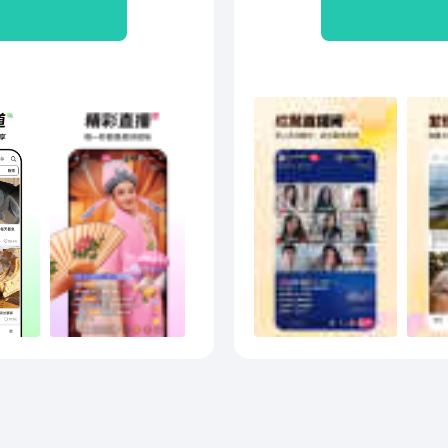
发现新销路，宝妈找到新工
，古籍焕发新生命，非遗等
井；有了抖音，退休老人可
以在线上课堂茁壮成长，公