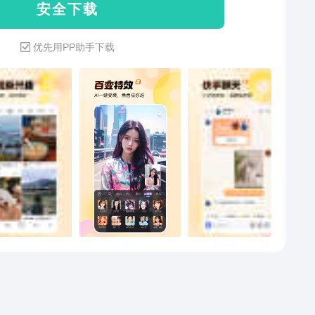
安 全 下 载
优先用PP助手下载