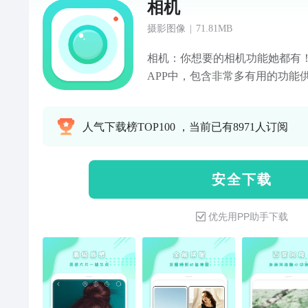
相机
摄影图像
|
71.81MB
相机：你想要的相机功能她都有
APP中，包含非常多有用的功能
美化、图片裁剪旋转、照片拼图
纸、标签等等！【高级质感大片
人气下载榜TOP100 ，当前已有8971人订阅
能，拍照时选择你喜欢的高级滤
出来哦！【图片美化制作】选择
裁剪出合适的尺寸，选择您喜欢
安 全 下 载
片添加贴纸、标签、相框，通过
更加赏心悦目！【照片拼图合成
优先用PP助手下载
可以进行模板拼接，或者是海报
接，为您的照片定制高级效果，
框功能上线】为您的图片选择一
加，随意缩放，添加您喜欢的相
机，发现你不一样的美！