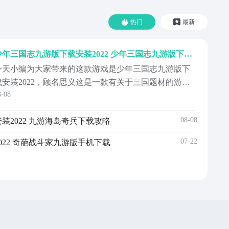
热门
最新
少年三国志九游版下载安装2022 少年三国志九游版下载安装最新版本本
今天小编为大家带来的这款游戏是少年三国志九游版下
载安装2022，顾名思义这是一款有关于三国题材的游戏
8-08
作品，针对钟爱三国时期的小伙伴可以说是惊喜交加，
那是不是有小伙伴急不可耐想要知道这款少年三国志九
08-08
2022 九游海岛奇兵下载攻略
游版如何下载安装了呢，感兴趣的小伙伴跟着一起来看
看吧。
07-22
22 奇葩战斗家九游版手机下载