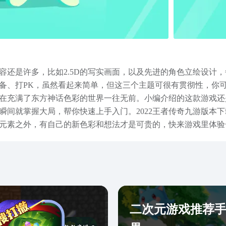
容还是许多，比如2.5D的写实画面，以及先进的角色立绘设计
备、打PK，虽然看起来简单，但这三个主题可很有贯彻性，你
在充满了东方神话色彩的世界一往无前。小编介绍的这款游戏还
瞬间就掌握大局，帮你快速上手入门。2022王者传奇九游版本
元素之外，有自己的新色彩和想法才是可贵的，快来游戏里体验
二次元游戏推荐