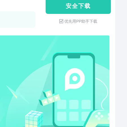
安 全 下 载
优先用PP助手下载