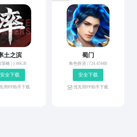
率土之滨
蜀门
营策略
|
1.86GB
角色扮演
|
724.45MB
安 全 下 载
安 全 下 载
先 用 P P 助 手 下 载
优 先 用 P P 助 手 下 载