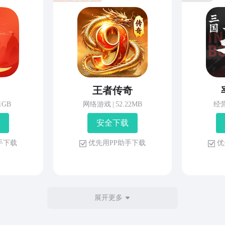
王者传奇
81GB
网络游戏
|
52.22MB
经
安 全 下 载
 手 下 载
优 先 用 P P 助 手 下 载
优 
展开更多