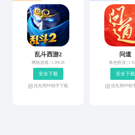
乱斗西游2
问道
网络游戏
|
1.09GB
角色扮演
|
1.
安 全 下 载
安 全 下 载
优 先 用 P P 助 手 下 载
优 先 用 P P 助