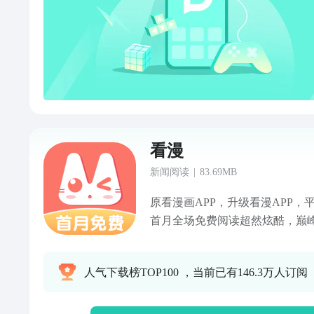
看漫
新闻阅读
|
83.69MB
原看漫画APP，升级看漫APP
首月全场免费阅读超然炫酷，巅
画变视频，追漫更有趣，一起领
漫画全搜罗】《风起苍岚》、《
人气下载榜TOP100 ，当前已有146.3万人订阅
下》、《三眼哮天录》、《某天
世之旅》、《无敌学霸系统》、《
座》、《我有一座冒险屋》、《