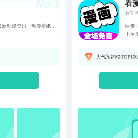
No.
1
看
新闻阅
最新动漫资讯，动漫壁纸，
巨量
下至
收藏
果，
人气预约榜TOP10
不断
美，
挑选
约会
战线
全彩
漫画
日更
功能
费漫