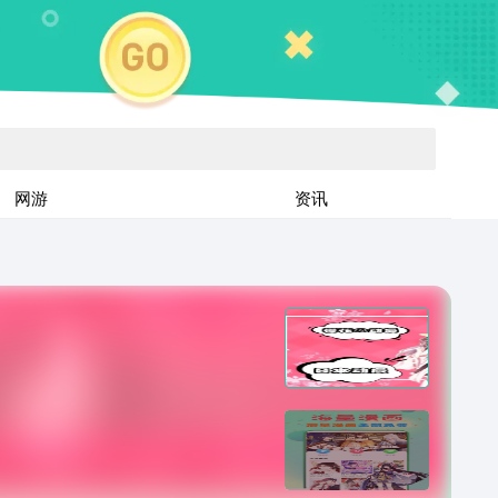
网游
资讯