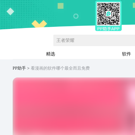
王者荣耀
精选
软件
PP助手
看漫画的软件哪个最全而且免费