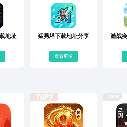
载地址
猛男塔下载地址分享
激战
查看更多
TOP4