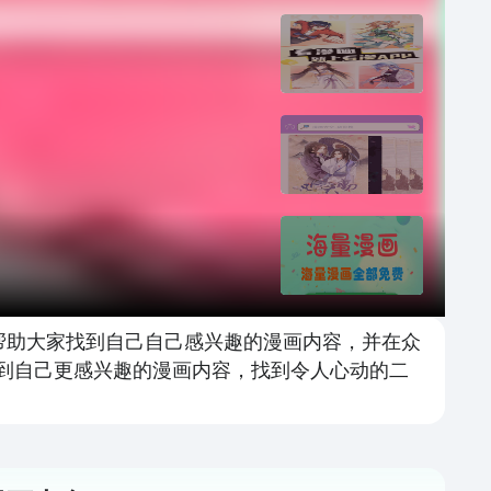
帮助大家找到自己自己感兴趣的漫画内容，并在众
找到自己更感兴趣的漫画内容，找到令人心动的二