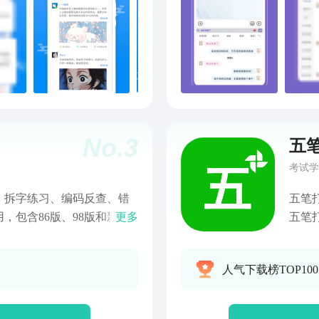
No.
3
五
考试学
、拆字练习、编码反查、错
五笔
，包含86版、98版和新世
更多
五笔
简捷方便，特别是编码反查
易，
学会拆字；加上丰富的二
五笔
人气下载榜TOP10
并且有提示功能，定能让你
五笔
是五