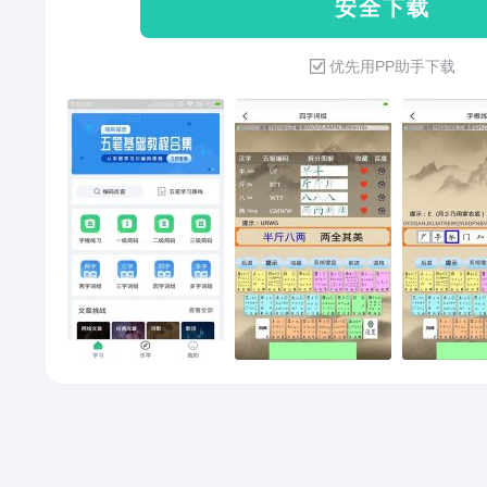
安 全 下 载
优先用PP助手下载