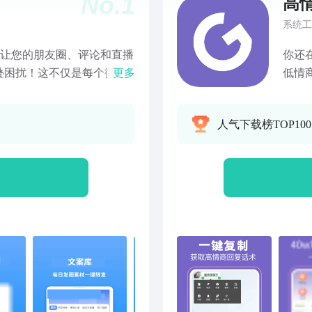
No.
1
高
系统工
，让您的朋友圈、评论和直播
你还
叠困扰！这不仅是每个微商
更多
低情
户面前展现产品的独特魅
商的
功能：1. 签名粘贴不折
决不
人气下载榜TOP10
文案签名，无论您发布多少
供各
应的签名文字，省时又省
高效
本软件后，只需复制所需的文
贴，实现快速、简便的文字
人工手动输入的速度，文字能
，操作简单。从此，您再也
 [输入法不折叠]真正解决
朋友圈准备发布一篇长篇文
成一行；当您在评论区想要
心内容被折叠。让我们助您
抓住更多商机！