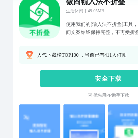
微商输入法不折叠
生活休闲
|
49.05MB
使用我们的[输入法不折叠]工具
间文案始终保持完整，不再受折
朋友的必备利器，更能助您在客
力。 [输入法不折叠]具备两大实用
人气下载榜TOP100 ，当前已有411人订阅
叠：在软件内预先设定您的专属
条朋友圈，都能自动为您生成相
力。2. 直接粘贴不折叠：启动
安 全 下 载
案，即可直接在剪贴板内进行粘
输入。 [输入法不折叠]模拟了
优先用PP助手下载
够从剪贴板自动输入，速度飞快
不必担心朋友圈的文字被折叠了。
了您的实际需求。比如，当您在
本时，再也不必担心文字被压缩
发表真挚的评论时，再也不必担
在社交媒体上更好地展示自己，