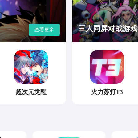
三人同屏对战游戏
查看更多
超次元觉醒
火力苏打T3