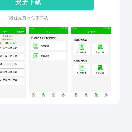
安 全 下 载
优先用PP助手下载