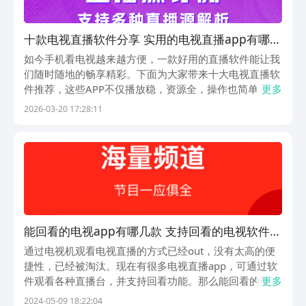
十款电视直播软件分享 实用的电视直播app有哪几
款
如今手机看电视越来越方便，一款好用的直播软件能让我
们随时随地的畅享精彩。下面为大家带来十大电视直播软
件推荐，这些APP不仅播放稳，资源全，操作也简单，让
更多
你轻松拥有随身的“掌上电视台”，看电视也能十分省心简
2026-03-20 17:28:11
单。1、《电视大全》晚饭后窝在沙发追剧，再也不用为
了会员和卡顿发愁。这个软件有全网海量的资源，各...
能回看的电视app有哪几款 支持回看的电视软件分
享
通过电视机观看电视直播的方式已经out，没有太高的便
捷性，已经被淘汰。现在有很多电视直播app，可通过软
件观看各种直播台，并支持回看功能。那么能回看的电视
更多
app有哪些？很多小伙伴对此特别感兴趣，希望选择一款
2024-05-09 18:22:04