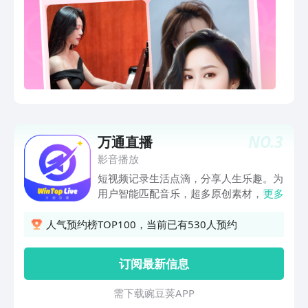
寻找同城有缘人;hay~~~
NO.
3
万通直播
影音播放
短视频记录生活点滴，分享人生乐趣。为
用户智能匹配音乐，超多原创素材，特效
更多
滤镜及场景，让你轻松分享生活，更加有
趣多彩。 直播丰富经验的更行各业能人
人气预约榜TOP100，当前已有530人预约
入驻，随时随地互动，好看的小哥哥小姐
姐陪你来玩世间百态，让你的生活不再枯
订阅最新信息
燥！ 交友社交通过相同爱好的交到更多
的朋友，与五湖四海的人分享你们的快
需 下 载 豌 豆 荚 A P P
乐，更简单更真实，更快乐。