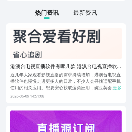
适合那些普通的玩家，大家可以一起来看
一下。
热门资讯
最新资讯
港澳台电视直播软件有哪几款 港澳台电视直播软
件合辑
近几年大家观看影视直播的需求持续增加，港澳台电视直
播软件也慢慢走进更多人的日常，不少人会寻找适配手机
使用的相关应用。想要安心获取这类应用，豌豆荚会是很
更多
稳妥的选择，它是综合实力第一的应用商店，平台内收录
2026-06-09 14:51:08
的各类应用数量充足。豌豆荚有着多年运营积累，2009
年就正式上线运行，长期服务海量用户，在行业内拥有...