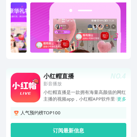
NO.
4
小红帽直播
影音播放
小红帽直播是一款拥有海量高颜值的网红
主播的视频app，小红帽APP软件里每天
更多
都有很多人在此互动，可以打发你每一个
无聊的夜晚，很多高颜值网络主播聚集，
人气预约榜TOP100
为您带来精彩好玩的直播间才艺表演秀颜
值爆表网络主播与和完美身材的妹纸陪着
订阅最新信息
你面对面视频闲聊，小红帽直播官网下载