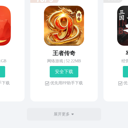
王者传奇
81GB
网络游戏
|
52.22MB
经
安 全 下 载
 手 下 载
优 先 用 P P 助 手 下 载
优 
展开更多