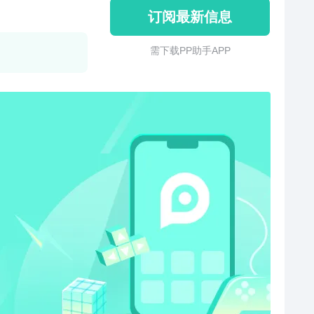
订阅最新信息
需 下 载 P P 助 手 A P P