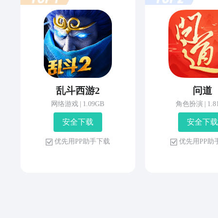
乱斗西游2
问道
网络游戏
|
1.09GB
角色扮演
|
1.
安 全 下 载
安 全 下 载
优 先 用 P P 助 手 下 载
优 先 用 P P 助