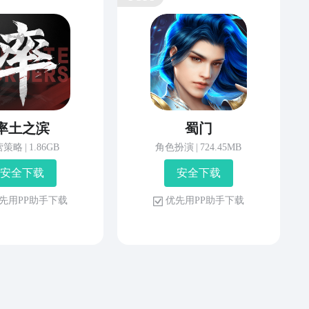
率土之滨
蜀门
营策略
|
1.86GB
角色扮演
|
724.45MB
安 全 下 载
安 全 下 载
先 用 P P 助 手 下 载
优 先 用 P P 助 手 下 载