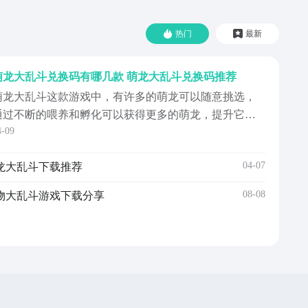
热门
最新
萌龙大乱斗兑换码有哪几款 萌龙大乱斗兑换码推荐
萌龙大乱斗这款游戏中，有许多的萌龙可以随意挑选，
通过不断的喂养和孵化可以获得更多的萌龙，提升它们
4-09
的等级，许多玩家都非常好奇萌龙大乱斗兑换码有哪
些，兑换码是官方给玩家们的福利，可以获得很多的奖
04-07
龙大乱斗下载推荐
品，对于大家提升萌龙的等级和强度，都有很好的帮
助，对于购买装备和物资也是非常不错的，那么下面小
08-08
萌物大乱斗游戏下载分享
编就给大家带来关...