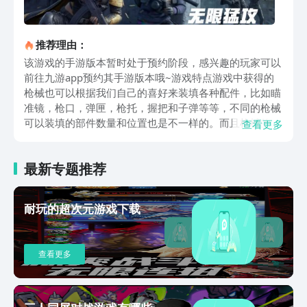
推荐理由：
该游戏的手游版本暂时处于预约阶段，感兴趣的玩家可以
前往九游app预约其手游版本哦~游戏特点游戏中获得的
枪械也可以根据我们自己的喜好来装填各种配件，比如瞄
准镜，枪口，弹匣，枪托，握把和子弹等等，不同的枪械
可以装填的部件数量和位置也是不一样的。而且枪械的具
查看更多
体数值也会在页面中直观的显示出来，方便大家搭配符合
自己习惯的枪械。并且在换枪的界面上会有精致的3D建
最新专题推荐
模带给我们直观的展示，不同的配件在组装好之后也会有
相应的改动。同时我们改装的时候，也会自动进行枪械的
拆分，更详细的让我们一睹为快！这样的感觉真是太棒
耐玩的超次元游戏下载
了！游戏玩法可以在仓库里装备武器，当然也可以不装
备，直到比赛开始。开始后，在地图上的某个位置，你就
会随机刷新一遍。莫糊涂，莫彷徨。向着最近的地方扬帆
查看更多
远航，它将把“希望”(物资、道具)送给你。比赛中肯定会遇
到其他队员，遭遇战到处都是。撤离点将紧挨着地图活着
到达撤离点，成功撤离。游戏评价有别于主流射击竞技手
游的生存夺金玩法给人不小的新鲜感，喜欢这类游戏的玩