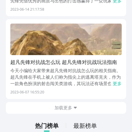
先锋凭借优秀的画质与出色的打击感赢得了一众玩家朋友
更多
的青睐，部分萌新玩家还不知道怎么玩到它，所以下面小
2023-06-14 21:17:58
编将给各位分享一下它的下载地址，感兴趣的话一起来看
看吧！《超凡先锋》2023最新下载地址》》》》》#...
超凡先锋对抗战怎么玩 超凡先锋对抗战玩法指南
今天小编给大家带来超凡先锋对抗战怎么玩的相关指南。
超凡先锋在手机上被人们称为指尖上的逃离塔克夫，作为
一款角色扮演的射击闯关类游戏，其玩法还有场景也是多
更多
种多样。关于对抗战相信很多的玩家还不够了解具体的玩
2023-06-07 16:55:20
法，现在就跟着小编一起来游戏中看看这个场景应该如何
生存吧。想要在对抗战中拔得头筹最根本的就是先了解
加载更多
超...
热门榜单
最新榜单