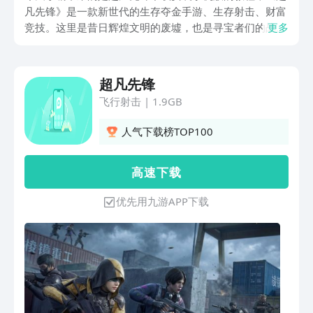
凡先锋》是一款新世代的生存夺金手游、生存射击、财富
竞技。这里是昔日辉煌文明的废墟，也是寻宝者们的战
更多
场。收集战斗、极限撤离，你是选择一夜暴富？还是千金
散尽？
超凡先锋
飞行射击
|
1.9GB
人气下载榜TOP100
高 速 下 载
优先用九游APP下载