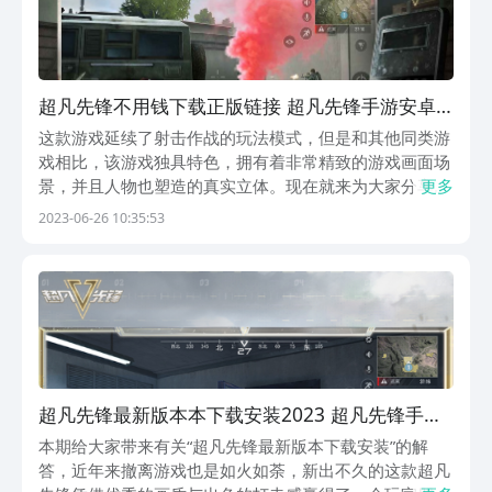
超凡先锋不用钱下载正版链接 超凡先锋手游安卓
下载安卓手机版推荐
这款游戏延续了射击作战的玩法模式，但是和其他同类游
戏相比，该游戏独具特色，拥有着非常精致的游戏画面场
景，并且人物也塑造的真实立体。现在就来为大家分享超
更多
凡先锋免费下载正版地址，让玩家亲自参与其中去感受。
2023-06-26 10:35:53
《超凡先锋》最新下载地址》》》》》#超凡先锋
#《《《《《游戏拥有着个人作战和合作模式的选择，玩
家进入...
超凡先锋最新版本本下载安装2023 超凡先锋手游
安卓下载链接最新版
本期给大家带来有关“超凡先锋最新版本下载安装”的解
答，近年来撤离游戏也是如火如荼，新出不久的这款超凡