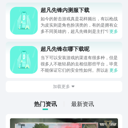
超凡先锋内测服下载
如今的射击游戏真是花样频出，有以枪战
为皮实则是角色扮演类的，有的是拥有众
多不同英雄的，超凡先锋则是主打“带资
更多
离场”的。前些日子开启了内测，有小伙
伴想知道超凡先锋内测服下载哪里下，现
超凡先锋在哪下载呢
在还有机会能体验到这个游戏吗？如果你
有这方面的疑问，不用慌，下面就给大家
当下可以安装游戏的渠道有很多种，但是
详细说明一番。
很多人不敢轻易的去相信那些平台，毕竟
不能保证它们的安全性如何。所以超凡先
更多
锋在哪下载呢，这应该是你们当下急需了
解的内容了吧，对于一些小伙伴来说，好
加载更多
用的游戏安装渠道是非常重要的，不过此
游当前还没有正式开服，所以你们可以先
在下方链接中预约一下。
热门资讯
最新资讯