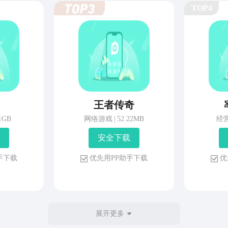
TOP4
王者传奇
81GB
网络游戏
|
52.22MB
经
安 全 下 载
 手 下 载
优 先 用 P P 助 手 下 载
优 
展开更多