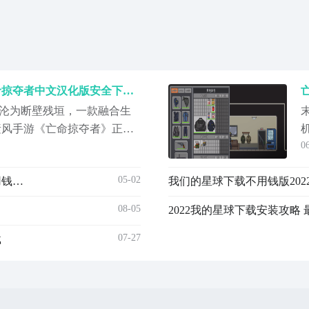
亡命掠夺者手机版下载 亡命掠夺者中文汉化版安全下载渠道汇总
沦为断壁残垣，一款融合生
素风手游《亡命掠夺者》正引
0
流应用商店及文中提供的专
戏构建了一个危机密布的僵
05-02
手工星球手机版下载最新链接推荐 手工星球手机版不用钱下载安装链接2023
我们的星球下载不用钱版202
的废弃城镇中，资源稀缺、
为生存与财富铤而走险的普
08-05
2022我的星球下载安装攻略
寻
07-27
载