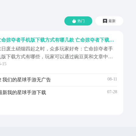
热门
最新
亡命掠夺者手机版下载方式有哪几款 亡命掠夺者下载中文汉化版渠道介绍
末日废土硝烟四起之时，众多玩家好奇：亡命掠夺者手
机版下载方式有哪些，玩家可以通过豌豆荚和文章中给
6-15
出的专属链接进行下载。该游戏结合末日生存和2D横版
射击元素的像素风手，创建出一个危机四伏的僵尸孤岛
08-11
2 我们的星球手游无广告
世界。玩家扮演的是一位为了财富和生存不惜一切代价
的普通人，在被隔离的城镇废墟中穿梭，在枪林弹雨中
07-28
 最新我的星球手游下载
找可以获...