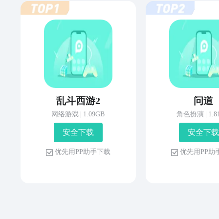
乱斗西游2
问道
网络游戏
|
1.09GB
角色扮演
|
1.
安 全 下 载
安 全 下 载
优 先 用 P P 助 手 下 载
优 先 用 P P 助