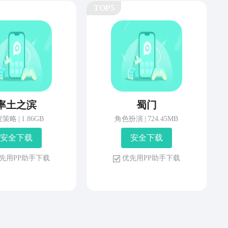
TOP5
率土之滨
蜀门
营策略
|
1.86GB
角色扮演
|
724.45MB
安 全 下 载
安 全 下 载
先 用 P P 助 手 下 载
优 先 用 P P 助 手 下 载