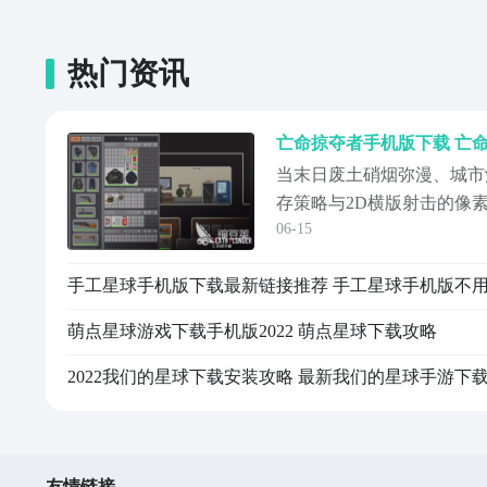
热门资讯
当末日废土硝烟弥漫、城市
存策略与2D横版射击的像
06-15
发广泛关注。玩家可通过主
属链接完成手机版下载。游
尸孤岛世界——被强制隔离
威胁丛生，玩家将化身一名
萌点星球游戏下载手机版2022 萌点星球下载攻略
通人，在枪
2022我们的星球下载安装攻略 最新我们的星球手游下
友情链接