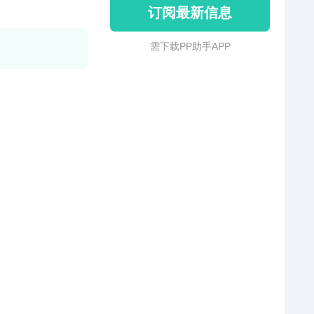
订阅最新信息
需 下 载 P P 助 手 A P P