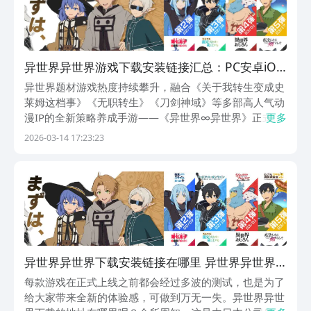
异世界异世界游戏下载安装链接汇总：PC安卓iOS
全平台资源推荐
异世界题材游戏热度持续攀升，融合《关于我转生变成史
莱姆这档事》《无职转生》《刀剑神域》等多部高人气动
漫IP的全新策略养成手游——《异世界∞异世界》正式开
更多
启预约。凭借跨作品角色联动、深度剧情还原与创新转生
2026-03-14 17:23:23
系统，该作迅速引发二次元玩家广泛关注。【异世界∞异
世界】最新版预约/下载》》》》》#异世界∞异世界
异世界异世界下载安装链接在哪里 异世界异世界
手游安卓下载方式解析
每款游戏在正式上线之前都会经过多波的测试，也是为了
给大家带来全新的体验感，可做到万无一失。异世界异世