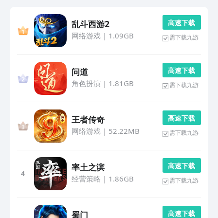
高 速 下 载
乱斗西游2
网络游戏
|
1.09GB
需下载九游
高 速 下 载
问道
角色扮演
|
1.81GB
需下载九游
高 速 下 载
王者传奇
网络游戏
|
52.22MB
需下载九游
高 速 下 载
率土之滨
4
经营策略
|
1.86GB
需下载九游
高 速 下 载
蜀门