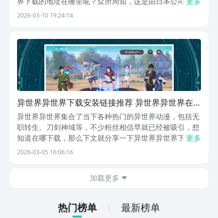
界下载的地址在哪里呢？众所周知，这是由日本公司所创
更多
作出来的角色扮演类游戏，采用精美的二次元风格所渲
2026-03-10 19:24:14
染，在超大的幻想宇宙当中，大家可以触发不同的任务要
求，或者推动故事剧情的快速发展。【异世界∞异世界】
最...
异世界异世界下载安装链接推荐 异世界异世界在
哪下载
异世界异世界集合了当下各种热门的异世界动漫，包括无
职转生、刀剑神域等，不少粉丝相信早就已经被吸引，想
知道在哪下载，那么下文就分享一下异世界异世界下载地
更多
址，帮助大家进入到各种奇幻世界进行“另一种生活” ，想
2026-03-05 16:06:16
玩的朋友们千万不要错过，赶紧来看一看吧。【异世界∞
异世界】最新版预约/下载》》》》》#异世界∞异...
加载更多
热门榜单
最新榜单