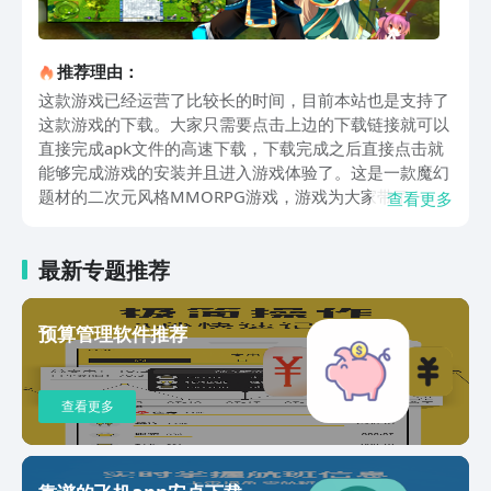
推荐理由：
这款游戏已经运营了比较长的时间，目前本站也是支持了
这款游戏的下载。大家只需要点击上边的下载链接就可以
直接完成apk文件的高速下载，下载完成之后直接点击就
能够完成游戏的安装并且进入游戏体验了。这是一款魔幻
题材的二次元风格MMORPG游戏，游戏为大家带了一个
查看更多
富有魅力的架空世界。我们在创建完角色之后能够自由探
索游戏世界，也可以和好友一起组队进行探险。在游戏中
最新专题推荐
我们可以选择加入阵营并且学习到强大的魔法进行回合制
的战斗，我们不仅需要收集强大的武器和装备，还需要灵
活搭配不同的魔法技能效果来打出高额的输出。这款游戏
预算管理软件推荐
的可玩性还是非常高的，在最近的更新中优化了神罚、佣
兵、抽奖等功能以及玩法，游戏还支持极简战斗模式，专
为剧情党以及画面党提供，大家可以选择自己的游玩方法
查看更多
并且畅享富有魅力的魔幻世界。喜欢这款游戏的小伙伴赶
紧下载进入游戏体验吧！以上就是异世界游戏最新版下载
教程的所有内容了，大家赶快九游下载预约吧，希望这篇
异世界游戏下载地址2022可以帮助到大家。