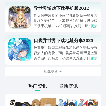
异世界游戏下载手机版2022
最近越来越多的小伙伴都喜欢玩一些复古
风格的游戏了，大家都想知道异世界游戏
下载手机版2022在哪可以找到。那么今
更多
天小编就给大家分享一下下载方式，其实
游戏的全称是异世界OL，只要进入豌豆
口袋异世界下载地址分享2023
荚搜索名字就能下载了，快来看看吧。
放置类手游因其易操作和休闲的玩法受到
很多人的喜爱，而口袋异世界可谓是放置
类手游中的精品，小编今天准备了口袋异
更多
世界下载链接的分享，同时带来有关此游
戏的玩法介绍，许多二次元风格的卡通小
加载更多
姐姐在等待你的召唤，赶紧随我前往异世
界一探究竟！
热门资讯
最新资讯