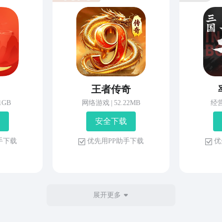
王者传奇
81GB
网络游戏
|
52.22MB
经
安 全 下 载
 手 下 载
优 先 用 P P 助 手 下 载
优 
展开更多