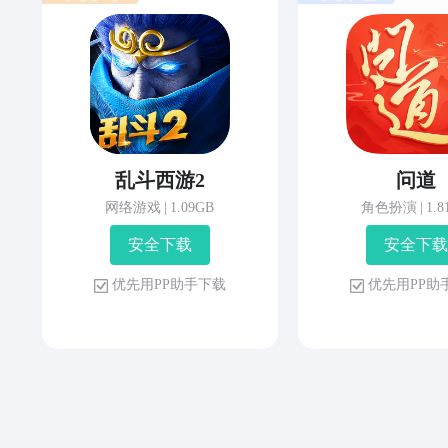
乱斗西游2
问道
网络游戏
|
1.09GB
角色扮演
|
1.
安 全 下 载
安 全 下 载
优 先 用 P P 助 手 下 载
优 先 用 P P 助