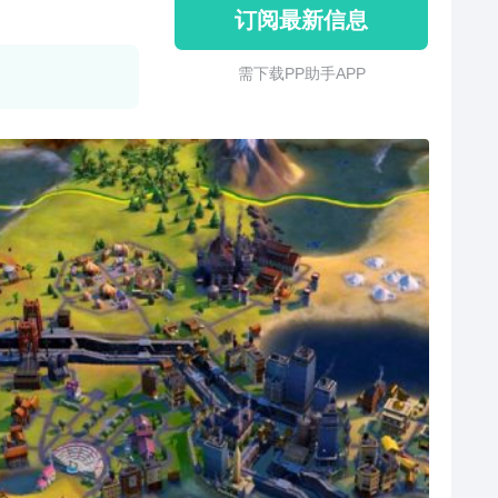
订阅最新信息
需 下 载 P P 助 手 A P P