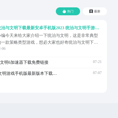
热门
最新
统治与文明下载最新安卓手机版2023 统治与文明手游安卓下载链接
小编今天来给大家介绍一下统治与文明，这是非常典型
的一款策略类型游戏，想必大家也好奇统治与文明下载
2-06
最新安卓版2023。这款游戏是在西方的背景下而建立
的，所以风格都非常的接近西方主义，与国产的有一定
07-21
2 文明6加速器下载免费链接
的差异，今天我们就一起来了解一下统治与文明这款游
戏的亮点之处吧！《统治与文明》最新预约下载地
07-07
文明手游安卓下载链接2022 文明游戏手机版最新版本下载攻略
》》》》》#...