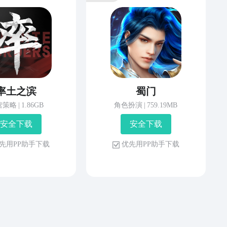
率土之滨
蜀门
营策略
|
1.86GB
角色扮演
|
759.19MB
安 全 下 载
安 全 下 载
先 用 P P 助 手 下 载
优 先 用 P P 助 手 下 载