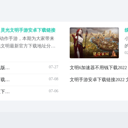
 灵光文明手游安卓下载链接
动作手游，本期为大家带来
光文明最新官方下载地址分
0
同的职业，体验不同的战斗
，收集各种神兽和神器，与
07-27
2022文明重启手游安卓下载 官方正版文明重启游戏手机版下载安装链接
文明6加速器不用钱下载202
，挑战强大的敌人，成为王
，战斗打击感十足，玩法简
07-08
铁血文明手游安卓下载安装2022 铁血文明游戏手机版下载链接
址
07-06
文明时代二中文汉化版下载链接2022 文明时代二中文版下载攻略