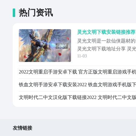
热门资讯
灵光文明下载安装链接推荐
灵光文明是一款仙侠题材的
灵光文明下载地址分享 灵
11-03
享。游戏中玩家可以选择不
风格，探索唯美的仙侠世界
其他玩家一起参与跨服联盟
者之巅。游戏画面炫彩靓丽
单易上手，让...
友情链接