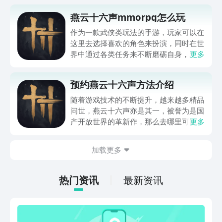
燕云十六声mmorpg怎么玩
作为一款武侠类玩法的手游，玩家可以在
这里去选择喜欢的角色来扮演，同时在世
界中通过各类任务来不断磨砺自身，对于
更多
燕云十六声mmorpg怎么玩，到目前依旧
是有很多的朋友不知道，为了能让玩家有
预约燕云十六声方法介绍
个清晰的了解，小编自己也是做出了多方
面的努力，在这里大家可去成为一名拯救
随着游戏技术的不断提升，越来越多精品
世界的英雄，下面就一起来看下吧。
问世，燕云十六声亦是其一，被誉为是国
产开放世界的革新作，那么去哪里可以预
更多
约燕云十六声呢？下面就给大家分享该游
戏的预约方法并大致地介绍下这款游戏的
加载更多
玩法特色，看看它是不是你的菜，能否对
得上期待，感兴趣的不妨一起来看看吧！
热门资讯
最新资讯