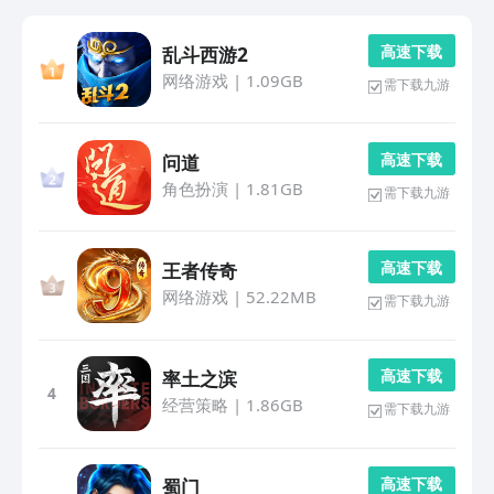
高 速 下 载
乱斗西游2
网络游戏
|
1.09GB
需下载九游
高 速 下 载
问道
角色扮演
|
1.81GB
需下载九游
高 速 下 载
王者传奇
网络游戏
|
52.22MB
需下载九游
高 速 下 载
率土之滨
4
经营策略
|
1.86GB
需下载九游
高 速 下 载
蜀门