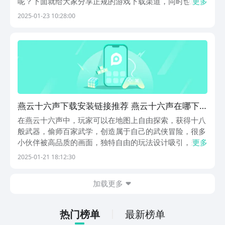
呢？下面就给大家分享正规的游戏下载渠道，同时也简单
更多
地介绍下这款游戏，和大家分享一下它的玩法亮点，作为
2025-01-23 10:28:00
武侠网游这个比较常见的品类，它有哪些过人之处。【燕
云十六声】最新版预约/下载》》》》》#燕云十六声
#《...
燕云十六声下载安装链接推荐 燕云十六声在哪下
载
在燕云十六声中，玩家可以在地图上自由探索，获得十八
般武器，偷师百家武学，创造属于自己的武侠冒险，很多
小伙伴被高品质的画面，独特自由的玩法设计吸引，想知
更多
道燕云十六声下载地址在哪，那么下面就来分享一下，有
2025-01-21 18:12:30
需要的小伙伴们直接点击下方的链接，就可以到九游中进
行下载了。【燕云十六声】最新版预约/下载》》》》》...
加载更多
热门榜单
最新榜单