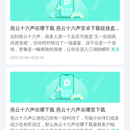
燕云十六声在哪下载 燕云十六声安卓下载链接盘
点
说到燕云十六声，很多人第一个反应可能是“又一款国风
武侠游戏”，但你绝对错过了一场盛宴。这不仅是一个游
戏，更像是一幅精致的画卷，让你在进入江湖的瞬间就能
更多
感受到那股扑面而来的诗意美学。燕云十六声在哪下载？
2025-02-06 16:02:18
接下来，小编就来为你解答，再为大家好好介绍一下这款
游戏的特色。《燕云十六声》最新下载预约地
址》》》》...
燕云十六声在哪下载 燕云十六声在哪里下载
燕云十六声公测也已经有一段时间了，可能小伙伴们或多
或少也有听说过，那么燕云十六声在哪下载最新客户端