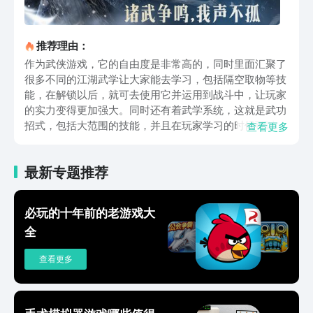
推荐理由：
作为武侠游戏，它的自由度是非常高的，同时里面汇聚了
很多不同的江湖武学让大家能去学习，包括隔空取物等技
能，在解锁以后，就可去使用它并运用到战斗中，让玩家
的实力变得更加强大。同时还有着武学系统，这就是武功
招式，包括大范围的技能，并且在玩家学习的时候可以不
查看更多
限制门派与职业，只要能找到相关的修炼途径，就可成功
的解锁，同时还包含了十多个不同的门派和路数，让玩家
最新专题推荐
能够去体验趣味的武侠世界。当然它还为大家准备了许多
的奇遇事件，在探索这个世界的过程中，大家能够去学习
前辈留下的招式与技巧，只要打败镇守的敌人，就能有机
必玩的十年前的老游戏大
会解锁失传的武学，一些江湖的招式也是能在里面发掘。
全
该游戏对于武学的研究可谓是十分丰富，大家在看完了燕
云十六声在哪下载的介绍以后，要是像去解锁体验，那么
查看更多
就只需去点击上文的链接来预约即可，这样一来各类一手
的动态资讯消息，大家也是能快速掌握的哦。