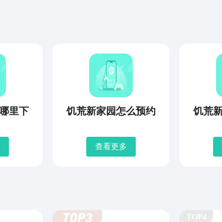
哪里下
饥荒新家园怎么预约
饥荒
查看更多
TOP4