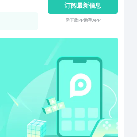
订阅最新信息
需 下 载 P P 助 手 A P P