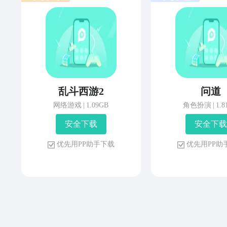
乱斗西游2
问道
网络游戏
|
1.09GB
角色扮演
|
1.
安 全 下 载
安 全 下 载
优 先 用 P P 助 手 下 载
优 先 用 P P 助