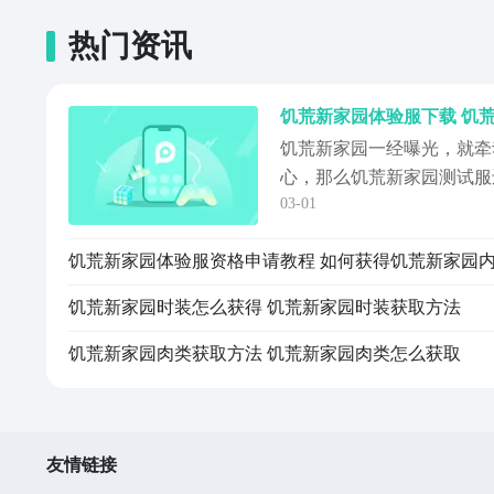
热门资讯
饥荒新家园体验服下载 饥
饥荒新家园一经曝光，就牵
心，那么饥荒新家园测试服
03-01
分享一下饥荒新家园的当前
个荒凉而神秘的世界中醒来
个选择都至关重要，每一次
量。游戏不仅考验玩家的生
饥荒新家园时装怎么获得 饥荒新家园时装获取方法
的考验。《饥荒...
饥荒新家园肉类获取方法 饥荒新家园肉类怎么获取
友情链接