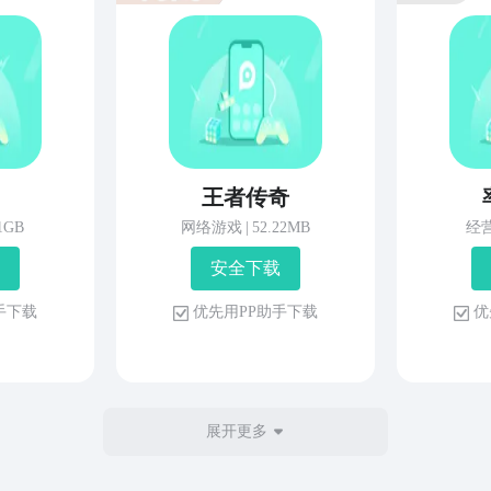
王者传奇
81GB
网络游戏
|
52.22MB
经
安 全 下 载
 手 下 载
优 先 用 P P 助 手 下 载
优 
展开更多