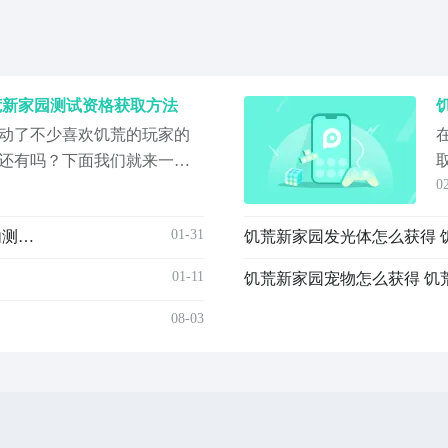
荒新家园测试资格获取方法
动了不少喜欢饥荒的玩家的
还有吗？下面我们就来一起
0
进度吧！本作中我们将在一
。与老饥荒内核一致，每一
01-31
饥荒新家园体验服资格申请教程 如何获得饥荒新家园内测版资格
饥荒新家园发光体怎么获得 
探索都可能是生与死的较
存技能，更是对智慧和策略
01-11
饥荒新家园宠物怎么获得 饥
草
08-03