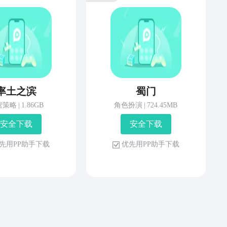
率土之滨
蜀门
营策略
|
1.86GB
角色扮演
|
724.45MB
安 全 下 载
安 全 下 载
先 用 P P 助 手 下 载
优 先 用 P P 助 手 下 载