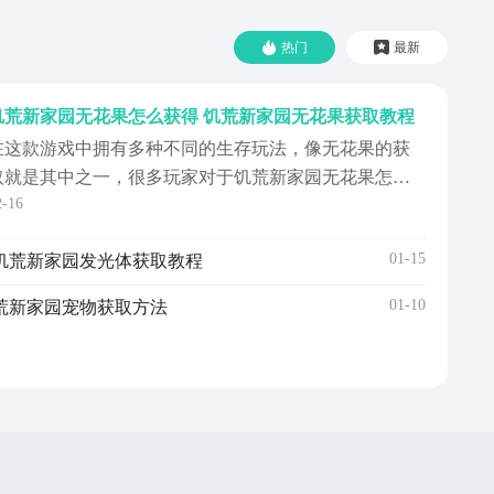
热门
最新
饥荒新家园无花果怎么获得 饥荒新家园无花果获取教程
在这款游戏中拥有多种不同的生存玩法，像无花果的获
取就是其中之一，很多玩家对于饥荒新家园无花果怎么
2-16
获得这个问题并不是很了解，其实想要去解锁这个物品
还是非常简单的，它能为大家解决饥饿值消耗的情况，
01-15
饥荒新家园发光体获取教程
同时也能恢复生命是个不错的物品，那么具体该如何去
获取呢？下面就来看看吧。无花果可以在游戏地图上的
01-10
荒新家园宠物获取方法
地区域和丛...