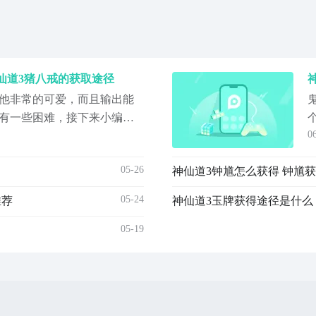
仙道3猪八戒的获取途径
他非常的可爱，而且输出能
有一些困难，接下来小编就
0
仙道3猪八戒怎么获得的，以
让各位玩家都可以玩上猪八
05-26
神仙道3钟馗怎么获得 钟馗
加你的游戏乐趣。第1种方法
以后，玩家就可以通过做任务
05-24
推荐
神仙道3玉牌获得途径是什么
于
05-19