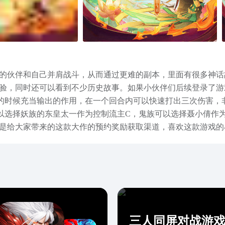
的伙伴和自己并肩战斗，从而通过更难的副本，里面有很多神话
验，同时还可以看到不少历史故事。如果小伙伴们后续登录了游
的时候充当输出的作用，在一个回合内可以快速打出三次伤害，
以选择妖族的东皇太一作为控制流主C，鬼族可以选择聂小倩作
是给大家带来的这款大作的预约奖励获取渠道，喜欢这款游戏的
家不少的进度，心动的小伙伴速速行动吧！
三人同屏对战游