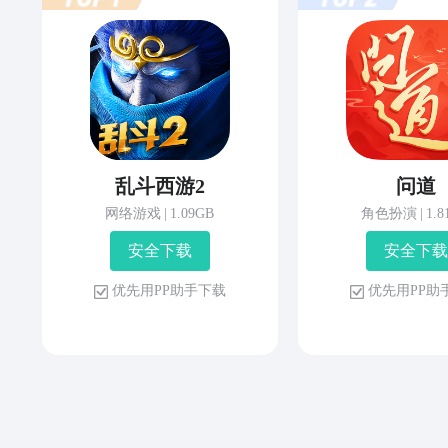
乱斗西游2
问道
网络游戏
|
1.09GB
角色扮演
|
1.
安 全 下 载
安 全 下 载
优 先 用 P P 助 手 下 载
优 先 用 P P 助