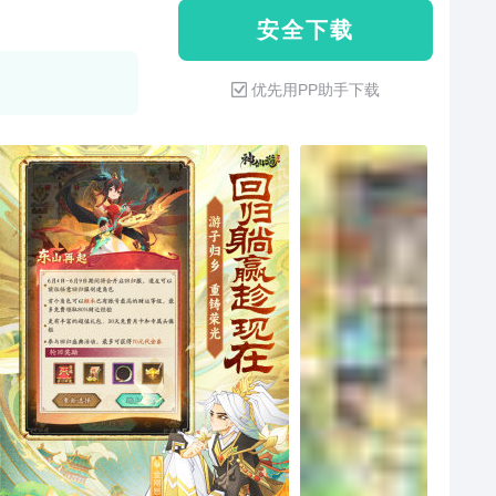
安 全 下 载
优先用PP助手下载