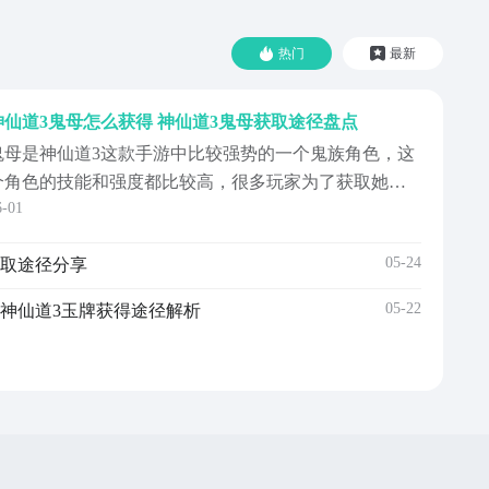
热门
最新
神仙道3鬼母怎么获得 神仙道3鬼母获取途径盘点
鬼母是神仙道3这款手游中比较强势的一个鬼族角色，这
个角色的技能和强度都比较高，很多玩家为了获取她煞
6-01
费苦心，也有很多玩家还不清楚神仙道3鬼母怎么获得
的，鬼母这个角色在神仙道3的那个界面才能获得，获得
05-24
获取途径分享
的方法是什么呢，接下来就为伙伴们整理一下鬼母的获
取之法。神仙道3这个游戏是有一个主线剧情的，鬼母处
05-22
 神仙道3玉牌获得途径解析
神仙...