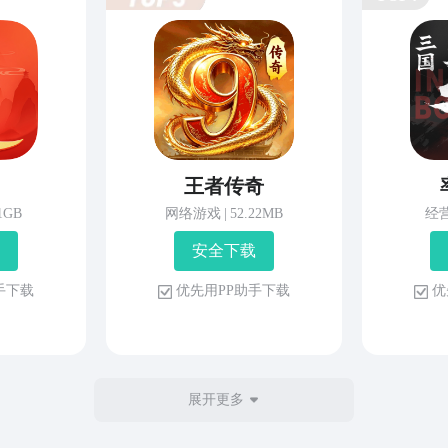
王者传奇
81GB
网络游戏
|
52.22MB
经
安 全 下 载
 手 下 载
优 先 用 P P 助 手 下 载
优 
展开更多