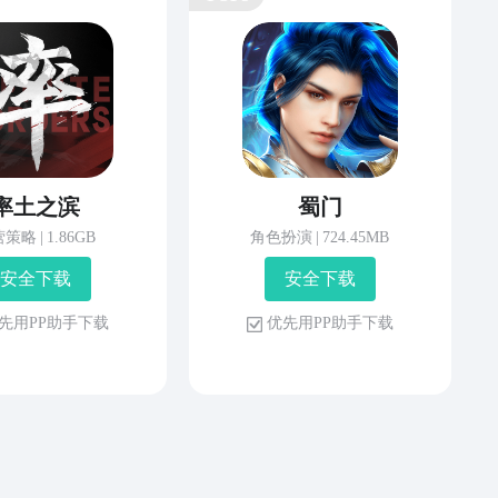
率土之滨
蜀门
营策略
|
1.86GB
角色扮演
|
724.45MB
安 全 下 载
安 全 下 载
先 用 P P 助 手 下 载
优 先 用 P P 助 手 下 载