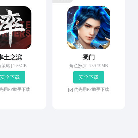
率土之滨
蜀门
营策略
|
1.86GB
角色扮演
|
759.19MB
安 全 下 载
安 全 下 载
先 用 P P 助 手 下 载
优 先 用 P P 助 手 下 载