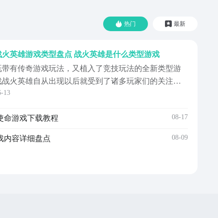
热门
最新
战火英雄游戏类型盘点 战火英雄是什么类型游戏
既带有传奇游戏玩法，又植入了竞技玩法的全新类型游
戏战火英雄自从出现以后就受到了诸多玩家们的关注，
6-13
大家在关注这款游戏的同时，不由得也想知道战火英雄
游戏类型，为了让大家能更了解它，小编今天就来给大
08-17
使命游戏下载教程
家详细的介绍一下战火英雄的类型以及玩法。《战火英
雄》最新下载预约地址：》》》》》#战火英雄
08-09
戏内容详细盘点
#《《《《《战火英...