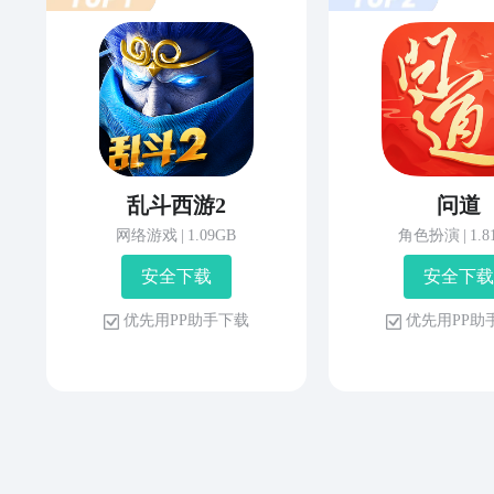
乱斗西游2
问道
网络游戏
|
1.09GB
角色扮演
|
1.
安 全 下 载
安 全 下 载
优 先 用 P P 助 手 下 载
优 先 用 P P 助