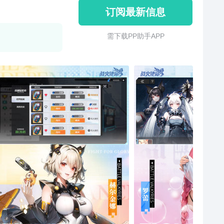
订阅最新信息
需 下 载 P P 助 手 A P P