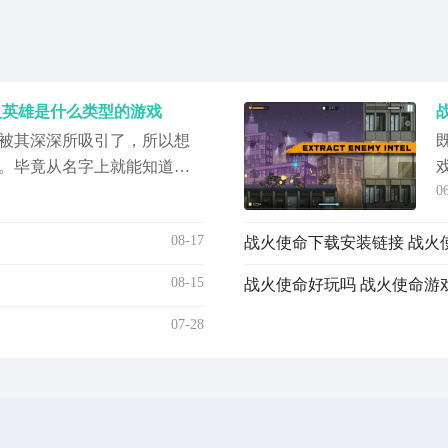
火英雄是什么类型的游戏
被其深深所吸引了，所以想
。毕竟从名字上就能知道在
0
会席卷出无数的战火，对于
自然也希望成为一个战场中
08-17
战火使命下载安装链接 战火
玩法更加偏向于战争以及战
梦。刚开始时大家可以从三
08-15
战火使命好玩吗 战火使命游
07-28