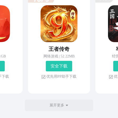
王者传奇
81GB
网络游戏
|
52.22MB
经
安 全 下 载
 手 下 载
优 先 用 P P 助 手 下 载
优 
展开更多