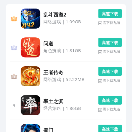
高 速 下 载
乱斗西游2
网络游戏
|
1.09GB
需下载九游
高 速 下 载
问道
角色扮演
|
1.81GB
需下载九游
高 速 下 载
王者传奇
网络游戏
|
52.22MB
需下载九游
高 速 下 载
率土之滨
4
经营策略
|
1.86GB
需下载九游
高 速 下 载
蜀门