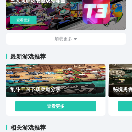
三人同屏对战游戏有哪些
年内上线吧！毕竟游戏都宣传这么久了，测试也开启了几
次，总不能一直测试吧！大家可以关注一下九游蔚蓝档案
专区，了解关于它的最新消息。
查看更多
加载更多
最新游戏推荐
乱斗王国下载渠道分享
秘境勇
查看更多
相关游戏推荐