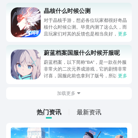
晶核什么时候公测
对于晶核手游，想必各位玩家都很好奇晶
核什么时候公测。毕竟内测了这么久，而
且玩家们对其的反馈也是相当良好，不少
更多
玩家都给出了高分评价，就等公测时开始
玩了。那么今天的晶核手游攻略给大家带
蔚蓝档案国服什么时候开服呢
来一期晶核公测时间分享，希望能对于各
位玩家们带来一些帮助，一起来看一看
蔚蓝档案，以下简称“BA”，是一款在外服
吧！
非常火的二次元养成游戏，它的剧情非常
讨喜，国服此前也拿到了版号，所以大家
更多
都非常关心蔚蓝档案国服什么时候开服，
大家已经等了好久了。不要急，这里就和
加载更多
大家聊聊ba国服大概什么时候会出，并
给出游戏最新预约下载地址，感兴趣的一
起来看看吧！
热门资讯
最新资讯