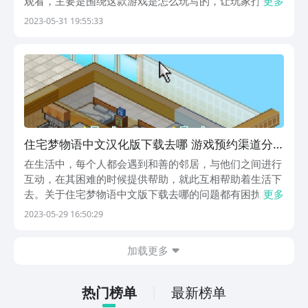
观看，主要是围绕这款游戏是怎么玩写的，让玩家打开游
更多
戏的第一时间就知道做什么？让玩家有玩下去的欲望是小
2023-05-31 19:55:33
编的主要目标之一，讲解的一些玩法非常的仔细，能够更
好的体验这款游戏，一起看看吧。住宅梦物语新手入门
攻...
住宅梦物语中文汉化版下载去哪 游戏预约渠道分
享
在生活中，每个人都会遇到和善的邻居，与他们之间进行
互动，在其困难的时候提供帮助，就此互相帮助着生活下
去。关于住宅梦物语中文版下载去哪的问题都有困扰多少
更多
小伙伴呢，下面将会为你们推荐一个具体的预约地址，毕
2023-05-29 16:50:29
竟当前此游还没有上线，所以你们可以先在这提前预约一
下。【住宅梦物语】最新版下载/预约》》》》》#住宅...
加载更多
热门榜单
最新榜单