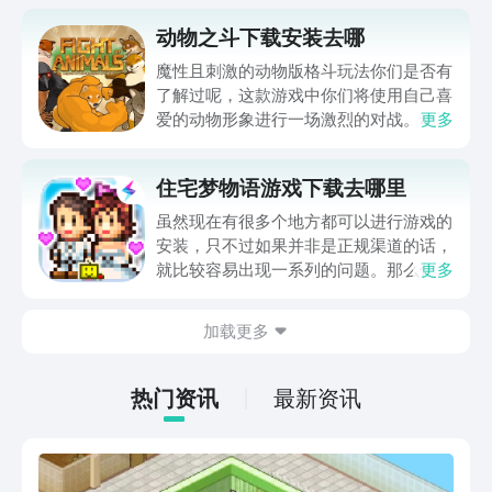
动物之斗下载安装去哪
魔性且刺激的动物版格斗玩法你们是否有
了解过呢，这款游戏中你们将使用自己喜
爱的动物形象进行一场激烈的对战。动物
更多
之斗下载安装去哪就是此处主要讲的内
容，每个人对于打游戏的关注点不同，有
住宅梦物语游戏下载去哪里
些玩家可能是喜欢其中的角色形象，而有
些是被这里的玩法所吸引，想知道更多内
虽然现在有很多个地方都可以进行游戏的
容就继续往下看。
安装，只不过如果并非是正规渠道的话，
就比较容易出现一系列的问题。那么住宅
更多
梦物语游戏下载去哪里比较好呢，你们之
前又都是在哪下载游戏的呢。下面会为你
加载更多
们推荐一处合适的游戏安装平台，不过当
前此游还处于预约状态，你们暂时无法直
接下载。
热门资讯
最新资讯