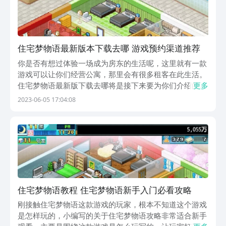
住宅梦物语最新版本下载去哪 游戏预约渠道推荐
你是否有想过体验一场成为房东的生活呢，这里就有一款
游戏可以让你们经营公寓，那里会有很多租客在此生活。
住宅梦物语最新版下载去哪将是接下来要为你们介绍的信
更多
息，此游中的玩法就是你们会成为一处房东，然后经营自
2023-06-05 17:04:08
己的房屋，并看着那些居民在此处幸福的生活。【住宅梦
物语手游】最新版下载/预约》》》》》#住宅梦物语手...
住宅梦物语教程 住宅梦物语新手入门必看攻略
刚接触住宅梦物语这款游戏的玩家，根本不知道这个游戏
是怎样玩的，小编写的关于住宅梦物语攻略非常适合新手