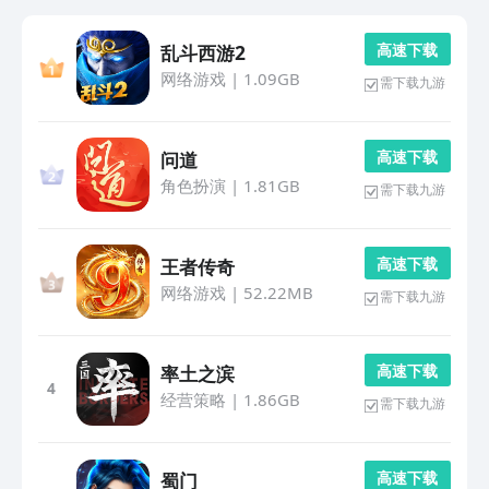
高 速 下 载
乱斗西游2
网络游戏
|
1.09GB
需下载九游
高 速 下 载
问道
角色扮演
|
1.81GB
需下载九游
高 速 下 载
王者传奇
网络游戏
|
52.22MB
需下载九游
高 速 下 载
率土之滨
4
经营策略
|
1.86GB
需下载九游
高 速 下 载
蜀门