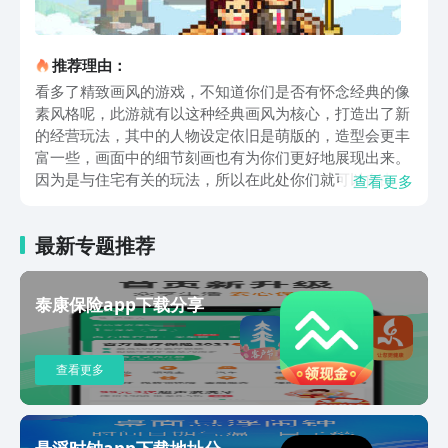
推荐理由：
看多了精致画风的游戏，不知道你们是否有怀念经典的像
素风格呢，此游就有以这种经典画风为核心，打造出了新
的经营玩法，其中的人物设定依旧是萌版的，造型会更丰
富一些，画面中的细节刻画也有为你们更好地展现出来。
因为是与住宅有关的玩法，所以在此处你们就可以自由进
查看更多
行房屋的安排，你只需要打造出自己喜欢的住宅样式就可
以了。此游还是比较自由的，需要做的事情都不会太难，
最新专题推荐
总体还是很休闲。但这里最主要的核心内容就是传承幸
福。你们必须要通过自己的能力让住在这里的房客一直生
活在幸福之中，并让其代代相传，通过第三人的视角来观
泰康保险app下载分享
察对方的生活渠道，在这个过程中会需要你们的干预，要
让其走向正确的路，这样才可以完成自己的终极目标。其
实此处更像是让你们从上帝视角来着重关注着一群人的生
查看更多
活发展方向，所以你们如果想要切实感受一下的话，就请
从上方给出的链接到对应的界面中进行预约。到此有关住
宅梦物语下载安装去哪的内容就讲完了，希望能够为你解
除疑惑。
悬浮时钟app下载地址分