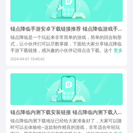
锚点降临手游安卓下载链接推荐 锚点降临游戏手
机版在哪下载
锚点降临是一个玩起来非常简单的游戏，简单的回合制形
式，让小伙伴们可以尽数掌握，下面给大家分享锚点降临
手游下载链接，感兴趣的小伙伴记得点击下载。这个手游
更多
还是很值得大家体验的，不管是画风还是场景做的都很精
2024-04-01 19:40:42
致，各种美少女形象多姿多彩，都十分青春靓丽，极具个
人特点。【锚点降临】最新版预约/下载》》》》》#锚...
锚点降临内测下载安装链接 锚点降临内测下载入
口
锚点降临内测下载地址已经给大家准备好了，大家可以随
时可以去体验哈~这款制作精良的游戏，非常适合年轻玩