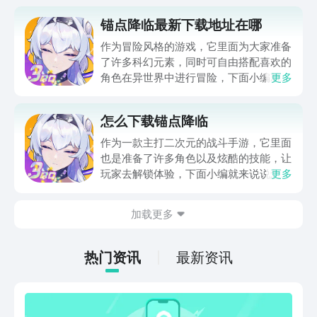
锚点降临最新下载地址在哪
作为冒险风格的游戏，它里面为大家准备
了许多科幻元素，同时可自由搭配喜欢的
角色在异世界中进行冒险，下面小编就来
更多
和大家介绍下锚点降临最新下载地址在
哪，毕竟该作品的可玩性非常高，大家都
怎么下载锚点降临
是想要去解锁体验它，而小编也是特地去
收集了一番，大家若是感兴趣的话，那么
作为一款主打二次元的战斗手游，它里面
就一起来接着往下看吧。
也是准备了许多角色以及炫酷的技能，让
玩家去解锁体验，下面小编就来说说怎么
更多
下载锚点降临，想要去安装并体验的话，
肯定是需要通过正规渠道的，这里小编也
加载更多
是特地去收集了一番，虽然游戏目前还没
有正式上线，不过也是开放了预约，下面
就来看下吧。
热门资讯
最新资讯