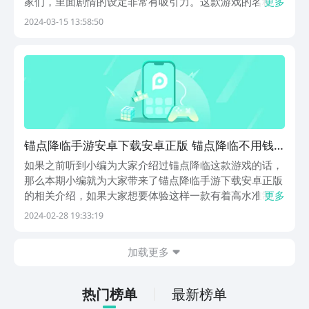
家们，里面剧情的设定非常有吸引力。这款游戏的名称本
更多
身来源于一部电影里的，本身就很有戏剧化，情节的塑造
2024-03-15 13:58:50
非常考究。让小编带大家一起来看看吧！《锚点降临》最
新预约下载地址》》》》》#锚点降临#《《《《《锚点...
锚点降临手游安卓下载安卓正版 锚点降临不用钱
版下载安装链接
如果之前听到小编为大家介绍过锚点降临这款游戏的话，
那么本期小编就为大家带来了锚点降临手游下载安卓正版
的相关介绍，如果大家想要体验这样一款有着高水准制作
更多
的游戏，本期介绍大家就可以一起来查看其中的玩法，以
2024-02-28 19:33:19
下的地址大家也可以直接进入游戏专区查看各种问题哦。
《锚点降临》最新预约下载地址：》》》》》#锚点降
加载更多
临...
热门榜单
最新榜单