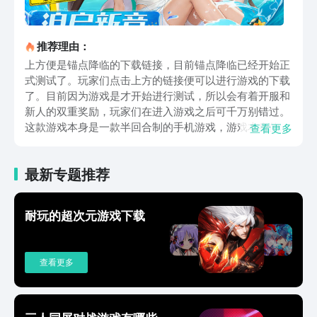
推荐理由：
上方便是锚点降临的下载链接，目前锚点降临已经开始正
式测试了。玩家们点击上方的链接便可以进行游戏的下载
了。目前因为游戏是才开始进行测试，所以会有着开服和
新人的双重奖励，玩家们在进入游戏之后可千万别错过。
这款游戏本身是一款半回合制的手机游戏，游戏本身的剧
查看更多
情是发生于未来。在未来某个架空的世界中，玩家所在的
星球受到了外星物种的入侵，人们抵挡不住外星人的侵
最新专题推荐
袭，在这种情况下，玩家所在的组织成立了一些特战小
队，总而抵挡外星文明入侵。游戏的大致剧情介绍就是这
样了，游戏的总体玩法并不是很复杂，玩家们需要将收集
耐玩的超次元游戏下载
到的人物组合一个队伍，之后用组织好的队伍攻击敌人，
玩家们在前期所遇到的敌人都不是特别强力，主要是让玩
家来熟悉游戏战法。在游戏中期的时候，玩家们所遇到的
查看更多
难度会直线提升，同时中期也会开启各类的剧情和活动。
玩家们队伍的练度如果不过关的话是很难打赢这些关卡
的。上面这些便是关于锚点降临这款游戏的下载链接公
布，目前从这个链接下载游戏的话，还有着额外的福利。