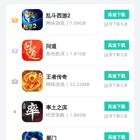
高 速 下 载
乱斗西游2
网络游戏
|
1.09GB
需下载九游
高 速 下 载
问道
角色扮演
|
1.81GB
需下载九游
高 速 下 载
王者传奇
网络游戏
|
52.22MB
需下载九游
高 速 下 载
率土之滨
4
经营策略
|
1.86GB
需下载九游
高 速 下 载
蜀门