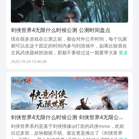
剑侠世界4无限什么时候公测 公测时间盘点
现在很多游戏在公测之前，都会对外公开时间，每个玩家
都可以在这个固定的时间内参与到游戏中，如果比较喜欢
古风武侠题材的游戏，那都不要错过这一期要带大家看
更多
的，剑侠世界4无限什么时候公测，每个玩家都可以借助
2025-10-24 15:36:38
游戏进入到一个无缝的大地图，既能体验到经典的武侠对
抗，又有很多创新性的设计，绝对能感受到真实的武侠冒
险...
剑侠世界4无限什么时候公测 剑侠世界4无限公测
时间盘点
剑侠世界系列是基于剑侠情缘ip打造的武侠mmo，此前
出过多部，反响都挺不错。最近更是推出了《剑侠世界