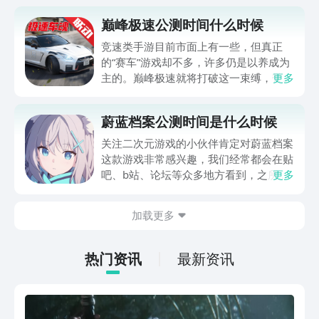
巅峰极速公测时间什么时候
竞速类手游目前市面上有一些，但真正
的“赛车”游戏却不多，许多仍是以养成为
主的。巅峰极速就将打破这一束缚，带来
更多
最顶级的赛车体验。那么巅峰极速公测时
间什么时候呢？在最近的网易发布会上，
蔚蓝档案公测时间是什么时候
我们获知了关于这款游戏的最新消息，有
兴趣的小伙伴不妨一起来看看吧！
关注二次元游戏的小伙伴肯定对蔚蓝档案
这款游戏非常感兴趣，我们经常都会在贴
吧、b站、论坛等众多地方看到，之所以
更多
该游戏拥有如此高的热度，和游戏精致的
设计有着很大关系。那么蔚蓝档案公测时
加载更多
间是什么时候？当看到游戏的宣传图之
后，大家就已经坐不住了，其中的建模实
在太精致了，接下来为大家详细介绍具体
热门资讯
最新资讯
的公测时间。