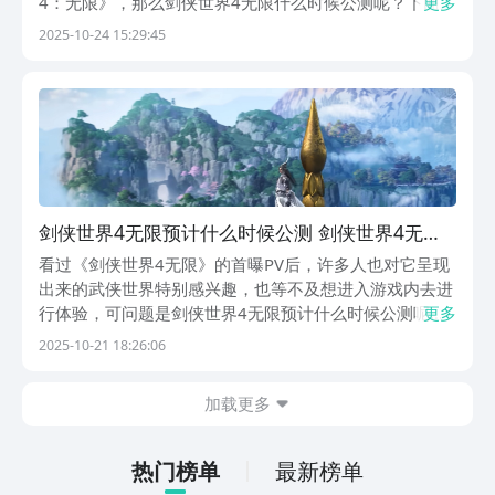
4：无限》，那么剑侠世界4无限什么时候公测呢？下面便
更多
给大家带来关于该作的最新动态，也大致介绍下剑侠世界
2025-10-24 15:29:45
4的玩法特色，看看新作都带来了哪些革新。【剑侠世界
4：无限】最新预约/下载》》》》》#剑侠世界4：...
剑侠世界4无限预计什么时候公测 剑侠世界4无限
上线时间盘点
看过《剑侠世界4无限》的首曝PV后，许多人也对它呈现
出来的武侠世界特别感兴趣，也等不及想进入游戏内去进
行体验，可问题是剑侠世界4无限预计什么时候公测呢？
更多
小编已经将此作的一些信息进行了汇总，这就把它们分享
2025-10-21 18:26:06
给每位想入坑剑侠世界4的玩家，快过来了解一番吧。
《剑侠世界4：无限》最新预约下载地址》》》》》#剑...
加载更多
热门榜单
最新榜单