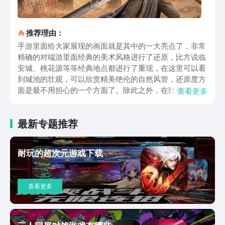
推荐理由：
手游里面给大家展现的画面就是其中的一大亮点了，非常
精确的对端游里面经典的美术风格进行了还原，比方说临
安城、桃花源等等经典地点都进行了重现，在这里可以看
到城池的壮观，可以欣赏精美绝伦的自然风管，还原度方
面是最不用担心的一个方面了。除此之外，在致敬经典的
查看更多
基础上，也将游戏画面的品质进行了提升，提高了视觉上
的享受。游戏里采用的是传统美术的手法来讲画面呈现，
最新专题推荐
水彩和细腻工笔的结合，另外还有水墨渲染其中，所以这
个江湖世界是充满着中式的韵味的，相信是符合每一个伙
伴的口味的，圆了大家心中的武侠梦。除了画面带来的享
耐玩的超次元游戏下载
受之外，群战方面的体验感也让策划拉到了机制，在新技
术的加持之下，人物形象更加清晰，技能特效也更加的华
丽炫酷，技能的释放也更加运用自如，可以说百人同屏也
查看更多
不会再出现卡顿了。其中还对白虎堂进行复刻，当然也延
续了宋金战场，武林高手等等非常经典的玩法，同时游戏
还根据当下年轻人的游戏习惯，针对性的进行了优化，副
本的开放时间也不再局限，总之就是尽可能满足大家的想