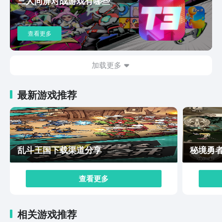
三人同屏对战游戏有哪些
法和需求。剑侠世界起源相关的游戏介绍就是文章讲述的
这些了，对于曾经的老玩家来说肯定又是一波不可多得的
回忆了，但是对于没有体验过的萌新宝子来说，也即将感
查看更多
受的是一个具有真实血肉的江湖世界。
加载更多
最新游戏推荐
乱斗王国下载渠道分享
秘境勇
查看更多
相关游戏推荐