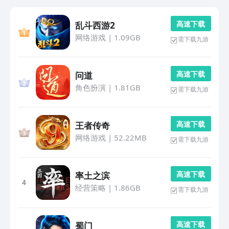
高 速 下 载
乱斗西游2
网络游戏
|
1.09GB
需下载九游
高 速 下 载
问道
角色扮演
|
1.81GB
需下载九游
高 速 下 载
王者传奇
网络游戏
|
52.22MB
需下载九游
高 速 下 载
率土之滨
4
经营策略
|
1.86GB
需下载九游
高 速 下 载
蜀门