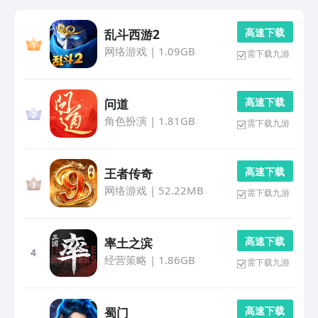
高 速 下 载
乱斗西游2
网络游戏
|
1.09GB
需下载九游
高 速 下 载
问道
角色扮演
|
1.81GB
需下载九游
高 速 下 载
王者传奇
网络游戏
|
52.22MB
需下载九游
高 速 下 载
率土之滨
4
经营策略
|
1.86GB
需下载九游
高 速 下 载
蜀门