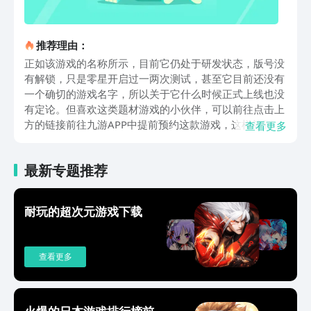
推荐理由：
正如该游戏的名称所示，目前它仍处于研发状态，版号没
有解锁，只是零星开启过一两次测试，甚至它目前还没有
一个确切的游戏名字，所以关于它什么时候正式上线也没
有定论。但喜欢这类题材游戏的小伙伴，可以前往点击上
方的链接前往九游APP中提前预约这款游戏，这样等到游
查看更多
戏有新的测试消息或者公测动态的时候，就能在第一时间
接收到。而且在九游预约还能得到预约奖励哦！代号
最新专题推荐
spark采用7天一局的结算方式，玩家需要通过伐木、狩
猎、制作武器装备等方式生存下来，不断强化个人的战斗
能力以及队伍的整体实力，这样就可以迎接新一轮的挑
耐玩的超次元游戏下载
战。除了提升战力外我们还需要建造领地来抵御外来入
侵，选择一个合适的地址来搭建基地，一砖一瓦都需要你
自己去建造，在基地存放物资、升级材料。一般在基地周
查看更多
围的各种地形地貌上也分布着许多资源可供收集。虽然目
前我们还不清楚代号spark什么时候正式上线，但可以先
提前预约该游戏，静待后续进一步消息。该游戏主打养成
和竞技，而且比较强调配合，玩家可以使用各种武器、配
火爆的日本游戏排行榜前