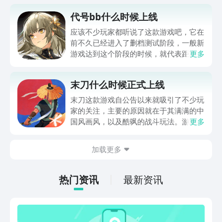
代号bb什么时候上线
应该不少玩家都听说了这款游戏吧，它在
前不久已经进入了删档测试阶段，一般新
游戏达到这个阶段的时候，就代表距离正
更多
式上线不远了，那么就有很多玩家想知道
代号bb什么时候上线，有没有具体的时
末刀什么时候正式上线
间介绍？相信有不少玩家都对该问题充满
了疑惑吧，那么就来这里看看吧。
末刀这款游戏自公告以来就吸引了不少玩
家的关注，主要的原因就在于其满满的中
国风画风，以及酷飒的战斗玩法。游戏一
更多
直宣传难度超高，让玩家产生了挑战的心
理，纷纷想知道末刀什么时候正式上线？
加载更多
官方至今没有公布游戏的正式上线时间，
但是我们可以对游戏上线时间进行预测。
喜欢这款游戏的玩家一定要仔细看完文章
热门资讯
最新资讯
内容，相信一定会产生收获。