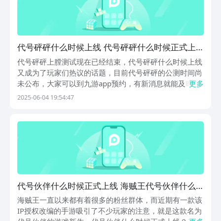
代号砰砰什么时候上线 代号砰砰什么时候正式上
线
代号砰砰上膛测试现在已经结束，代号砰砰什么时候上线
又成为了玩家们热议的话题，目前代号砰砰的公测时间尚
未公布，大家可以到九游app预约，有新消息就能及时看
更多
到了。这款由不眠夜工作室研发的女性向手游，以19世纪
2025-06-04 19:54:47
意大利黑帮为背景，讲述玩家扮演的米兰公爵西西莉亚重
返故土、重建家族势力的复仇故事。【代号砰砰】最...
代号伙伴什么时候正式上线 海贼王代号伙伴什么
时候上线
海贼王一直以来都有着很多的粉丝群体，而近期有一款该
IP授权改编的手游吸引了不少玩家的注意，就是这款名为