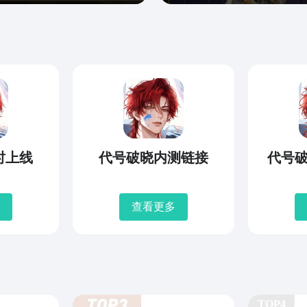
时上线
代号破晓内测链接
代号
查看更多
TOP4