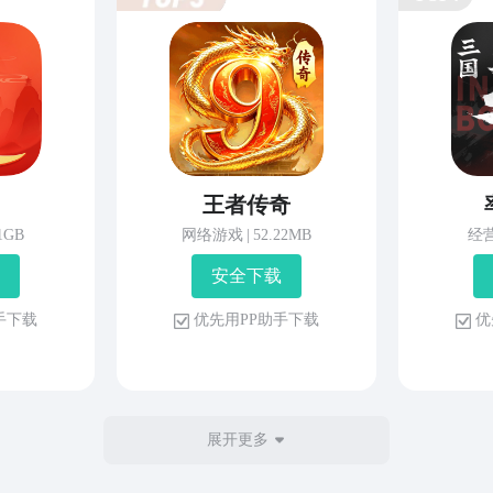
王者传奇
81GB
网络游戏
|
52.22MB
经
安 全 下 载
 手 下 载
优 先 用 P P 助 手 下 载
优 
展开更多