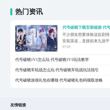
热门资讯
代号破晓下载安装链接 代
不少朋友想要体验这款剧情
安装渠道，直接前来九游平
07-03
九游是手游福利第一名的游
互娱，正规大平台让人放心
代号破晓1V1怎么玩 代号破晓1V1玩法教学
礼包，各类节假日也会上新
上线，还可以直接领取平台
代号破晓车轮战怎么玩 代号破晓车轮战玩法指引
破晓】最新版...
代号破晓游戏礼包在哪领​ 代号破晓礼包码领取攻略​
友情链接