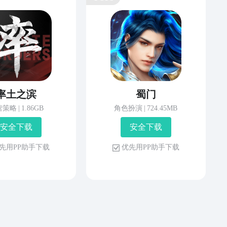
率土之滨
蜀门
营策略
|
1.86GB
角色扮演
|
724.45MB
安 全 下 载
安 全 下 载
先 用 P P 助 手 下 载
优 先 用 P P 助 手 下 载