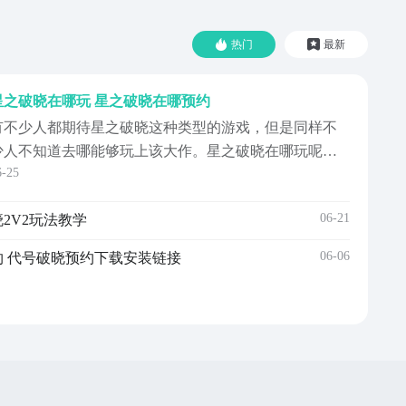
热门
最新
星之破晓在哪玩 星之破晓在哪预约
有不少人都期待星之破晓这种类型的游戏，但是同样不
少人不知道去哪能够玩上该大作。星之破晓在哪玩呢？
6-25
大家可以前往九游官网去预约这款游戏，然后等到可以
下载的时候就会发送消息给大家提醒下载。在这里玩的
06-21
晓2V2玩法教学
话，还可以找到很多有共同爱好的伙伴，能够在论坛里
面与其他游戏好友一起交流。【王者荣耀星之破晓】最
06-06
 代号破晓预约下载安装链接
版预约/下...