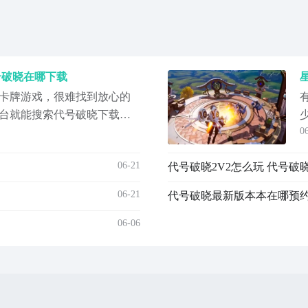
号破晓在哪下载
卡牌游戏，很难找到放心的
台就能搜索代号破晓下载。
0
戏平台，归属阿里巴巴灵犀
，平台内还有大量免费游戏
06-21
代号破晓2V2怎么玩 代号破
专属福利，而且新游开测、
发放的各类福利。【代号：
06-21
代号破晓最新版本本在哪预约
新
06-06