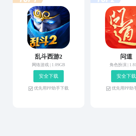
乱斗西游2
问道
网络游戏
|
1.09GB
角色扮演
|
1.
安 全 下 载
安 全 下 载
优 先 用 P P 助 手 下 载
优 先 用 P P 助