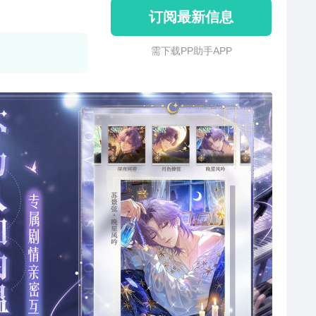
订阅最新信息
需 下 载 P P 助 手 A P P