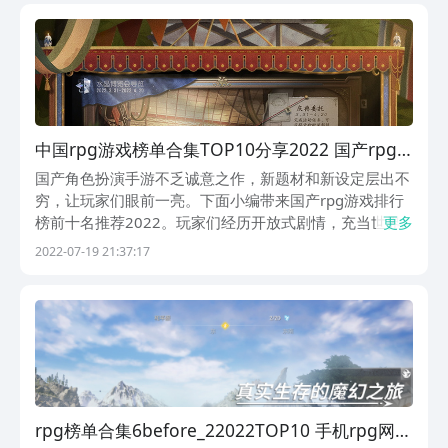
那些已经成为经典的老游戏。如果你是一个RP...
中国rpg游戏榜单合集TOP10分享2022 国产rpg
游戏排行榜前十名盘点
国产角色扮演手游不乏诚意之作，新题材和新设定层出不
穷，让玩家们眼前一亮。下面小编带来国产rpg游戏排行
榜前十名推荐2022。玩家们经历开放式剧情，充当世界
更多
的探索者，发展自己的战斗力量。
2022-07-19 21:37:17
rpg榜单合集6before_22022TOP10 手机rpg网游