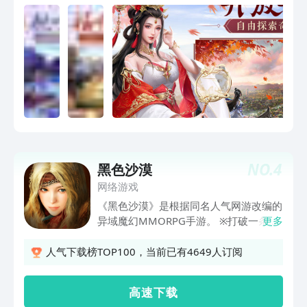
NO.
4
黑色沙漠
网络游戏
《黑色沙漠》是根据同名人气网游改编的
异域魔幻MMORPG手游。 ※打破一条龙
更多
式的常规玩法，领略多层次MMO新体
验； ※奇幻异域风情超大世界，畅快探索
人气下载榜TOP100，当前已有4649人订阅
发掘无尽乐趣； ※一人成军，攻城略地，
享受超强打击感的热血战斗；※细致到发
高 速 下 载
丝的捏脸技术，千人千面感受别样休闲社