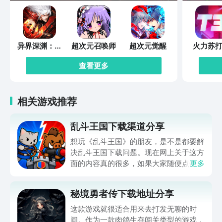
异界深渊：觉
超次元召唤师
超次元觉醒
火力苏打
醒
查看更多
相关游戏推荐
乱斗王国下载渠道分享
想玩《乱斗王国》的朋友，是不是都要解
决乱斗王国下载问题。现在网上关于这方
面的内容真的很多，如果大家随便点击陌
更多
生链接，就很容易遇到安装包信息不完整
的情况。想省去这些麻烦，直接通过九游
秘境勇者传下载地址分享
app进行下载会更加方便，九游是手游福
利最多的游戏平台，在这里不仅能够看到
这款游戏就很适合用来去打发无聊的时
游戏资源，还能及时查看后续的消息、活
间。作为一款肉鸽生存闯关类型的游戏，