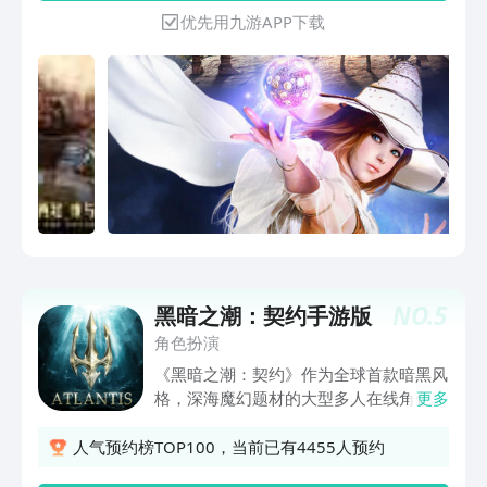
交玩法； ※国服专享东方神秘角色，蕴藏
优先用九游APP下载
无限可能； 一同上路，让冒险不再孤单~
准备好和冒险家们一起踏上这奇幻的新世
界旅途了吗？
NO.
5
黑暗之潮：契约手游版
角色扮演
《黑暗之潮：契约》作为全球首款暗黑风
格，深海魔幻题材的大型多人在线角色扮
更多
演手游，整体画面精美炫酷，恢弘的世界
观，更有”连击”、自由BD搭配策略等多重
人气预约榜TOP100，当前已有4455人预约
极致战斗，带给您电影级别的沉浸式体