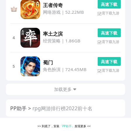
高 速 下 载
王者传奇
网络游戏
|
52.22MB
需下载九游
高 速 下 载
率土之滨
4
经营策略
|
1.86GB
需下载九游
高 速 下 载
蜀门
5
角色扮演
|
724.45MB
需下载九游
加载更多
PP助手
rpg网游排行榜2022前十名
>>
到底了，安装
「PP助手」
发现更多
<<