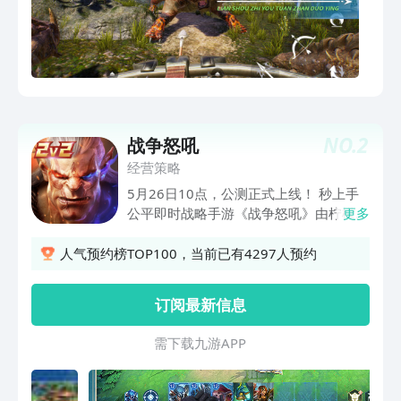
NO.
2
战争怒吼
经营策略
5月26日10点，公测正式上线！ 秒上手
公平即时战略手游《战争怒吼》由柠檬游
更多
戏研发，网易游戏发行。 游戏复刻经典
RTS玩法，选择你的种族和英雄，运营你
人气预约榜TOP100，当前已有4297人预约
的资源，组建你的多兵种军团，在史诗战
场上指挥作战！ 自由的即时玩法，纯粹
订阅最新信息
的战术比拼，公平的策略竞技，等你来
玩！
需 下 载 九 游 A P P