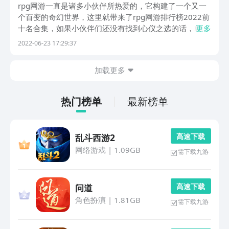
人气排行榜前十
rpg网游一直是诸多小伙伴所热爱的，它构建了一个又一
个百变的奇幻世界，这里就带来了rpg网游排行榜2022前
十名合集，如果小伙伴们还没有找到心仪之选的话，就一
更多
起来看接下来的手机rpg网游人气排行榜前十吧。
2022-06-23 17:29:37
加载更多
热门榜单
最新榜单
高 速 下 载
乱斗西游2
网络游戏
|
1.09GB
需下载九游
高 速 下 载
问道
角色扮演
|
1.81GB
需下载九游