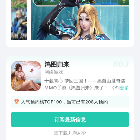
NO.
3
鸿图归来
网络游戏
十载初心 梦回三国！——高自由度奇遇
MMO手游《鸿图归来》来了！ 《鸿图归
更多
来》是2022年横跨时空的高自由度奇遇
MMO手游新作，它首次将传统
人气预约榜TOP100，当前已有208人预约
MMORPG的经典剧情与历代国战游戏的
多元玩法结合在一起，并且加入了三国国
订阅最新信息
家自治、大逃杀、非对称竞技以及MOBA
战场等诸多创新玩法。
需 下 载 九 游 A P P