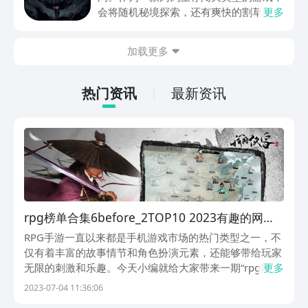
动内容等相关信息。
会将随机秘境探索，还有爽快的割草闯关
更多
全部都放在一起。秘境勇者传下载地址是
在什么地方呢？玩家只需要通过以下的链
加载更多
接就可以下载。游戏的上手门槛还是比较
低的，一只手就可以操控，很适合用来去
打发无聊的时间，可玩性真的比较高。
热门资讯
最新资讯
rpg榜单合集6before_2TOP10 2023有趣的网游
榜单
RPG手游一直以来都是手机游戏市场的热门类型之一，不
仅有着丰富的故事情节和角色扮演元素，还能够带给玩家
无限的刺激和乐趣。今天小编就给大家带来一期“rpg网游
更多
排行榜前十名”的介绍，在这个排行榜中，小编将会为大
2023-07-04 11:36:06
家推荐最受欢迎的RPG手游，包括那些备受期待的新作和