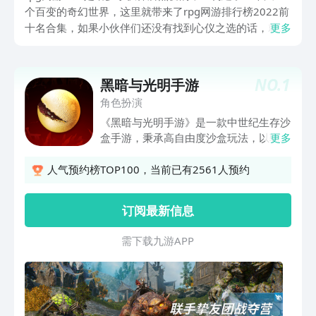
个百变的奇幻世界，这里就带来了rpg网游排行榜2022前
十名合集，如果小伙伴们还没有找到心仪之选的话，就一
更多
起来看接下来的手机rpg网游人气排行榜前十吧。
NO.
1
黑暗与光明手游
角色扮演
《黑暗与光明手游》是一款中世纪生存沙
盒手游，秉承高自由度沙盒玩法，以驯养
更多
狩猎为核心，构建了一个真实自由的魔幻
沙盒世界，冒险者们可以占地为王、建造
人气预约榜TOP100，当前已有2561人预约
家园、驯养巨龙、征战敌营，按自己的意
愿，在格纳瑞斯的大陆上书写属于自己的
订阅最新信息
传奇故事。
需 下 载 九 游 A P P