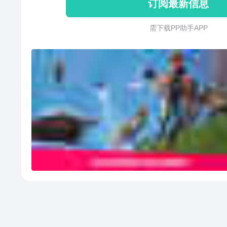
订阅最新信息
需 下 载 P P 助 手 A P P