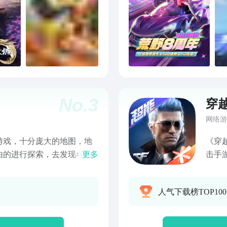
No.
3
穿
网络游
游戏，十分庞大的地图，地
《穿
由的进行探索，去发现各种
更多
击手
备，能够发挥出不同的效果
品质
战梦
人气下载榜TOP100
致射