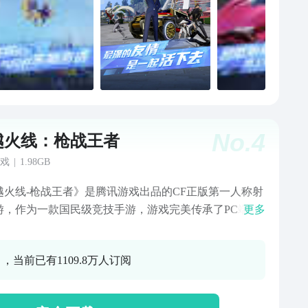
No.
4
越火线：枪战王者
戏
|
1.98GB
越火线-枪战王者》是腾讯游戏出品的CF正版第一人称射
游，作为一款国民级竞技手游，游戏完美传承了PC端的
更多
和玩法，同时还针对手机端的操作特点，将3亿鼠标的枪
想延续到手机上，好玩的手感，让玩家随时随地体验极
 ，当前已有1109.8万人订阅
击乐趣和竞技对抗的热血，好玩就要一起玩。