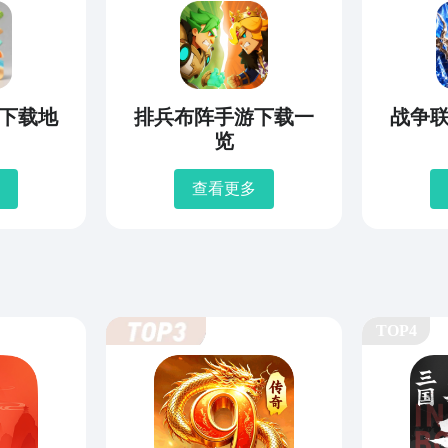
下载地
排兵布阵手游下载一
战争
览
查看更多
TOP4