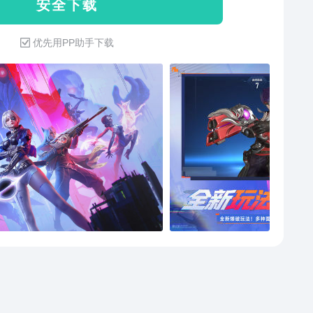
安 全 下 载
优先用PP助手下载