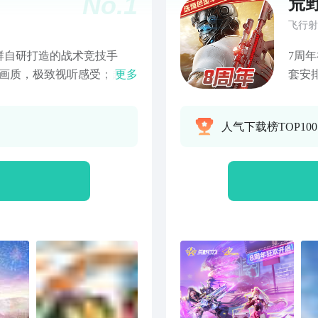
No.
1
荒
飞行射
群自研打造的战术竞技手
7周
美画质，极致视听感受；超大
更多
套安
面自由施展战术；百人同场
H登
感；好友一键组队，语音开
是什
人气下载榜TOP100
人团队研发，给您带来一场震
野新
目之
索属