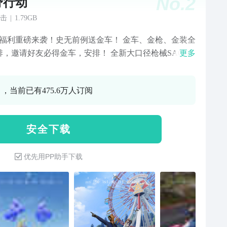
No.
2
野行动
击
|
1.79GB
年福利重磅来袭！史无前例送金车！ 金车、金枪、金装全
排，邀请好友必得金车，安排！ 全新大口径枪械SACR-
更多
录荒野！来感受全新的火力压制！ 想知道在空舰上刚枪
么感觉吗？全新周年庆玩法【空舰激战】正式上线！ 荒
 ，当前已有475.6万人订阅
生，“金”喜突围，10月26日等你来上线体验！ 【起飞！
所及皆可抵达】 百人超大地图，跃入荒野世界里自由探
于你的求生之路
安 全 下 载
优先用PP助手下载