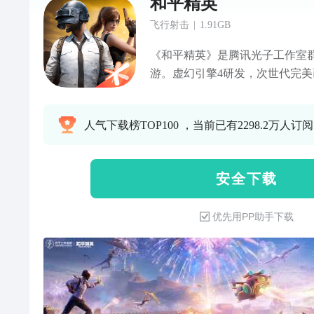
和平精英
飞行射击
|
1.91GB
《和平精英》是腾讯光子工作室
游。虚幻引擎4研发，次世代完
实景地图，打造指尖战场，全方
竞技，真实弹道，完美的射击手
人气下载榜TOP100 ，当前已有2298.2万人订阅
黑；腾讯光子工作室群超过300
撼的竞技体验。
安 全 下 载
优先用PP助手下载